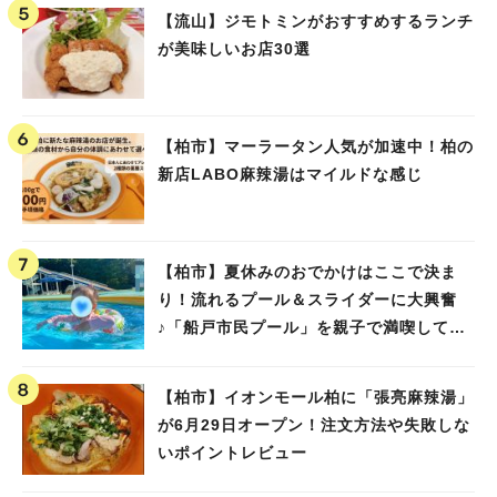
【流山】ジモトミンがおすすめするランチ
が美味しいお店30選
【柏市】マーラータン人気が加速中！柏の
新店LABO麻辣湯はマイルドな感じ
【柏市】夏休みのおでかけはここで決ま
り！流れるプール＆スライダーに大興奮
♪「船戸市民プール」を親子で満喫してき
ました！
【柏市】イオンモール柏に「張亮麻辣湯」
が6月29日オープン！注文方法や失敗しな
いポイントレビュー