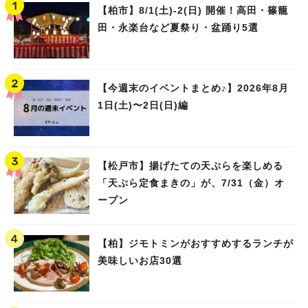
【柏市】8/1(土)‐2(日) 開催！高田・篠籠
田・永楽台など夏祭り・盆踊り5選
【今週末のイベントまとめ♪】2026年8月
1日(土)〜2日(日)編
【松戸市】揚げたての天ぷらを楽しめる
「天ぷら定食まきの」が、7/31（金）オ
ープン
【柏】ジモトミンがおすすめするランチが
美味しいお店30選