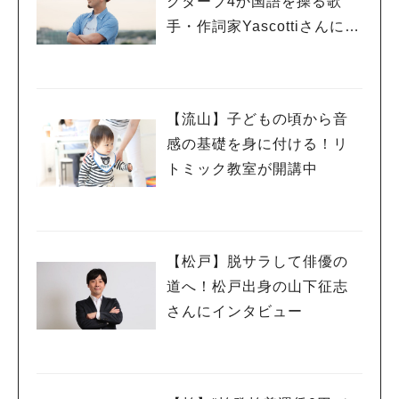
クターブ4か国語を操る歌
手・作詞家Yascottiさんにイ
人気のキーワード
ンタビュー！
#ラーメン
#ショッピング
#カフェ
#スイーツ
#パン
#カレー
#柏駅
#イベント
#公園
#教えたい／教えて投稿記事
#教えたい/こんなの見つけた
【流山】子どもの頃から音
感の基礎を身に付ける！リ
トミック教室が開講中
【松戸】脱サラして俳優の
道へ！松戸出身の山下征志
さんにインタビュー