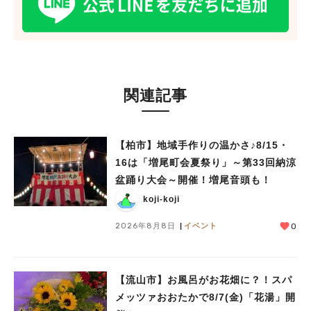
関連記事
【柏市】地域手作りの温かさ♪8/15・
16は「増尾町会夏祭り」～第33回納涼
盆踊り大会～開催！増尾音頭も！
koji-koji
2026年8月8日
イベント
0
【流山市】お風呂がお花畑に？！スパ
メッツァおおたかで8/7(金)「花湯」開