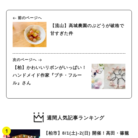
前のページへ
【流山】高城農園のぶどうが破格で
甘すぎた件
次のページへ
【柏】かわいいリボンがいっぱい！
ハンドメイド作家『プチ・フルー
ル』さん
週間人気記事ランキング
【柏市】8/1(土)‐2(日) 開催！高田・篠籠