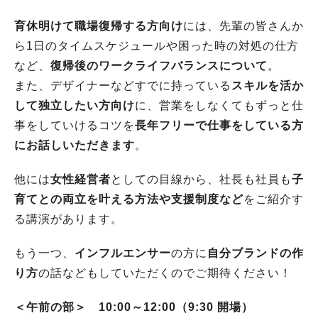
育休明けて職場復帰する方向け
には、先輩の皆さんか
ら1日のタイムスケジュールや困った時の対処の仕方
など、
復帰後のワークライフバランスについて
。
また、デザイナーなどすでに持っている
スキルを活か
して独立したい方向け
に、営業をしなくてもずっと仕
事をしていけるコツを
長年フリーで仕事をしている方
にお話しいただきます
。
他には
女性経営者
としての目線から、社長も社員も
子
育てとの両立を叶える方法や支援制度など
をご紹介す
る講演があります。
もう一つ、
インフルエンサー
の方に
自分ブランドの作
り方
の話などもしていただくのでご期待ください！
＜午前の部＞ 10:00～12:00（9:30 開場）