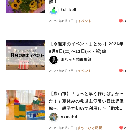
催！
koji-koji
2026年8月7日
イベント
0
【今週末のイベントまとめ♪】2026年
8月8日(土)〜11日(火・祝)編
まちっと柏編集部
2026年8月7日
イベント
0
【流山市】「もっと早く行けばよかっ
た！」夏休みの救世主♡暑い日は児童
館へ！親子で初めて利用した「駒木台
児童館」レポート
Ayuuまま
2026年8月5日
まち・ひと応援
2