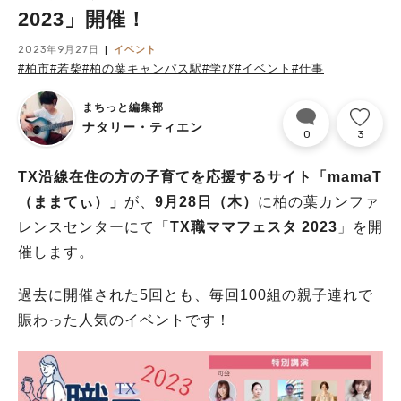
2023」開催！
2023年9月27日
イベント
#柏市
#若柴
#柏の葉キャンパス駅
#学び
#イベント
#仕事
まちっと編集部
ナタリー・ティエン
0
3
TX沿線在住の方の子育てを応援するサイト「mamaT
（ままてぃ）」
が、
9月28日（木）
に柏の葉カンファ
レンスセンターにて「
TX職ママフェスタ 2023
」を開
催します。
過去に開催された5回とも、毎回100組の親子連れで
賑わった人気のイベントです！