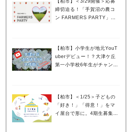
【柏市】＜3/29開催＞応募
人気のキーワード
締切迫る！「手賀沼の農コ
#ラーメン
#ショッピング
#カフェ
#スイーツ
#パン
#カレー
#柏駅
ン FARMERS PARTY」に
#イベント
#公園
#教えたい／教えて投稿記事
参加希望の女性を募集中
#教えたい/こんなの見つけた
【柏市】小学生が地元YouT
uberデビュー！？大津ケ丘
第一小学校6年生がチャンネ
ルを開設
【柏市】＜1/25＞子どもの
「好き！」「得意！」をマ
イ屋台で形に。4期生募集の
ワークショップ＆説明会開
催！