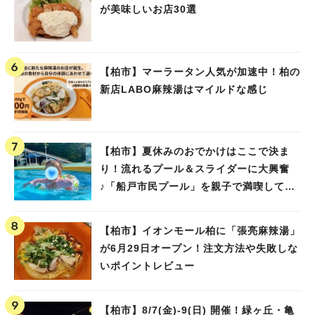
が美味しいお店30選
【柏市】マーラータン人気が加速中！柏の
新店LABO麻辣湯はマイルドな感じ
【柏市】夏休みのおでかけはここで決ま
り！流れるプール＆スライダーに大興奮
♪「船戸市民プール」を親子で満喫してき
ました！
【柏市】イオンモール柏に「張亮麻辣湯」
が6月29日オープン！注文方法や失敗しな
いポイントレビュー
【柏市】8/7(金)‐9(日) 開催！緑ヶ丘・亀