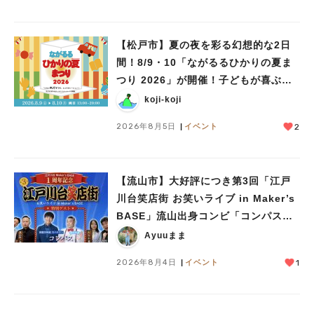
【松戸市】夏の夜を彩る幻想的な2日
間！8/9・10「ながるるひかりの夏ま
つり 2026」が開催！子どもが喜ぶワ
ークショップや限定ヒーローショーも
koji-koji
2026年8月5日
イベント
2
【流山市】大好評につき第3回「江戸
川台笑店街 お笑いライブ in Maker’s
BASE」流山出身コンビ「コンパス」
も登場！8/23（日）
Ayuuまま
2026年8月4日
イベント
1