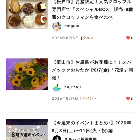
【松戸市】お盆限定！人気クロッフル
専門店で「スペシャルBOX」販売♪6種
類のクロッフィンを食べ比べ
人気のキーワード
meguta
#ラーメン
#ショッピング
#カフェ
#スイーツ
#パン
#カレー
#柏駅
#イベント
#公園
#教えたい／教えて投稿記事
2026年8月8日
グルメ
0
#教えたい/こんなの見つけた
【流山市】お風呂がお花畑に？！スパ
メッツァおおたかで8/7(金)「花湯」開
催！
koji-koji
2026年8月7日
イベント
0
【今週末のイベントまとめ♪】2026年
8月8日(土)〜11日(火・祝)編
まちっと柏編集部