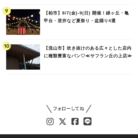
【柏市】8/7(金)‐9(日) 開催！緑ヶ丘・亀
甲台・逆井など夏祭り・盆踊り4選
【流山市】吹き抜けのある広々とした店内
に種類豊富なパン♡≪サフラン丘の上店≫