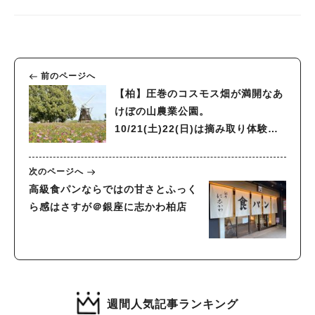
前のページへ
【柏】圧巻のコスモス畑が満開なあ
けぼの山農業公園。
10/21(土)22(日)は摘み取り体験や
フリーマーケットも開催。
次のページへ
高級食パンならではの甘さとふっく
ら感はさすが＠銀座に志かわ柏店
週間人気記事ランキング