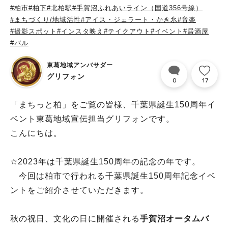
#柏市
#柏下
#北柏駅
#手賀沼ふれあいライン（国道356号線）
#まちづくり/地域活性
#アイス・ジェラート・かき氷
#音楽
#撮影スポット
#インスタ映え
#テイクアウト
#イベント
#居酒屋
#バル
東葛地域アンバサダー
グリフォン
0
17
「まちっと柏」をご覧の皆様、千葉県誕生150周年イ
ベント東葛地域宣伝担当グリフォンです。
こんにちは。
☆2023年は千葉県誕生150周年の記念の年です。
今回は柏市で行われる千葉県誕生150周年記念イベ
ントをご紹介させていただきます。
秋の祝日、文化の日に開催される
手賀沼オータムバ