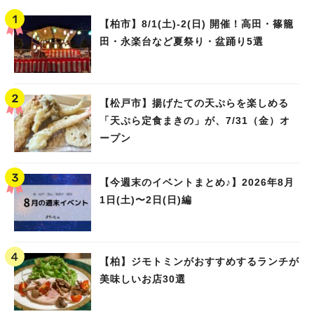
【柏市】8/1(土)‐2(日) 開催！高田・篠籠
田・永楽台など夏祭り・盆踊り5選
【松戸市】揚げたての天ぷらを楽しめる
「天ぷら定食まきの」が、7/31（金）オ
ープン
【今週末のイベントまとめ♪】2026年8月
1日(土)〜2日(日)編
【柏】ジモトミンがおすすめするランチが
美味しいお店30選