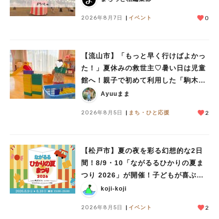
2026年8月7日
イベント
0
【流山市】「もっと早く行けばよかっ
た！」夏休みの救世主♡暑い日は児童
館へ！親子で初めて利用した「駒木台
児童館」レポート
Ayuuまま
2026年8月5日
まち・ひと応援
2
【松戸市】夏の夜を彩る幻想的な2日
間！8/9・10「ながるるひかりの夏ま
つり 2026」が開催！子どもが喜ぶワ
ークショップや限定ヒーローショーも
koji-koji
2026年8月5日
イベント
2