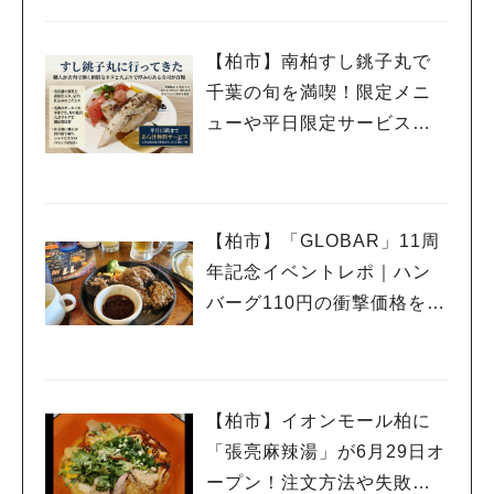
【柏市】南柏すし銚子丸で
千葉の旬を満喫！限定メニ
ューや平日限定サービスを
紹介
【柏市】「GLOBAR」11周
年記念イベントレポ｜ハン
バーグ110円の衝撃価格を体
験
【柏市】イオンモール柏に
「張亮麻辣湯」が6月29日オ
ープン！注文方法や失敗し