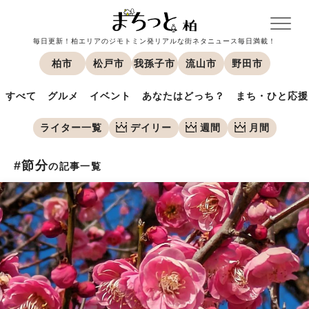
毎日更新！柏エリアのジモトミン発リアルな街ネタニュース毎日満載！
柏市
松戸市
我孫子市
流山市
野田市
すべて
グルメ
イベント
あなたはどっち？
まち・ひと応援
ライター一覧
デイリー
週間
月間
#節分
の記事一覧