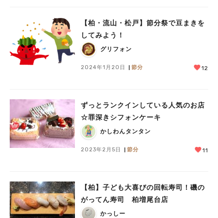
【柏・流山・松戸】節分祭で豆まきを
してみよう！
グリフォン
2024年1月20日
節分
12
ずっとランクインしている人気のお店
☆罪深きシフォンケーキ
かしわんタンタン
2023年2月5日
節分
11
【柏】子ども大喜びの回転寿司！磯の
がってん寿司 柏増尾台店
かっしー