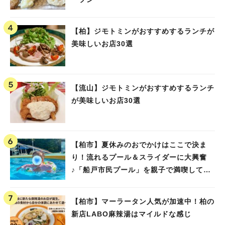
【柏】ジモトミンがおすすめするランチが
美味しいお店30選
人気のキーワード
#ラーメン
#ショッピング
#カフェ
#スイーツ
#パン
#カレー
#柏駅
#イベント
#公園
#教えたい／教えて投稿記事
【流山】ジモトミンがおすすめするランチ
#教えたい/こんなの見つけた
が美味しいお店30選
【柏市】夏休みのおでかけはここで決ま
り！流れるプール＆スライダーに大興奮
♪「船戸市民プール」を親子で満喫してき
ました！
【柏市】マーラータン人気が加速中！柏の
新店LABO麻辣湯はマイルドな感じ