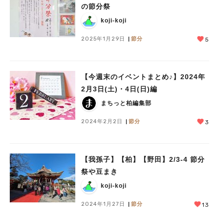
の節分祭
koji-koji
2025年1月29日
節分
5
【今週末のイベントまとめ♪】2024年
2月3日(土)・4日(日)編
まちっと柏編集部
2024年2月2日
節分
3
【我孫子】【柏】【野田】2/3-4 節分
祭や豆まき
koji-koji
2024年1月27日
節分
13