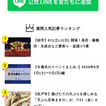
週間人気記事ランキング
【柏市】8/1(土)‐2(日) 開催！高田・篠籠
田・永楽台など夏祭り・盆踊り5選
【今週末のイベントまとめ♪】2026年8月
1日(土)〜2日(日)編
【松戸市】揚げたての天ぷらを楽しめる
「天ぷら定食まきの」が、7/31（金）オ
ープン