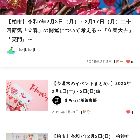
【柏市】令和7年2月3日（月）～2月17日（月）二十
四節気「立春」の開運について考える～『立春大吉』
『笑門』～
koji-koji
2025年2月3日
節分
8
【今週末のイベントまとめ♪】2025年
2月1日(土)・2日(日)編
まちっと柏編集部
2025年1月31日
節分
4
【柏市】令和7年2月2日(日) 柏神社