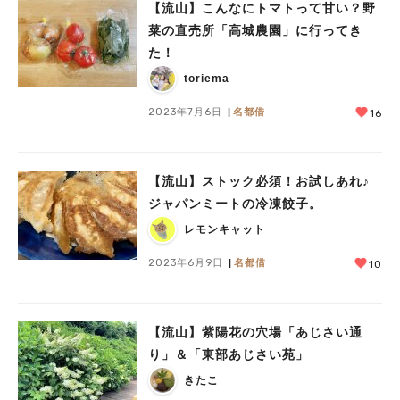
【流山】こんなにトマトって甘い？野
菜の直売所「高城農園」に行ってき
た！
toriema
2023年7月6日
名都借
16
【流山】ストック必須！お試しあれ♪
ジャパンミートの冷凍餃子。
レモンキャット
2023年6月9日
名都借
10
【流山】紫陽花の穴場「あじさい通
り」＆「東部あじさい苑」
きたこ