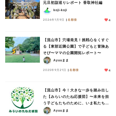
元旦初詣巡りレポート 香取神社編
koji-koji
2026年1月9日
名都借
4
【流山市】穴場発見！挑戦心をくすぐ
る【東部近隣公園】で子どもと冒険あ
そび〜ママの公園開拓レポート〜
Ayuuまま
2025年9月21日
名都借
4
【流山市】今！大きな一歩を踏み出し
た【みらいのたね応援団】〜未来を担
う子どもたちのために、いま私たちが
できることを〜密着取材vol.1
Ayuuまま