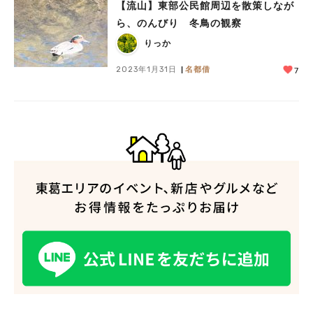
【流山】東部公民館周辺を散策しなが
ら、のんびり 冬鳥の観察
りっか
2023年1月31日
名都借
7