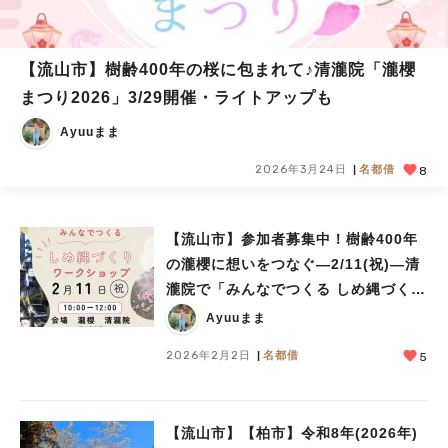
【流山市】樹齢400年の桜に包まれて♪清瀧院「瀧櫻
まつり2026」3/29開催・ライトアップも
Ayuuまま
2026年3月24日
名都借
8
【流山市】参加者募集中！樹齢400年
の瀧櫻に想いをつなぐ―2/11(祝)―清
瀧院で「みんなでつくる しめ縄づくり
ワークショップ」開催！
Ayuuまま
2026年2月2日
名都借
5
【流山市】【柏市】令和8年(2026年)