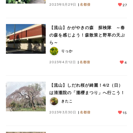
2023年5月29日
名都借
27
【流山】かがやきの森 探検隊 ～春
の森を感じよう！森散策と野草の天ぷ
ら～
りっか
2023年4月12日
名都借
4
【流山】しだれ桜が綺麗！4/2（日）
は清瀧院の「瀧櫻まつり」へ行こう！
きたこ
2023年3月30日
名都借
15