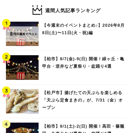
週間人気記事ランキング
【今週末のイベントまとめ♪】2026年8月
8日(土)〜11日(火・祝)編
【柏市】8/7(金)‐9(日) 開催！緑ヶ丘・亀
甲台・逆井など夏祭り・盆踊り4選
人気のキーワード
#ラーメン
#ショッピング
#カフェ
#スイーツ
#パン
#カレー
#柏駅
#イベント
#公園
#教えたい／教えて投稿記事
#教えたい/こんなの見つけた
【松戸市】揚げたての天ぷらを楽しめる
「天ぷら定食まきの」が、7/31（金）オ
ープン
【柏市】8/1(土)‐2(日) 開催！高田・篠籠