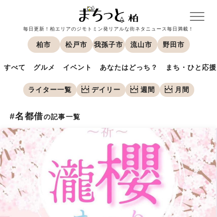
毎日更新！柏エリアのジモトミン発リアルな街ネタニュース毎日満載！
柏市
松戸市
我孫子市
流山市
野田市
すべて
グルメ
イベント
あなたはどっち？
まち・ひと応援
ライター一覧
デイリー
週間
月間
#名都借
の記事一覧