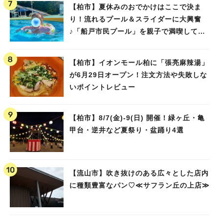
【柏市】夏休みのおでかけはここで決ま
り！流れるプール＆スライダーに大興奮
♪「船戸市民プール」を親子で満喫してき
ました！
【柏市】イオンモール柏に「張亮麻辣湯」
が6月29日オープン！注文方法や失敗しな
いポイントレビュー
【柏市】8/7(金)‐9(日) 開催！緑ヶ丘・亀
甲台・逆井など夏祭り・盆踊り4選
【流山市】吹き抜けのある広々とした店内
に種類豊富なパン♡≪サフラン丘の上店≫