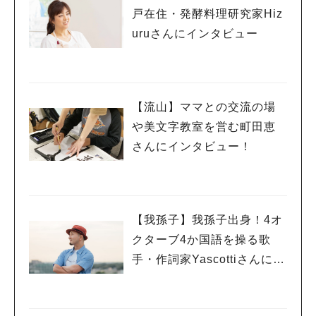
戸在住・発酵料理研究家Hiz
uruさんにインタビュー
【流山】ママとの交流の場
や美文字教室を営む町田恵
さんにインタビュー！
【我孫子】我孫子出身！4オ
クターブ4か国語を操る歌
手・作詞家Yascottiさんにイ
ンタビュー！