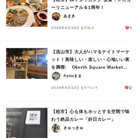
ーリニューアル＆1周年！
あまき
2026年6月26日
グルメ
1
【流山市】大人がハマるナイトマーケ
ット！美味しい・楽しい・心地いい夜
を満喫♩《North Square Market
vol.37》開催レポート
Ayuuまま
2026年6月22日
イベント
2
【柏市】心も体もホッとする空間で味
わう絶品カレー「好日カレー」
きゅっきゅ