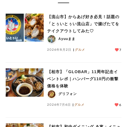
【流山市】からあげ好き必見！話題の
人気のキーワード
「とぅいとぅい流山店」で揚げたてを
#ラーメン
#ショッピング
#カフェ
#スイーツ
#パン
#カレー
#柏駅
テイクアウトしてみた♡
#イベント
#公園
#教えたい／教えて投稿記事
#教えたい/こんなの見つけた
Ayuuまま
2026年8月2日
グルメ
7
【柏市】「GLOBAR」11周年記念イ
ベントレポ｜ハンバーグ110円の衝撃
価格を体験
グリフォン
2026年7月6日
グルメ
6
【柏市】和中ダイニング ゑ富：メニュ