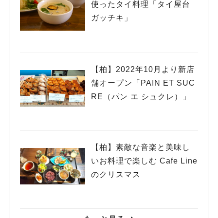
使ったタイ料理「タイ屋台
ガッチキ」
人気のキーワード
#ラーメン
#ショッピング
#カフェ
#スイーツ
#パン
#カレー
#柏駅
#イベント
#公園
#教えたい／教えて投稿記事
#教えたい/こんなの見つけた
【柏】2022年10月より新店
舗オープン「PAIN ET SUC
RE（パン エ シュクレ）」
【柏】素敵な音楽と美味し
いお料理で楽しむ Cafe Line
のクリスマス