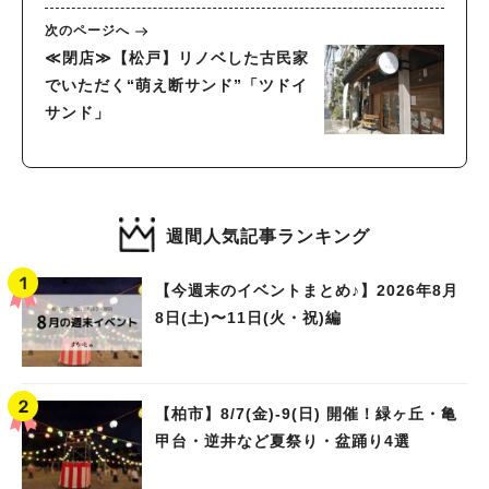
次のページへ
≪閉店≫【松戸】リノベした古民家
でいただく“萌え断サンド”「ツドイ
サンド」
週間人気記事ランキング
【今週末のイベントまとめ♪】2026年8月
8日(土)〜11日(火・祝)編
【柏市】8/7(金)‐9(日) 開催！緑ヶ丘・亀
甲台・逆井など夏祭り・盆踊り4選