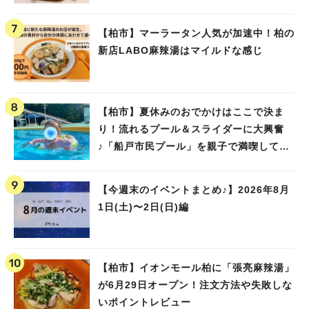
【柏市】マーラータン人気が加速中！柏の
新店LABO麻辣湯はマイルドな感じ
【柏市】夏休みのおでかけはここで決ま
り！流れるプール＆スライダーに大興奮
♪「船戸市民プール」を親子で満喫してき
ました！
【今週末のイベントまとめ♪】2026年8月
1日(土)〜2日(日)編
【柏市】イオンモール柏に「張亮麻辣湯」
が6月29日オープン！注文方法や失敗しな
いポイントレビュー