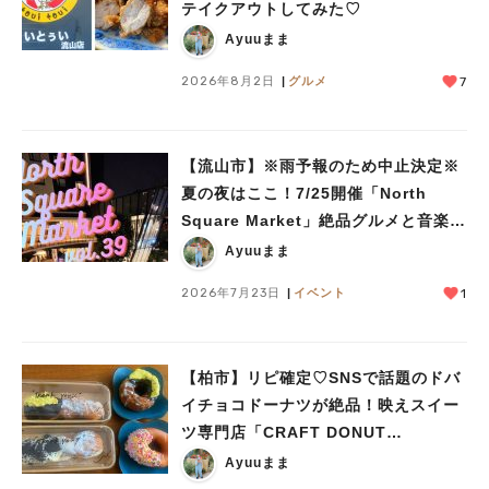
テイクアウトしてみた♡
Ayuuまま
2026年8月2日
グルメ
7
【流山市】※雨予報のため中止決定※
夏の夜はここ！7/25開催「North
Square Market」絶品グルメと音楽ラ
イブを楽しもう♪
Ayuuまま
2026年7月23日
イベント
1
【柏市】リピ確定♡SNSで話題のドバ
イチョコドーナツが絶品！映えスイー
ツ専門店「CRAFT DONUT
WORKS」がオープン
Ayuuまま