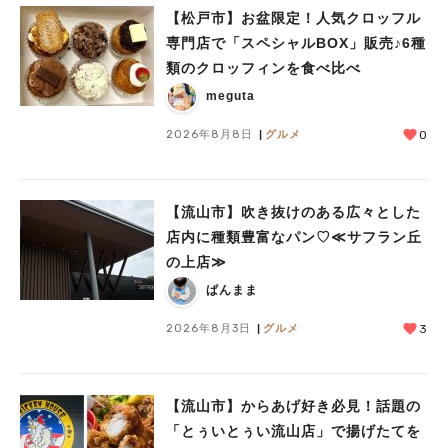
【松戸市】お盆限定！人気クロッフル
専門店で「スペシャルBOX」販売♪6種
類のクロッフィンを食べ比べ
meguta
2026年8月8日
グルメ
0
【流山市】吹き抜けのある広々とした
店内に種類豊富なパン♡≪サフラン丘
の上店≫
ぱんまま
2026年8月3日
グルメ
3
【流山市】からあげ好き必見！話題の
「とぅいとぅい流山店」で揚げたてを