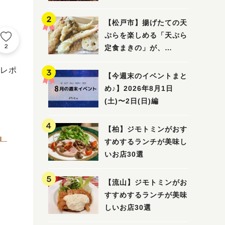
5選
【松戸市】揚げたての天
ぷらを楽しめる「天ぷら
2
定食まきの」が、
7/31（金）オープン
レポ
【今週末のイベントまと
め♪】2026年8月1日
(土)〜2日(日)編
【柏】ジモトミンがおす
』
すめするランチが美味し
いお店30選
【流山】ジモトミンがお
すすめするランチが美味
しいお店30選