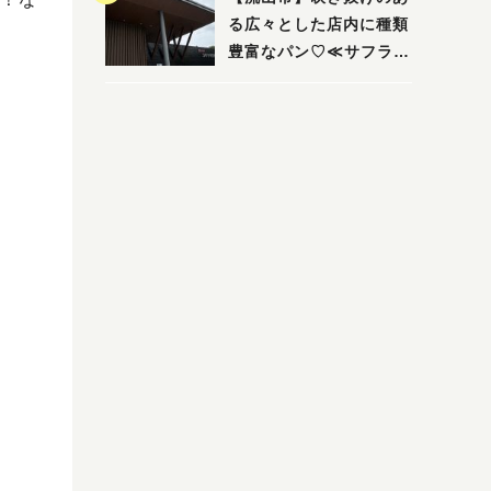
る広々とした店内に種類
豊富なパン♡≪サフラン
丘の上店≫