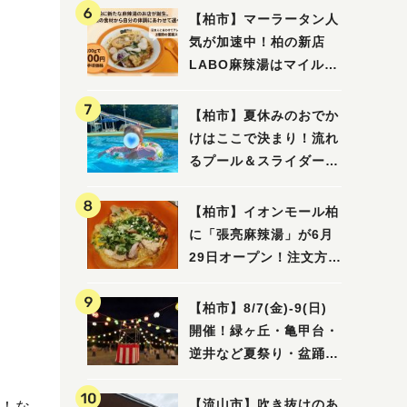
【柏市】マーラータン人
気が加速中！柏の新店
LABO麻辣湯はマイルド
な感じ
【柏市】夏休みのおでか
けはここで決まり！流れ
るプール＆スライダーに
大興奮♪「船戸市民プー
ル」を親子で満喫してき
【柏市】イオンモール柏
ました！
に「張亮麻辣湯」が6月
29日オープン！注文方法
や失敗しないポイントレ
ビュー
【柏市】8/7(金)‐9(日)
開催！緑ヶ丘・亀甲台・
逆井など夏祭り・盆踊り
4選
【流山市】吹き抜けのあ
！な