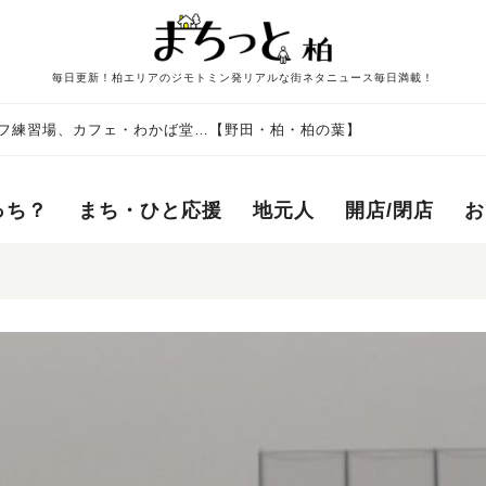
毎日更新！柏エリアのジモトミン発リアルな街ネタニュース毎日満載！
フ練習場、カフェ・わかば堂…【野田・柏・柏の葉】
っち？
まち・ひと応援
地元人
開店/閉店
お