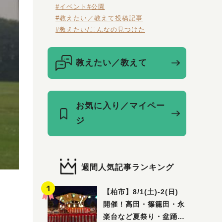
#イベント
#公園
#教えたい／教えて投稿記事
#教えたい/こんなの見つけた
教えたい／教えて
お気に入り／マイペー
ジ
週間人気記事ランキング
・
【柏市】8/1(土)‐2(日)
開催！高田・篠籠田・永
楽台など夏祭り・盆踊り