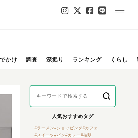
でかけ
調査
深掘り
ランキング
くらし
人気おすすめタグ
#ラーメン
#ショッピング
#カフェ
#スイーツ
#パン
#カレー
#柏駅