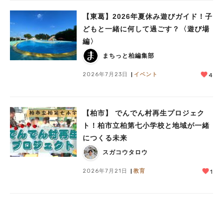
【東葛】2026年夏休み遊びガイド！子
どもと一緒に何して過ごす？〈遊び場
編〉
まちっと柏編集部
2026年7月23日
イベント
4
【柏市】 でんでん村再生プロジェク
ト！柏市立柏第七小学校と地域が一緒
につくる未来
スガコウタロウ
2026年7月21日
教育
1