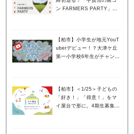
締切迫る！「手賀沼の農コ
ン FARMERS PARTY」に
参加希望の女性を募集中
【柏市】小学生が地元YouT
uberデビュー！？大津ケ丘
第一小学校6年生がチャンネ
ルを開設
【柏市】＜1/25＞子どもの
「好き！」「得意！」をマ
イ屋台で形に。4期生募集の
ワークショップ＆説明会開
催！