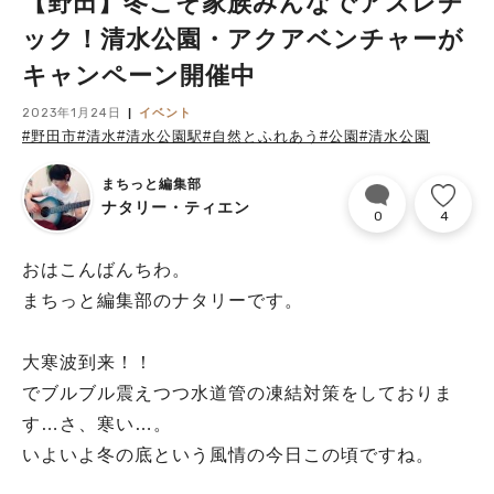
【野田】冬こそ家族みんなでアスレチ
ック！清水公園・アクアベンチャーが
キャンペーン開催中
2023年1月24日
イベント
#野田市
#清水
#清水公園駅
#自然とふれあう
#公園
#清水公園
まちっと編集部
ナタリー・ティエン
0
4
おはこんばんちわ。
まちっと編集部のナタリーです。
大寒波到来！！
でブルブル震えつつ水道管の凍結対策をしておりま
す…さ、寒い…。
いよいよ冬の底という風情の今日この頃ですね。