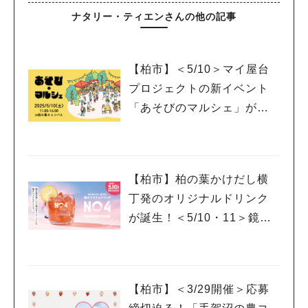
ナタリー・ティエンさんの他の記事
【柏市】＜5/10＞マイ屋台
プロジェクトの新イベント
「あそびのマルシェ」が登
場！
【柏市】柏の葉かけだし横
丁発のオリジナルドリンク
が誕生！＜5/10・11＞鏡開
きイベントも開催！
【柏市】＜3/29開催＞応募