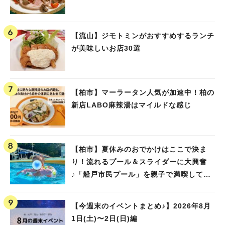
【流山】ジモトミンがおすすめするランチ
が美味しいお店30選
【柏市】マーラータン人気が加速中！柏の
新店LABO麻辣湯はマイルドな感じ
【柏市】夏休みのおでかけはここで決ま
り！流れるプール＆スライダーに大興奮
♪「船戸市民プール」を親子で満喫してき
ました！
【今週末のイベントまとめ♪】2026年8月
1日(土)〜2日(日)編