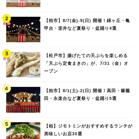
【柏市】8/7(金)‐9(日) 開催！緑ヶ丘・亀
甲台・逆井など夏祭り・盆踊り4選
【松戸市】揚げたての天ぷらを楽しめる
「天ぷら定食まきの」が、7/31（金）オ
ープン
【柏市】8/1(土)‐2(日) 開催！高田・篠籠
田・永楽台など夏祭り・盆踊り5選
【柏】ジモトミンがおすすめするランチが
美味しいお店30選