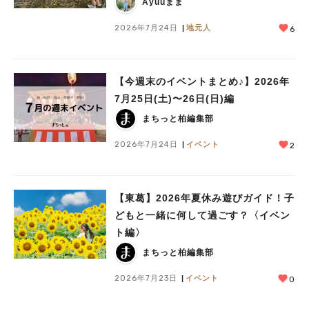
Ayuuまま
2026年7月24日
地元人
6
【今週末のイベントまとめ♪】2026年
7月25日(土)〜26日(日)編
まちっと柏編集部
2026年7月24日
イベント
2
人気のキーワード
【東葛】2026年夏休み遊びガイド！子
#ラーメン
#ショッピング
#カフェ
#スイーツ
#パン
#カレー
#柏駅
どもと一緒に何して過ごす？〈イベン
#イベント
#公園
#教えたい／教えて投稿記事
ト編〉
#教えたい/こんなの見つけた
まちっと柏編集部
2026年7月23日
イベント
0