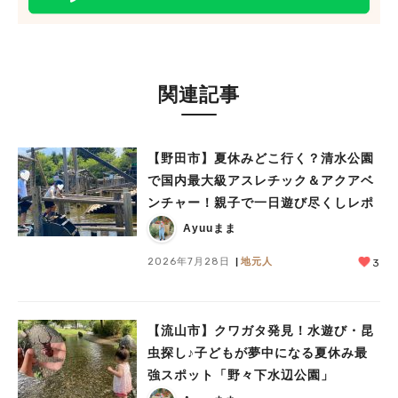
関連記事
【野田市】夏休みどこ行く？清水公園
で国内最大級アスレチック＆アクアベ
ンチャー！親子で一日遊び尽くしレポ
Ayuuまま
2026年7月28日
地元人
3
【流山市】クワガタ発見！水遊び・昆
虫探し♪子どもが夢中になる夏休み最
強スポット「野々下水辺公園」