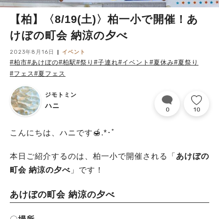
【柏】〈8/19(土)〉柏一小で開催！あ
けぼの町会 納涼の夕べ
2023年8月16日
イベント
#柏市
#あけぼの
#柏駅
#祭り
#子連れ
#イベント
#夏休み
#夏祭り
#フェス
#夏フェス
ジモトミン
ハニ
0
10
こんにちは、ハニです🍯.*･ﾟ
本日ご紹介するのは、柏一小で開催される「
あけぼの
町会 納涼の夕べ
」です！
あけぼの町会 納涼の夕べ