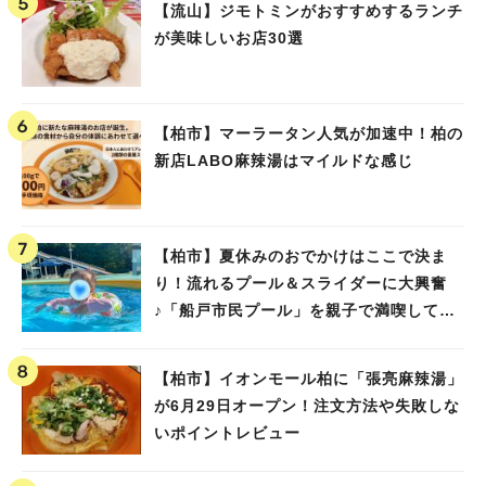
【流山】ジモトミンがおすすめするランチ
が美味しいお店30選
【柏市】マーラータン人気が加速中！柏の
新店LABO麻辣湯はマイルドな感じ
【柏市】夏休みのおでかけはここで決ま
り！流れるプール＆スライダーに大興奮
♪「船戸市民プール」を親子で満喫してき
ました！
【柏市】イオンモール柏に「張亮麻辣湯」
が6月29日オープン！注文方法や失敗しな
いポイントレビュー