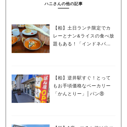
ハニさんの他の記事
【柏】土日ランチ限定でカ
レーとナン&ライスの食べ放
題もある！「インドネパー
ルレストラン lotus 花野井
店」│カレー⑧
【柏】逆井駅すぐ！とって
もお手頃価格なベーカリー
「かんとりー」│パン⑧