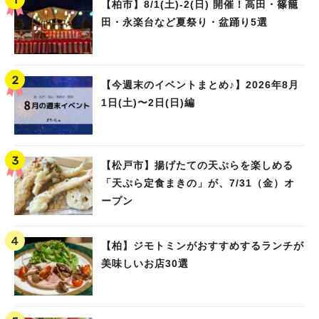
【柏市】8/1(土)‐2(日) 開催！高田・篠籠
田・永楽台など夏祭り・盆踊り5選
【今週末のイベントまとめ♪】2026年8月
1日(土)〜2日(日)編
【松戸市】揚げたての天ぷらを楽しめる
「天ぷら定食まきの」が、7/31（金）オ
ープン
【柏】ジモトミンがおすすめするランチが
美味しいお店30選