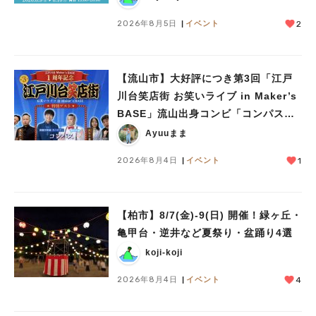
2026年8月5日
イベント
2
【流山市】大好評につき第3回「江戸
人気のキーワード
川台笑店街 お笑いライブ in Maker’s
#ラーメン
#ショッピング
#カフェ
#スイーツ
#パン
#カレー
#柏駅
BASE」流山出身コンビ「コンパス」
#イベント
#公園
#教えたい／教えて投稿記事
も登場！8/23（日）
Ayuuまま
#教えたい/こんなの見つけた
2026年8月4日
イベント
1
【柏市】8/7(金)‐9(日) 開催！緑ヶ丘・
亀甲台・逆井など夏祭り・盆踊り4選
koji-koji
2026年8月4日
イベント
4