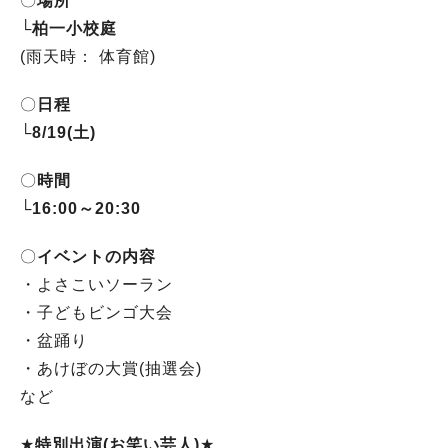
〇
場所
└
柏一小校庭
(雨天時： 体育館)
〇
日程
└
8/19(土)
〇
時間
└
16:00～20:30
〇
イベントの内容
・よさこいソーラン
・子どもビンゴ大会
・盆踊り
・あけぼの大賞(抽選会)
など
★
特別出演(お笑い芸人)
★