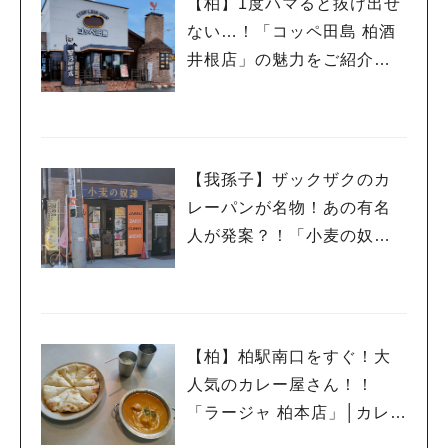
【柏】1度ハマると抜け出せ
ない…！「コッペ田島 柏酒
井根店」の魅力をご紹介し
ます│パン⑦
【我孫子】ザックザクのカ
レーパンが名物！あの有名
人が発案？！「小麦の奴隷
我孫子店」│パン⑥
【柏】柏駅南口をすぐ！大
人気のカレー屋さん！！
「ラージャ 柏本店」│カレー
⑦