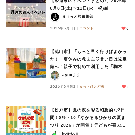
【今週末のイベントまとめ♪】2026年
8月8日(土)〜11日(火・祝)編
まちっと柏編集部
2026年8月7日
イベント
0
【流山市】「もっと早く行けばよかっ
た！」夏休みの救世主♡暑い日は児童
館へ！親子で初めて利用した「駒木台
児童館」レポート
Ayuuまま
2026年8月5日
まち・ひと応援
2
【松戸市】夏の夜を彩る幻想的な2日
間！8/9・10「ながるるひかりの夏ま
つり 2026」が開催！子どもが喜ぶワ
ークショップや限定ヒーローショーも
koji-koji