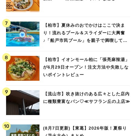
【柏市】夏休みのおでかけはここで決ま
り！流れるプール＆スライダーに大興奮
♪「船戸市民プール」を親子で満喫してき
ました！
【柏市】イオンモール柏に「張亮麻辣湯」
が6月29日オープン！注文方法や失敗しな
いポイントレビュー
【流山市】吹き抜けのある広々とした店内
に種類豊富なパン♡≪サフラン丘の上店≫
(8月7日更新)【東葛】2026年版！夏祭り
（花火大会）まとめ