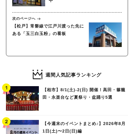
中
次のページへ
【松戸】常磐線で江戸川渡った先に
ある「玉三白玉粉」の看板
週間人気記事ランキング
【柏市】8/1(土)‐2(日) 開催！高田・篠籠
田・永楽台など夏祭り・盆踊り5選
【今週末のイベントまとめ♪】2026年8月
1日(土)〜2日(日)編