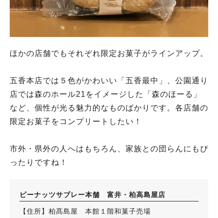
ほかの店舗でもそれぞれ限定お菓子がラインアップ。
五香本店では５色がかわいい「五香最中」、公園通り
店では森のホール21をイメージした「森のほーる」
など、個性が光る魅力的なものばかりです。各店舗の
限定お菓子をコンプリートしたい！
市外・県外の人へはもちろん、家族との団らんにもぴ
ったりですね！
ピーナッツサブレー本舗 富井・柏高島屋店
【住所】柏髙島屋 本館１階和菓子売場