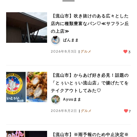
【流山市】吹き抜けのある広々とした
店内に種類豊富なパン♡≪サフラン丘
の上店≫
ぱんまま
2026年8月3日
グルメ
3
【流山市】からあげ好き必見！話題の
「とぅいとぅい流山店」で揚げたてを
テイクアウトしてみた♡
Ayuuまま
2026年8月2日
グルメ
7
【流山市】※雨予報のため中止決定※