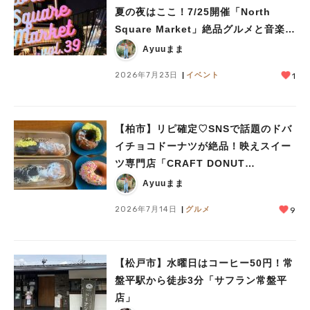
夏の夜はここ！7/25開催「North
Square Market」絶品グルメと音楽ラ
イブを楽しもう♪
Ayuuまま
2026年7月23日
イベント
1
【柏市】リピ確定♡SNSで話題のドバ
人気のキーワード
イチョコドーナツが絶品！映えスイー
#ラーメン
#ショッピング
#カフェ
#スイーツ
#パン
#カレー
#柏駅
ツ専門店「CRAFT DONUT
#イベント
#公園
#教えたい／教えて投稿記事
WORKS」がオープン
Ayuuまま
#教えたい/こんなの見つけた
2026年7月14日
グルメ
9
【松戸市】水曜日はコーヒー50円！常
盤平駅から徒歩3分「サフラン常盤平
店」