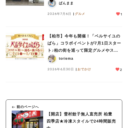
ぱんまま
2026年7月6日
グルメ
1
【柏市】今年も開催！「ベルサイユの
ばら」コラボイベントが7月1日スター
ト♪柏の街を巡って限定グルメやスイ
ーツを楽しもう
toriema
2026年6月30日
おでかけ
2
前のページへ
【開店】雪村餃子無人直売所 柏豊
四季店★冷凍スタイルで24時間販売