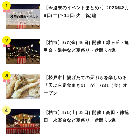
【今週末のイベントまとめ♪】2026年8月
人気のキーワード
8日(土)〜11日(火・祝)編
#ラーメン
#ショッピング
#カフェ
#スイーツ
#パン
#カレー
#柏駅
#イベント
#公園
#教えたい／教えて投稿記事
#教えたい/こんなの見つけた
【柏市】8/7(金)‐9(日) 開催！緑ヶ丘・亀
甲台・逆井など夏祭り・盆踊り4選
【松戸市】揚げたての天ぷらを楽しめる
「天ぷら定食まきの」が、7/31（金）オ
ープン
【柏市】8/1(土)‐2(日) 開催！高田・篠籠
田・永楽台など夏祭り・盆踊り5選