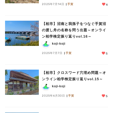
2025年7月14日
手賀
6
【柏市】沼南と我孫子をつなぐ手賀沼
の渡し舟の名称を問う出題～オンライ
ン柏学検定振り返りvol.16～
koji-koji
2025年7月7日
手賀
5
【柏市】クロスワード穴埋め問題～オ
ンライン柏学検定振り返りvol.15～
koji-koji
2025年6月30日
手賀
5