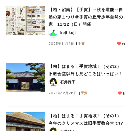
【柏・沼南】【手賀】～秋を堪能～自
然の家まつり＠手賀の丘青少年自然の
家 11/12（日）開催
koji-koji
2023年11月4日
手賀
11
【柏】はまる！手賀地域！（その2）
旧教会堂以外も見どころはいっぱい！
石井雅子
2021年12月28日
手賀
8
【柏】はまる！手賀地域！（その1）
今年のクリスマスは旧手賀教会堂で!?