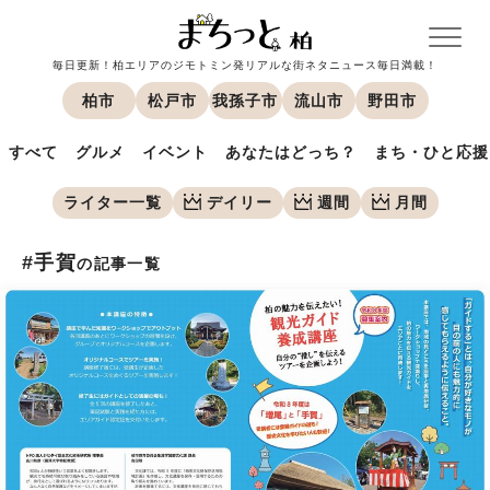
毎日更新！柏エリアのジモトミン発リアルな街ネタニュース毎日満載！
柏市
松戸市
我孫子市
流山市
野田市
すべて
グルメ
イベント
あなたはどっち？
まち・ひと応援
ライター一覧
デイリー
週間
月間
#手賀
の記事一覧