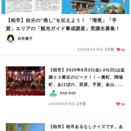
【柏市】自分の“推し”を伝えよう！ 「増尾」「手
賀」エリアの「観光ガイド養成講座」受講生募集！
石井雅子
2026年5月16日
手賀
12
【柏市】2025年8月22(金)‐24(日)は盆
踊り３番目のピーク！！～豊町、関場
町、あけぼの、西原、手賀、金山、富
里、藤心、旭町、十余二、光ヶ丘、中
koji-koji
新宿、明原、常盤台、松葉町～
2025年8月18日
手賀
15
【柏市】柏市あるなしクイズです。あ