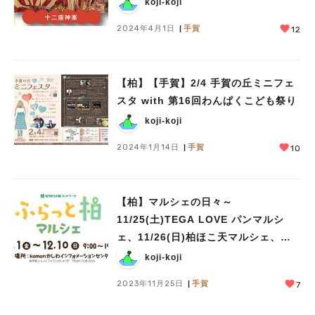
koji-koji
2024年4月1日
手賀
12
【柏】【手賀】2/4 手賀の丘ミニフェ
スタ with 第16回わんぱくこども祭り
koji-koji
2024年1月14日
手賀
10
【柏】マルシェの日々～
11/25(土)TEGA LOVE パンマルシ
ェ、11/26(日)柏ほこ天マルシェ、
12/1(金)-12/10(日)ふらっと柏マルシ
koji-koji
ェ～
2023年11月25日
手賀
7