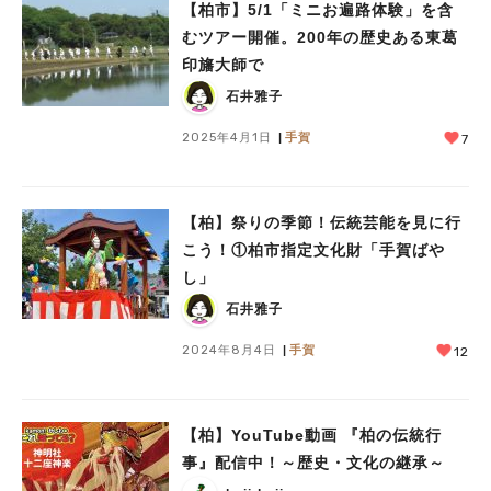
【柏市】5/1「ミニお遍路体験」を含
むツアー開催。200年の歴史ある東葛
印旛大師で
石井雅子
2025年4月1日
手賀
7
【柏】祭りの季節！伝統芸能を見に行
こう！①柏市指定文化財「手賀ばや
し」
石井雅子
2024年8月4日
手賀
12
【柏】YouTube動画 『柏の伝統行
事』配信中！～歴史・文化の継承～