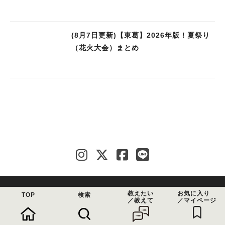
(8月7日更新)【東葛】2026年版！夏祭り
（花火大会）まとめ
教えたい
お気に入り
問い合わせ
利用規約
運営会社
TOP
検索
／教えて
／マイページ
よくある質問
まちっと活用法