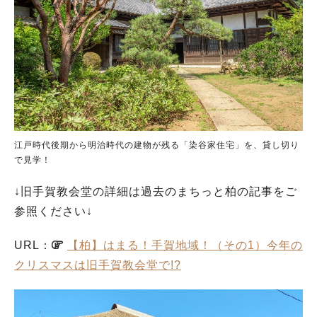
江戸時代後期から明治時代の建物が残る「染谷家住宅」を、貸し切り
で見学！
↓旧手賀教会堂の詳細は過去のまちっと柏の記事をご
参照ください↓
URL：
【柏】はまる！手賀地域！（その1）今年の
クリスマスは旧手賀教会堂で!?