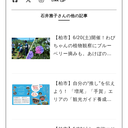
石井雅子さんの他の記事
【柏市】6/20(土)開催！わぴ
ちゃんの植物観察にブルー
ベリー摘みも。あけぼの山
人気のキーワード
農業公園と周辺をめぐるツ
#ラーメン
#ショッピング
#カフェ
#スイーツ
#パン
#カレー
#柏駅
アー
#イベント
#公園
#教えたい／教えて投稿記事
#教えたい/こんなの見つけた
【柏市】自分の“推し”を伝え
よう！ 「増尾」「手賀」エ
リアの「観光ガイド養成講
座」受講生募集！