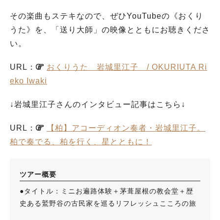
その楽曲もステキなので、ぜひYouTubeの《おくり
うた》を、「送り大師」の映像とともにお聴きくださ
い。
URL：
おくりうた 岩城里江子 / OKURIUTA Ri
eko Iwaki
↓岩城里江子さんのインタビュー記事はこちら↓
URL：
【柏】アコーディオン奏者・岩城里江子。
柏で奏でる、柏を行く、星とともに！
ツアー概要
●タイトル：ミニお遍路体験＋茅葺屋根の教会堂＋歴
史ある鷲野谷の古民家を巡るリフレッシュこころの旅