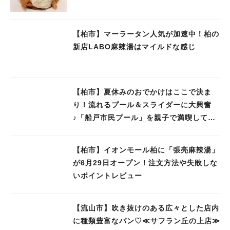
【柏市】マーラータン人気が加速中！柏の
新店LABO麻辣湯はマイルドな感じ
【柏市】夏休みのおでかけはここで決ま
り！流れるプール＆スライダーに大興奮
♪「船戸市民プール」を親子で満喫してき
ました！
【柏市】イオンモール柏に「張亮麻辣湯」
が6月29日オープン！注文方法や失敗しな
いポイントレビュー
【流山市】吹き抜けのある広々とした店内
に種類豊富なパン♡≪サフラン丘の上店≫