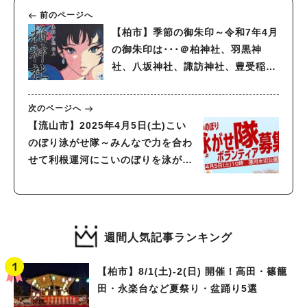
前のページへ
【柏市】季節の御朱印～令和7年4月
の御朱印は･･･＠柏神社、羽黒神
社、八坂神社、諏訪神社、豊受稲荷
本宮、戸張香取神社
次のページへ
【流山市】2025年4月5日(土)こい
のぼり泳がせ隊～みんなで力を合わ
せて利根運河にこいのぼりを泳がせ
るイベント～参加者募集中！
週間人気記事ランキング
【柏市】8/1(土)‐2(日) 開催！高田・篠籠
田・永楽台など夏祭り・盆踊り5選