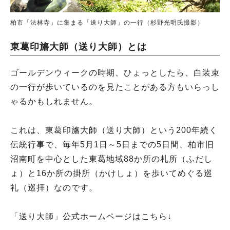
柏市「法林寺」に集まる「送り大師」の一行（杉野光明氏撮影）
東葛印旛大師（送り大師）とは
ゴールデンウィークの時期、ひょっとしたら、白装束
の一行が歩いているのを見たことがある方もいらっし
ゃるかもしれません。
これは、東葛印旛大師（送り大師）という200年続く
伝統行事で、毎年5月1日～5日までの5日間、柏市旧
沼南町を中心とした東葛地域88か所の札所（ふだし
ょ）と16か所の掛所（かけしょ）を歩いてめぐる巡
礼（巡拝）なのです。
「送り大師」公式ホームページはこちら↓