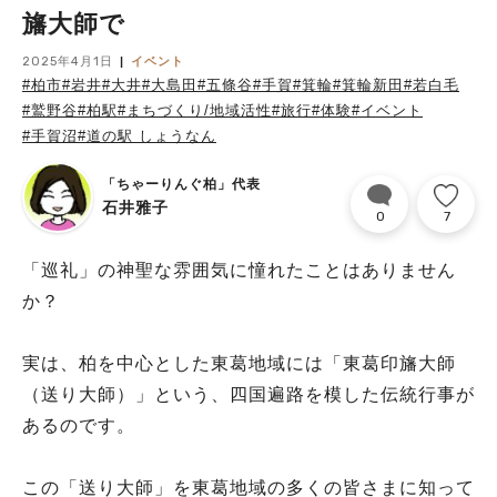
旛大師で
2025年4月1日
イベント
#柏市
#岩井
#大井
#大島田
#五條谷
#手賀
#箕輪
#箕輪新田
#若白毛
#鷲野谷
#柏駅
#まちづくり/地域活性
#旅行
#体験
#イベント
#手賀沼
#道の駅 しょうなん
「ちゃーりんぐ柏」代表
石井雅子
0
7
「巡礼」の神聖な雰囲気に憧れたことはありません
か？
実は、柏を中心とした東葛地域には「東葛印旛大師
（送り大師）」という、四国遍路を模した伝統行事が
あるのです。
この「送り大師」を東葛地域の多くの皆さまに知って