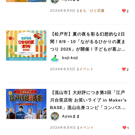
2026年8月5日
まち・ひと応援
2
【松戸市】夏の夜を彩る幻想的な2日
間！8/9・10「ながるるひかりの夏ま
つり 2026」が開催！子どもが喜ぶワ
ークショップや限定ヒーローショーも
koji-koji
2026年8月5日
イベント
2
【流山市】大好評につき第3回「江戸
川台笑店街 お笑いライブ in Maker’s
BASE」流山出身コンビ「コンパス」
も登場！8/23（日）
Ayuuまま
2026年8月4日
イベント
1