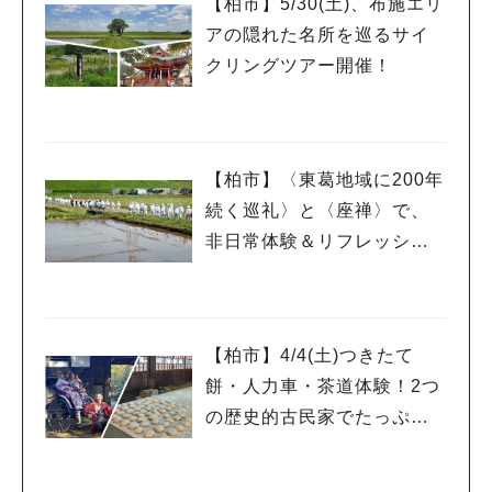
【柏市】5/30(土)、布施エリ
アの隠れた名所を巡るサイ
クリングツアー開催！
【柏市】〈東葛地域に200年
続く巡礼〉と〈座禅〉で、
非日常体験＆リフレッシ
ュ！
【柏市】4/4(土)つきたて
餅・人力車・茶道体験！2つ
の歴史的古民家でたっぷり
和体験を！