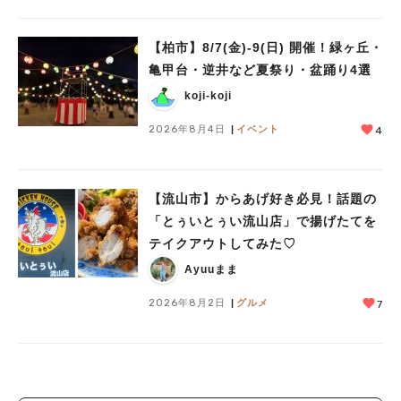
【柏市】8/7(金)‐9(日) 開催！緑ヶ丘・
亀甲台・逆井など夏祭り・盆踊り4選
koji-koji
2026年8月4日
イベント
4
【流山市】からあげ好き必見！話題の
「とぅいとぅい流山店」で揚げたてを
テイクアウトしてみた♡
Ayuuまま
2026年8月2日
グルメ
7