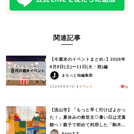
関連記事
【今週末のイベントまとめ♪】2026年
8月8日(土)〜11日(火・祝)編
まちっと柏編集部
2026年8月7日
イベント
0
【流山市】「もっと早く行けばよかっ
た！」夏休みの救世主♡暑い日は児童
館へ！親子で初めて利用した「駒木台
児童館」レポート
Ayuuまま