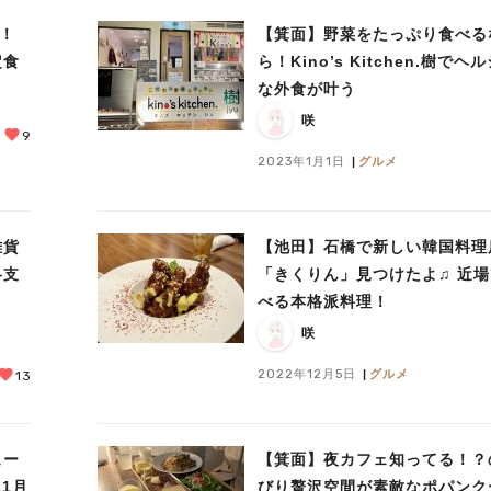
！
【箕面】野菜をたっぷり食べる
定食
ら！Kino’s Kitchen.樹でヘ
な外食が叶う
咲
9
2023年1月1日
グルメ
雑貨
【池田】石橋で新しい韓国料理
冬支
「きくりん」見つけたよ♫ 近
べる本格派料理！
咲
2022年12月5日
グルメ
13
ュー
【箕面】夜カフェ知ってる！？
1月
びり贅沢空間が素敵なポパンク