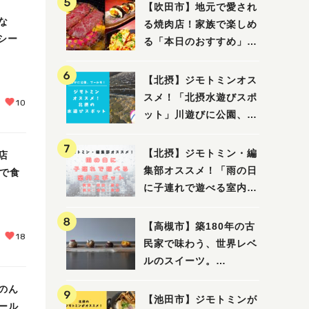
【吹田市】地元で愛され
な
る焼肉店！家族で楽しめ
ルシー
る「本日のおすすめ」で
大満足の焼肉時間
【北摂】ジモトミンオス
スメ！「北摂水遊びスポ
10
ット」川遊びに公園、プ
ールも！（豊中・箕面・
吹田・茨木・高槻）
【北摂】ジモトミン・編
店
集部オススメ！「雨の日
場で食
に子連れで遊べる室内ス
ポット」まとめ（高槻・
箕面・吹田・豊中・茨
【高槻市】築180年の古
18
木・池田）
民家で味わう、世界レベ
ルのスイーツ。
「HALO,（アロ）」が7
のん
月3日にオープン！（教
【池田市】ジモトミンが
ール