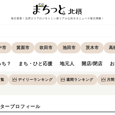
毎日更新！北摂エリアのジモトミン発リアルな街ネタニュース毎日満載！
中市
箕面市
吹田市
池田市
茨木市
高
っち？
まち・ひと応援
地元人
開店/閉店
お
一覧
デイリー
ランキング
週間
ランキング
月間
タープロフィール