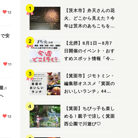
【茨木市】弁天さんの花
12
火、どこから見えた？今
年は茨木のあちこちを巡
ってみました！
」で安
【北摂】8月1日～8月7
日開催のイベント・おす
すめスポット情報「今週
11
どこいく？」（豊中・箕
面・吹田・池田・茨木・
【箕面市】ジモトミン・
高槻）
編集部オススメ「箕面の
屋♫
おいしいランチ」44
へ
選 〜おしゃれな人気店
から穴場まで！〜
【箕面】ちびっ子も楽し
める！親子で涼しく箕面
12
西公園で川遊び♡