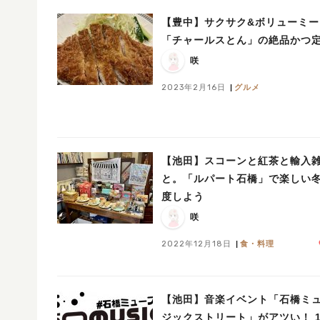
【豊中】サクサク&ボリューミー
「チャールスとん」の絶品かつ
咲
2023年2月16日
グルメ
【池田】スコーンと紅茶と輸入
と。「ルパート石橋」で楽しい
度しよう
咲
2022年12月18日
食・料理
【池田】音楽イベント「石橋ミ
ジックストリート」がアツい！ 1