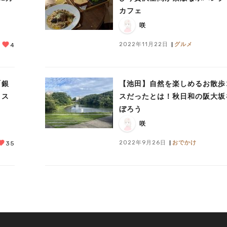
カフェ
咲
2022年11月22日
グルメ
4
「銀
【池田】自然を楽しめるお散歩
コス
スだったとは！秋日和の阪大坂
ぼろう
咲
2022年9月26日
おでかけ
35