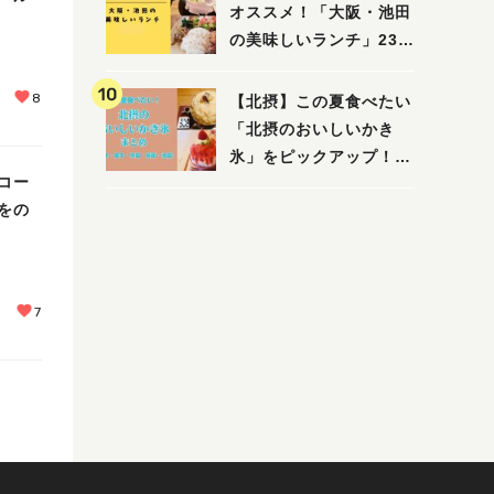
えたい/教えて）
オススメ！「大阪・池田
の美味しいランチ」23
選
8
【北摂】この夏食べたい
「北摂のおいしいかき
氷」をピックアップ！
コー
（茨木・豊中・吹田・箕
をの
面・池田）
7