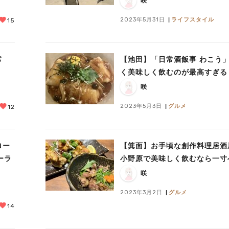
咲
2023年5月31日
ライフスタイル
15
パ
【池田】「日常酒飯事 わこう
く美味しく飲むのが最高すぎる
咲
2023年5月3日
グルメ
12
ロー
【箕面】お手頃な創作料理居酒
ーラ
小野原で美味しく飲むなら一寸
咲
2023年3月2日
グルメ
14