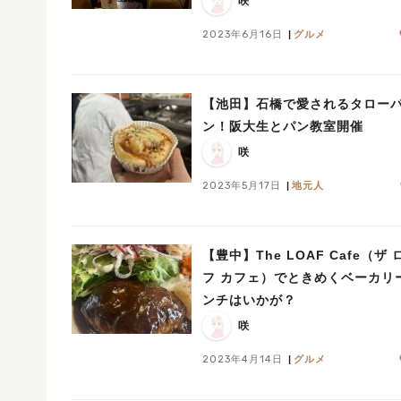
咲
2023年6月16日
グルメ
【池田】石橋で愛されるタロー
ン！阪大生とパン教室開催
咲
2023年5月17日
地元人
【豊中】The LOAF Cafe（ザ 
フ カフェ）でときめくベーカリ
ンチはいかが？
咲
2023年4月14日
グルメ