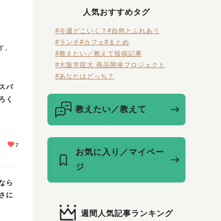
人気おすすめタグ
#今週どこいく？
#自然とふれあう
#ランチ
#カフェ
#まとめ
す。
#教えたい／教えて投稿記事
#大阪学院大 商品開発プロジェクト
#あなたはどっち？
スパ
ろく
教えたい／教えて
7
お気に入り／マイペー
ジ
なら
さに
週間人気記事ランキング