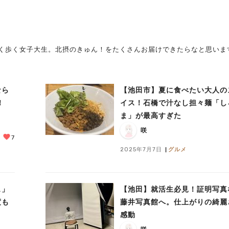
く歩く女子大生。北摂のきゅん！をたくさんお届けできたらなと思いま
なら
【池田市】夏に食べたい大人の
！
イス！石橋で汁なし担々麺「し
ま」が最高すぎた
咲
7
2025年7月7日
グルメ
ェ」
【池田】就活生必見！証明写真
度も
藤井写真館へ。仕上がりの綺麗
感動