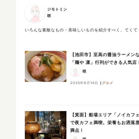
ジモトミン
咲
いろんな素敵なもの・美味しいものを紹介すべく、てくて
【池田市】至高の醤油ラーメン
「麺や 凛」行列ができる人気店
咲
2025年8月16日
グルメ
【箕面】船場エリア「ノイカフ
で夜カフェ満喫。栄養もお洒落
満点！