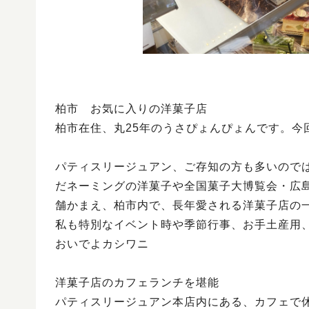
柏市 お気に入りの洋菓子店
柏市在住、丸25年のうさぴょんぴょんです。今
パティスリージュアン、ご存知の方も多いので
だネーミングの洋菓子や全国菓子大博覧会・広
舗かまえ、柏市内で、長年愛される洋菓子店の
私も特別なイベント時や季節行事、お手土産用
おいでよカシワニ
洋菓子店のカフェランチを堪能
パティスリージュアン本店内にある、カフェで