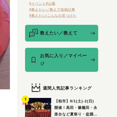
#イベント
#公園
#教えたい／教えて投稿記事
#教えたい/こんなの見つけた
教えたい／教えて
お気に入り／マイペー
ジ
週間人気記事ランキング
【柏市】8/1(土)‐2(日)
開催！高田・篠籠田・永
楽台など夏祭り・盆踊り