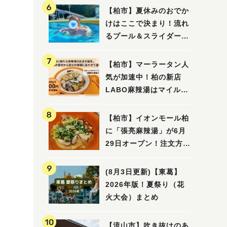
【柏市】夏休みのおでか
けはここで決まり！流れ
るプール＆スライダーに
大興奮♪「船戸市民プー
ル」を親子で満喫してき
【柏市】マーラータン人
ました！
気が加速中！柏の新店
LABO麻辣湯はマイルド
な感じ
【柏市】イオンモール柏
に「張亮麻辣湯」が6月
29日オープン！注文方法
や失敗しないポイントレ
ビュー
(8月3日更新)【東葛】
2026年版！夏祭り（花
火大会）まとめ
【流山市】吹き抜けのあ