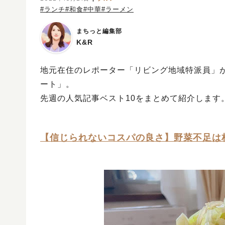
#ランチ
#和食
#中華
#ラーメン
まちっと編集部
K&R
地元在住のレポーター「リビング地域特派員」
ート」。
先週の人気記事ベスト10をまとめて紹介します
【信じられないコスパの良さ】野菜不足は