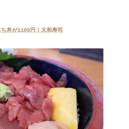
ち丼が1100円！大和寿司