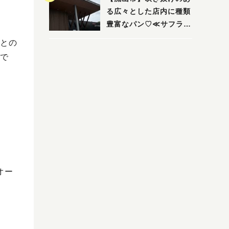
る広々とした店内に種類
豊富なパン♡≪サフラン
丘の上店≫
との
で
オー