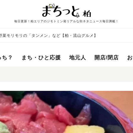
毎日更新！柏エリアのジモトミン発リアルな街ネタニュース毎日満載！
、野菜モリモリの「タンメン」など【柏・流山グルメ】
っち？
まち・ひと応援
地元人
開店/閉店
お