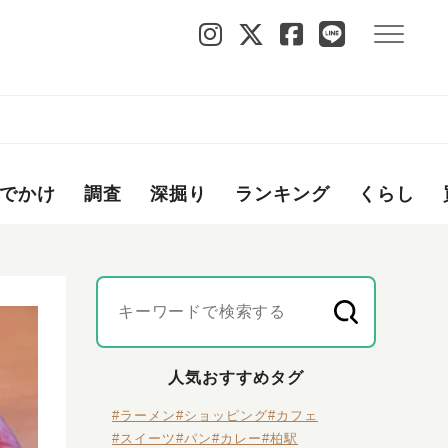
でかけ
調査
深掘り
ランキング
くらし
人気おすすめタグ
#ラーメン
#ショッピング
#カフェ
#スイーツ
#パン
#カレー
#柏駅