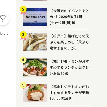
5選
【今週末のイベントまと
め♪】2026年8月1日
1
(土)〜2日(日)編
レポ
【松戸市】揚げたての天
ぷらを楽しめる「天ぷら
定食まきの」が、
7/31（金）オープン
【柏】ジモトミンがおす
すめするランチが美味し
いお店30選
【流山】ジモトミンがお
すすめするランチが美味
しいお店30選