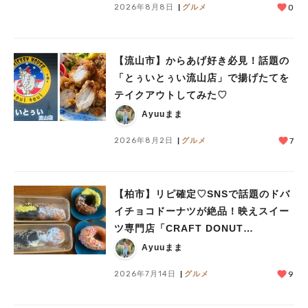
2026年8月8日
グルメ
0
【流山市】からあげ好き必見！話題の
「とぅいとぅい流山店」で揚げたてを
テイクアウトしてみた♡
Ayuuまま
2026年8月2日
グルメ
7
【柏市】リピ確定♡SNSで話題のドバ
イチョコドーナツが絶品！映えスイー
ツ専門店「CRAFT DONUT
WORKS」がオープン
Ayuuまま
2026年7月14日
グルメ
9