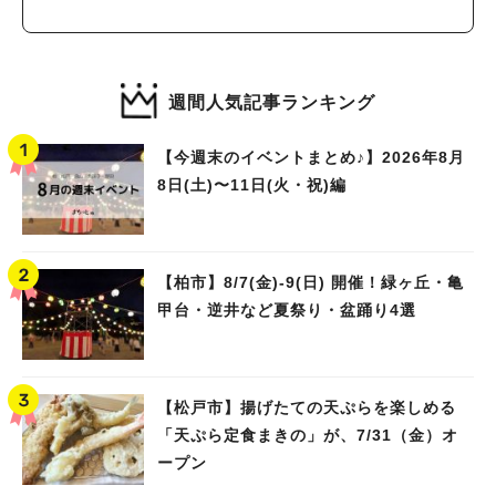
週間人気記事ランキング
【今週末のイベントまとめ♪】2026年8月
8日(土)〜11日(火・祝)編
【柏市】8/7(金)‐9(日) 開催！緑ヶ丘・亀
甲台・逆井など夏祭り・盆踊り4選
【松戸市】揚げたての天ぷらを楽しめる
「天ぷら定食まきの」が、7/31（金）オ
ープン