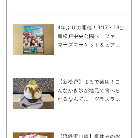
4年ぶりの開催！9/17・18は
新松戸中央公園へ！ファー
マーズマーケット＆ビアフ
ェスタ
【新松戸】まるで芸術！こ
んなかき氷が地元で食べら
れるなんて…「グラスラパ
ン」
人気のキーワード
#ラーメン
#ショッピング
#カフェ
#スイーツ
#パン
#カレー
#柏駅
【流鉄流山線】夏休みのお