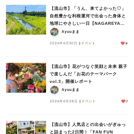
【流山市】「うん、来てよかった♡」
自然豊かな利根運河で出会った身体と
地球にやさしい一日【NAGAREYAMA
Earthing Market®︎】レポート
Ayuuまま
2026年6月30日
イベント
4
【流山市】花がつなぐ笑顔と未来 親子
で楽しんだ「お花のテーマパーク
vol.3」開催レポート
Ayuuまま
2026年6月28日
イベント
7
【流山市】人気店との出会いがぎゅっ
と詰まった2日間！「FAN FUN