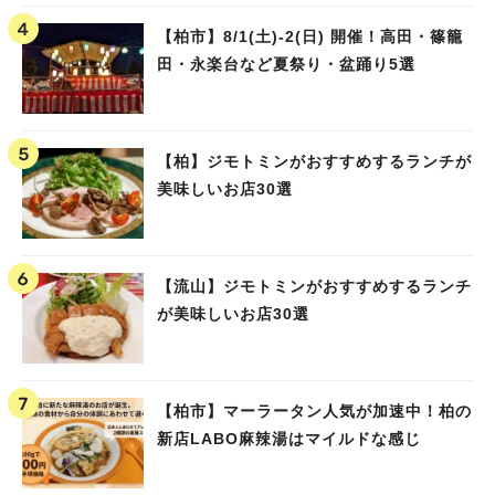
【柏市】8/1(土)‐2(日) 開催！高田・篠籠
田・永楽台など夏祭り・盆踊り5選
【柏】ジモトミンがおすすめするランチが
美味しいお店30選
【流山】ジモトミンがおすすめするランチ
が美味しいお店30選
【柏市】マーラータン人気が加速中！柏の
新店LABO麻辣湯はマイルドな感じ