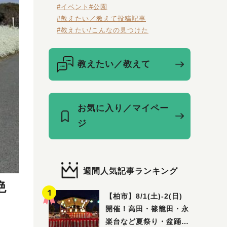
#イベント
#公園
#教えたい／教えて投稿記事
#教えたい/こんなの見つけた
教えたい／教えて
お気に入り／マイペー
ジ
週間人気記事ランキング
絶
【柏市】8/1(土)‐2(日)
開催！高田・篠籠田・永
楽台など夏祭り・盆踊り