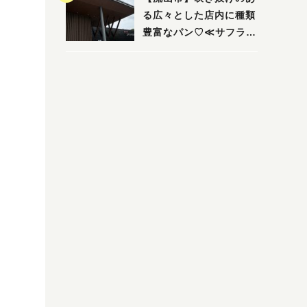
る広々とした店内に種類
豊富なパン♡≪サフラン
丘の上店≫