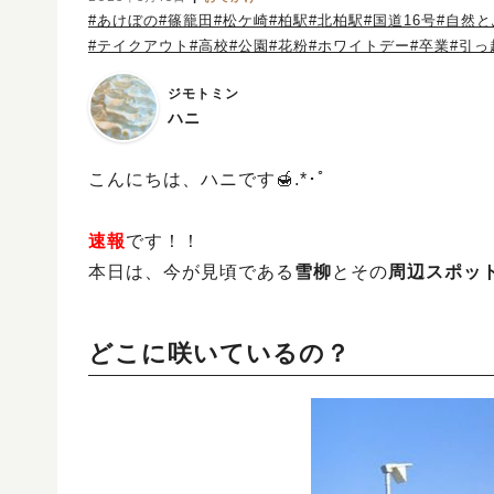
#あけぼの
#篠籠田
#松ケ崎
#柏駅
#北柏駅
#国道16号
#自然
#テイクアウト
#高校
#公園
#花粉
#ホワイトデー
#卒業
#引っ
ジモトミン
ハニ
こんにちは、ハニです🍯.*･ﾟ
速報
です！！
本日は、今が見頃である
雪柳
とその
周辺スポッ
どこに咲いているの？