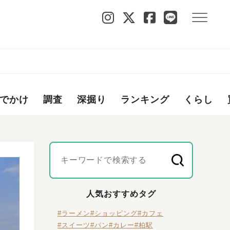
でかけ
調査
深掘り
ランキング
くらし
人気おすすめタグ
#ラーメン
#ショッピング
#カフェ
#スイーツ
#パン
#カレー
#柏駅