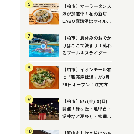
【柏市】マーラータン人
気が加速中！柏の新店
LABO麻辣湯はマイルド
な感じ
【柏市】夏休みのおでか
けはここで決まり！流れ
るプール＆スライダーに
大興奮♪「船戸市民プー
ル」を親子で満喫してき
【柏市】イオンモール柏
ました！
に「張亮麻辣湯」が6月
29日オープン！注文方法
や失敗しないポイントレ
ビュー
【柏市】8/7(金)‐9(日)
開催！緑ヶ丘・亀甲台・
逆井など夏祭り・盆踊り
4選
【流山市】吹き抜けのあ