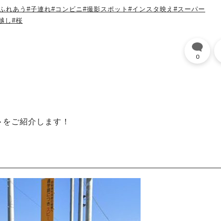
とふれあう
#子連れ
#コンビニ
#撮影スポット
#インスタ映え
#スーパー
越し
#桜
0
ト
をご紹介します！