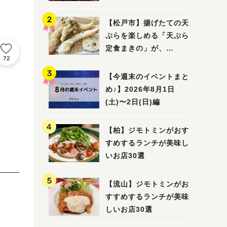
5選
【松戸市】揚げたての天
ぷらを楽しめる「天ぷら
定食まきの」が、
72
7/31（金）オープン
【今週末のイベントまと
め♪】2026年8月1日
(土)〜2日(日)編
【柏】ジモトミンがおす
すめするランチが美味し
いお店30選
【流山】ジモトミンがお
すすめするランチが美味
しいお店30選