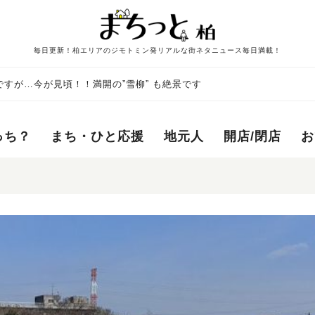
毎日更新！柏エリアのジモトミン発リアルな街ネタニュース毎日満載！
すが…今が見頃！！満開の”雪柳” も絶景です
っち？
まち・ひと応援
地元人
開店/閉店
お