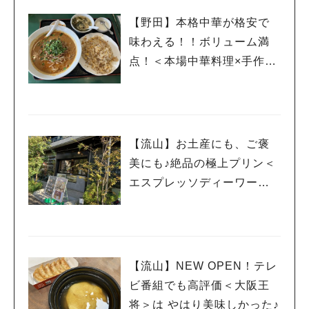
【野田】本格中華が格安で
味わえる！！ボリューム満
点！＜本場中華料理×手作り
点心 百香亭 野田店＞
【流山】お土産にも、ご褒
美にも♪絶品の極上プリン＜
エスプレッソディーワーク
ス流山おおたかの森/DRA7
＞
【流山】NEW OPEN！テレ
ビ番組でも高評価＜大阪王
将＞は やはり美味しかった♪