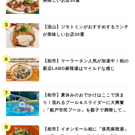
美味しいお店30選
【流山】ジモトミンがおすすめするランチ
が美味しいお店30選
【柏市】マーラータン人気が加速中！柏の
新店LABO麻辣湯はマイルドな感じ
【柏市】夏休みのおでかけはここで決ま
り！流れるプール＆スライダーに大興奮
♪「船戸市民プール」を親子で満喫してき
ました！
【柏市】イオンモール柏に「張亮麻辣湯」