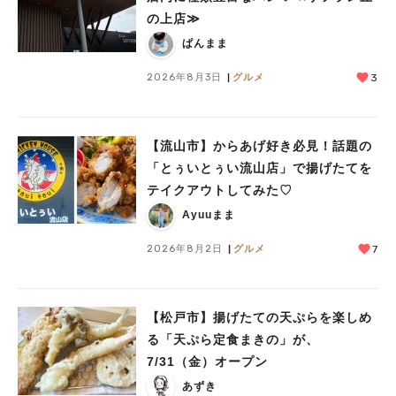
の上店≫
ぱんまま
2026年8月3日
グルメ
3
【流山市】からあげ好き必見！話題の
「とぅいとぅい流山店」で揚げたてを
テイクアウトしてみた♡
Ayuuまま
2026年8月2日
グルメ
7
【松戸市】揚げたての天ぷらを楽しめ
る「天ぷら定食まきの」が、
7/31（金）オープン
あずき