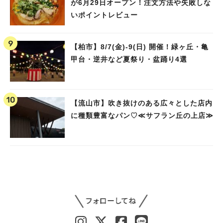
が6月29日オープン！注文方法や失敗しな
いポイントレビュー
【柏市】8/7(金)‐9(日) 開催！緑ヶ丘・亀
甲台・逆井など夏祭り・盆踊り4選
【流山市】吹き抜けのある広々とした店内
に種類豊富なパン♡≪サフラン丘の上店≫