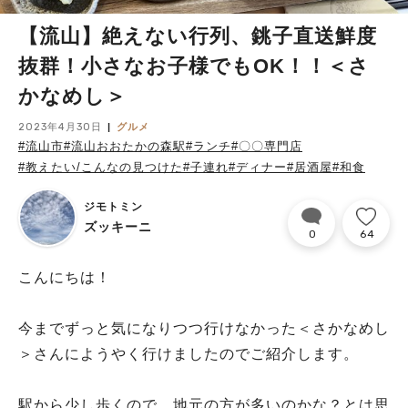
【流山】絶えない行列、銚子直送鮮度
抜群！小さなお子様でもOK！！＜さ
かなめし＞
2023年4月30日
グルメ
#流山市
#流山おおたかの森駅
#ランチ
#〇〇専門店
#教えたい/こんなの見つけた
#子連れ
#ディナー
#居酒屋
#和食
ジモトミン
ズッキーニ
0
64
こんにちは！
今までずっと気になりつつ行けなかった＜さかなめし
＞さんにようやく行けましたのでご紹介します。
駅から少し歩くので、地元の方が多いのかな？とは思