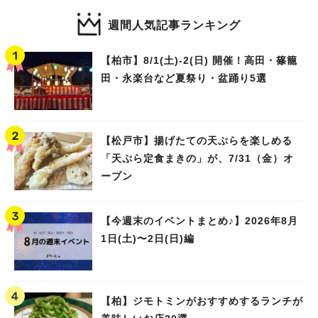
週間人気記事ランキング
【柏市】8/1(土)‐2(日) 開催！高田・篠籠
田・永楽台など夏祭り・盆踊り5選
【松戸市】揚げたての天ぷらを楽しめる
「天ぷら定食まきの」が、7/31（金）オ
ープン
【今週末のイベントまとめ♪】2026年8月
1日(土)〜2日(日)編
【柏】ジモトミンがおすすめするランチが