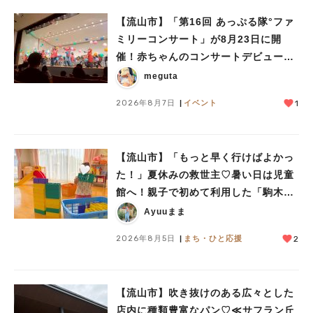
【流山市】「第16回 あっぷる隊°ファ
ミリーコンサート」が8月23日に開
催！赤ちゃんのコンサートデビューに
人気のキーワード
も♪
meguta
#ラーメン
#ショッピング
#カフェ
#スイーツ
#パン
#カレー
#柏駅
#イベント
#公園
#教えたい／教えて投稿記事
2026年8月7日
イベント
1
#教えたい/こんなの見つけた
【流山市】「もっと早く行けばよかっ
た！」夏休みの救世主♡暑い日は児童
館へ！親子で初めて利用した「駒木台
児童館」レポート
Ayuuまま
2026年8月5日
まち・ひと応援
2
【流山市】吹き抜けのある広々とした
店内に種類豊富なパン♡≪サフラン丘