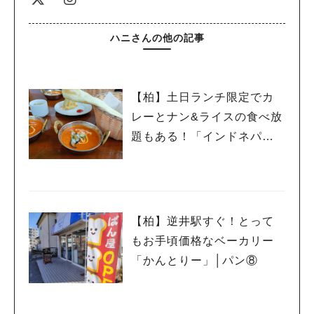
ハニさんの他の記事
【柏】土日ランチ限定でカ
レーとナン&ライスの食べ放
題もある！「インドネパー
ルレストラン lotus 花野井
店」│カレー⑧
【柏】逆井駅すぐ！とって
もお手頃価格なベーカリー
「かんとりー」│パン⑧