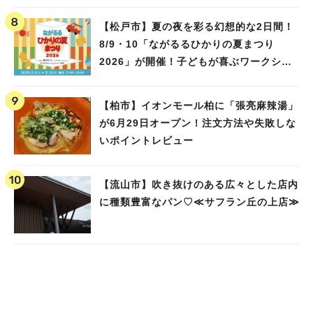
【松戸市】夏の夜を彩る幻想的な2日間！
8/9・10「ながるるひかりの夏まつり
2026」が開催！子どもが喜ぶワークショ
ップや限定ヒーローショーも
【柏市】イオンモール柏に「張亮麻辣湯」
が6月29日オープン！注文方法や失敗しな
いポイントレビュー
【流山市】吹き抜けのある広々とした店内
に種類豊富なパン♡≪サフラン丘の上店≫