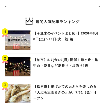
週間人気記事ランキング
【今週末のイベントまとめ♪】2026年8月
8日(土)〜11日(火・祝)編
【柏市】8/7(金)‐9(日) 開催！緑ヶ丘・亀
甲台・逆井など夏祭り・盆踊り4選
【松戸市】揚げたての天ぷらを楽しめる
「天ぷら定食まきの」が、7/31（金）オ
ープン