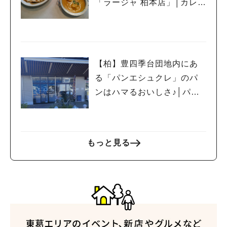
「ラージャ 柏本店」│カレー
⑦
【柏】豊四季台団地内にあ
る「パンエシュクレ」のパ
ンはハマるおいしさ♪│パン
⑤
もっと見る