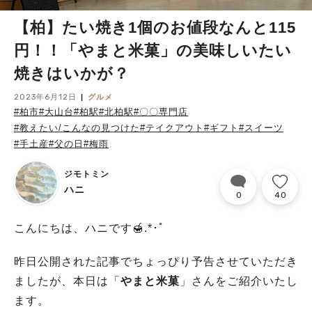
【柏】たい焼き1個のお値段なんと115
円！！「やまと米菓」の美味しいたい
焼きはいかが？
2023年6月12日
グルメ
#柏市
#大山台
#柏駅
#北柏駅
#〇〇専門店
#教えたい/こんなの見つけた
#テイクアウト
#ギフト
#スイーツ
#手土産
#父の日
#梅雨
ジモトミン
ハニ
0
40
こんにちは、ハニです🍯.*･ﾟ
昨日公開された記事でちょっぴり予告させていただき
ましたが、本日は「
やまと米菓
」さんをご紹介いたし
ます。