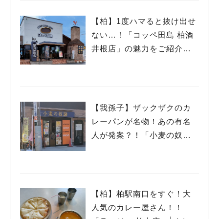
【柏】1度ハマると抜け出せ
ない…！「コッペ田島 柏酒
井根店」の魅力をご紹介し
ます│パン⑦
人気のキーワード
#ラーメン
#ショッピング
#カフェ
#スイーツ
#パン
#カレー
#柏駅
#イベント
#公園
#教えたい／教えて投稿記事
#教えたい/こんなの見つけた
【我孫子】ザックザクのカ
レーパンが名物！あの有名
人が発案？！「小麦の奴隷
我孫子店」│パン⑥
【柏】柏駅南口をすぐ！大
人気のカレー屋さん！！