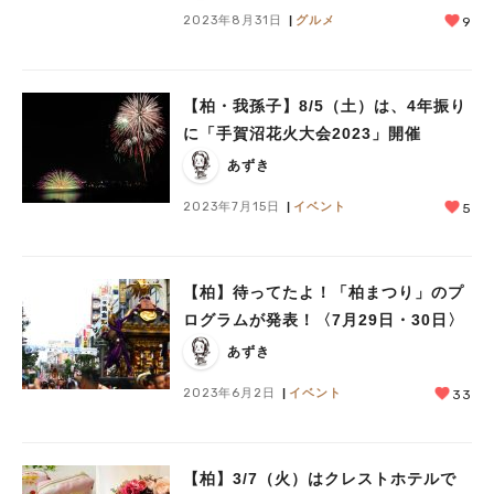
2023年8月31日
グルメ
9
【柏・我孫子】8/5（土）は、4年振り
に「手賀沼花火大会2023」開催
あずき
2023年7月15日
イベント
5
【柏】待ってたよ！「柏まつり」のプ
ログラムが発表！〈7月29日・30日〉
あずき
2023年6月2日
イベント
33
【柏】3/7（火）はクレストホテルで