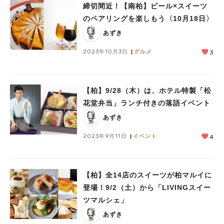
締切間近！【南柏】ビール×スイーツ
のペアリングを楽しもう〈10月18日〉
あずき
2023年10月3日
グルメ
3
【柏】9/28（木）は、ホテル特製「松
花堂弁当」ランチ付きの落語イベント
あずき
2023年9月11日
イベント
4
【柏】全14店のスイーツが柏マルイに
登場！9/2（土）から「LIVINGスイー
ツマルシェ」
あずき