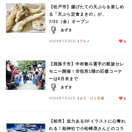
【松戸市】揚げたての天ぷらを楽しめ
る「天ぷら定食まきの」が、
7/31（金）オープン
あずき
2026年7月30日
グルメ
4
【我孫子市】中村敬斗選手の凱旋セレ
モニー開催！市役所1階の応援コーナ
ーは8月末まで
あずき
2026年7月22日
まち・ひと応援
3
【柏市】迫力あるSFイラストに心奪わ
れる！柏神社で小松崎茂さんとのコラ