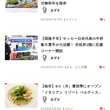
ボ御朱印を頒布
あずき
2026年7月13日
イベント
1
【我孫子市】サッカー日本代表の中村
敬斗選手が大活躍！ 市役所1階に応援
コーナー開設
あずき
2026年6月24日
まち・ひと応援
9
【柏市】6/1（月）豊四季にオープン
「イタリアン リゾート ペルティカ」
あずき
2026年6月9日
グルメ
7