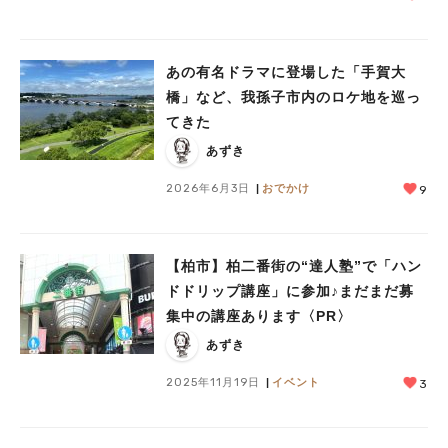
あの有名ドラマに登場した「手賀大
橋」など、我孫子市内のロケ地を巡っ
てきた
あずき
2026年6月3日
おでかけ
9
【柏市】柏二番街の“達人塾”で「ハン
ドドリップ講座」に参加♪まだまだ募
集中の講座あります〈PR〉
あずき
2025年11月19日
イベント
3