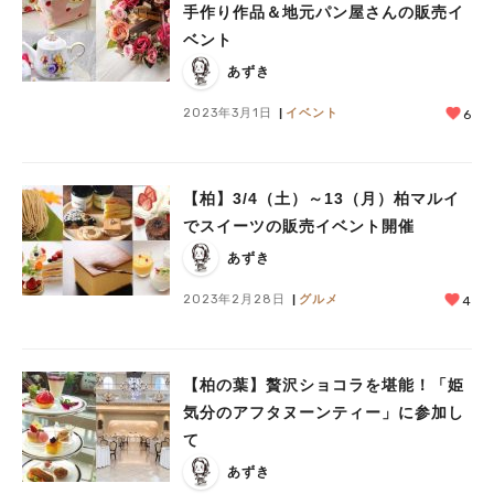
手作り作品＆地元パン屋さんの販売イ
ベント
あずき
2023年3月1日
イベント
6
【柏】3/4（土）～13（月）柏マルイ
でスイーツの販売イベント開催
あずき
2023年2月28日
グルメ
4
【柏の葉】贅沢ショコラを堪能！「姫
気分のアフタヌーンティー」に参加し
て
あずき