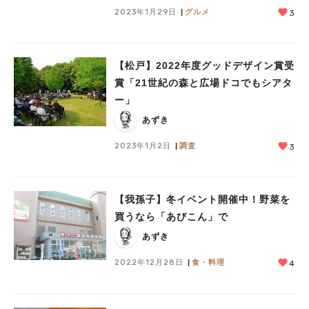
2023年1月29日
グルメ
3
【松戸】2022年度グッドデザイン賞受
賞「21世紀の森と広場ドコでもシアタ
人気のキーワード
ー」
#ラーメン
#ショッピング
#カフェ
#スイーツ
#パン
#カレー
#柏駅
あずき
#イベント
#公園
#教えたい／教えて投稿記事
#教えたい/こんなの見つけた
2023年1月2日
調査
3
【我孫子】冬イベント開催中！野菜を
買うなら「あびこん」で
あずき
2022年12月28日
食・料理
4