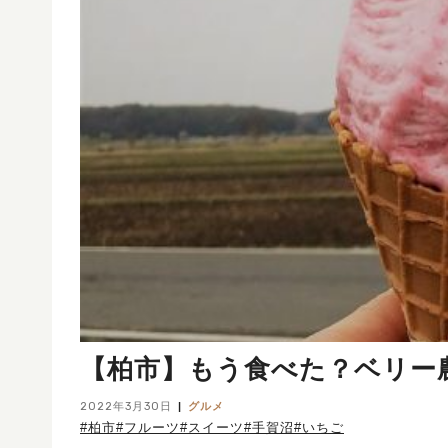
【柏市】もう食べた？ベリー
2022年3月30日
グルメ
#柏市
#フルーツ
#スイーツ
#手賀沼
#いちご