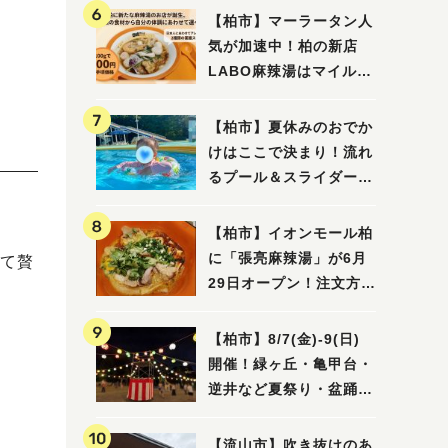
【柏市】マーラータン人
気が加速中！柏の新店
LABO麻辣湯はマイルド
な感じ
【柏市】夏休みのおでか
けはここで決まり！流れ
るプール＆スライダーに
大興奮♪「船戸市民プー
ル」を親子で満喫してき
【柏市】イオンモール柏
ました！
に「張亮麻辣湯」が6月
て贅
29日オープン！注文方法
や失敗しないポイントレ
ビュー
【柏市】8/7(金)‐9(日)
開催！緑ヶ丘・亀甲台・
逆井など夏祭り・盆踊り
4選
【流山市】吹き抜けのあ