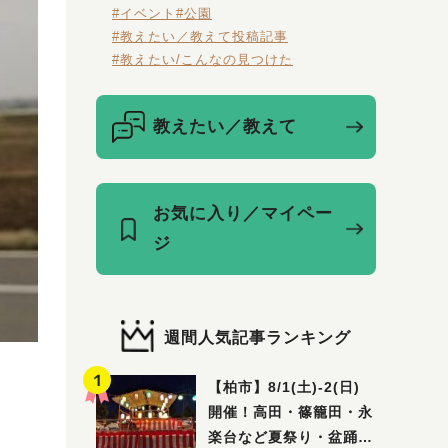
#イベント
#公園
#教えたい／教えて投稿記事
#教えたい/こんなの見つけた
教えたい／教えて
お気に入り／マイペー
ジ
週間人気記事ランキング
【柏市】8/1(土)‐2(日)
開催！高田・篠籠田・永
楽台など夏祭り・盆踊り