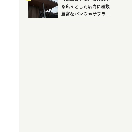
る広々とした店内に種類
豊富なパン♡≪サフラン
丘の上店≫