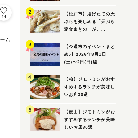
5選
【松戸市】揚げたての天
14
ぷらを楽しめる「天ぷら
定食まきの」が、
7/31（金）オープン
ーム
【今週末のイベントまと
め♪】2026年8月1日
(土)〜2日(日)編
【柏】ジモトミンがおす
すめするランチが美味し
いお店30選
【流山】ジモトミンがお
すすめするランチが美味
しいお店30選