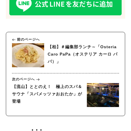
人気のキーワード
前のページへ
#ラーメン
#ショッピング
#カフェ
#スイーツ
#パン
#カレー
#柏駅
【柏】＃編集部ランチ～「Osteria
#イベント
#公園
#教えたい／教えて投稿記事
Caro PaPa（オステリア カーロ パ
#教えたい/こんなの見つけた
パ）」
次のページへ
【流山】ととのえ！ 極上のスパ＆
サウナ「スパメッツァおおたか」が
登場