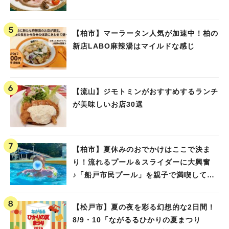
【柏市】マーラータン人気が加速中！柏の
新店LABO麻辣湯はマイルドな感じ
【流山】ジモトミンがおすすめするランチ
が美味しいお店30選
【柏市】夏休みのおでかけはここで決ま
り！流れるプール＆スライダーに大興奮
♪「船戸市民プール」を親子で満喫してき
ました！
【松戸市】夏の夜を彩る幻想的な2日間！
8/9・10「ながるるひかりの夏まつり