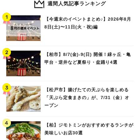
週間人気記事ランキング
【今週末のイベントまとめ♪】2026年8月
8日(土)〜11日(火・祝)編
【柏市】8/7(金)‐9(日) 開催！緑ヶ丘・亀
甲台・逆井など夏祭り・盆踊り4選
【松戸市】揚げたての天ぷらを楽しめる
「天ぷら定食まきの」が、7/31（金）オ
ープン
【柏】ジモトミンがおすすめするランチが
美味しいお店30選