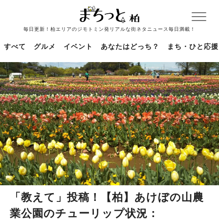
毎日更新！柏エリアのジモトミン発リアルな街ネタニュース毎日満載！
すべて
グルメ
イベント
あなたはどっち？
まち・ひと応援
「教えて」投稿！【柏】あけぼの山農
業公園のチューリップ状況：