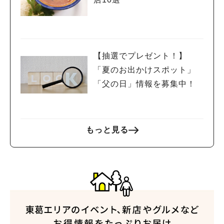
【抽選でプレゼント！】
「夏のお出かけスポット」
「父の日」情報を募集中！
もっと見る
人気のキーワード
#ラーメン
#ショッピング
#カフェ
#スイーツ
#パン
#カレー
#柏駅
#イベント
#公園
#教えたい／教えて投稿記事
#教えたい/こんなの見つけた