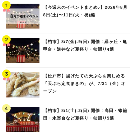
【今週末のイベントまとめ♪】2026年8月
8日(土)〜11日(火・祝)編
【柏市】8/7(金)‐9(日) 開催！緑ヶ丘・亀
甲台・逆井など夏祭り・盆踊り4選
【松戸市】揚げたての天ぷらを楽しめる
「天ぷら定食まきの」が、7/31（金）オ
ープン
【柏市】8/1(土)‐2(日) 開催！高田・篠籠
田・永楽台など夏祭り・盆踊り5選