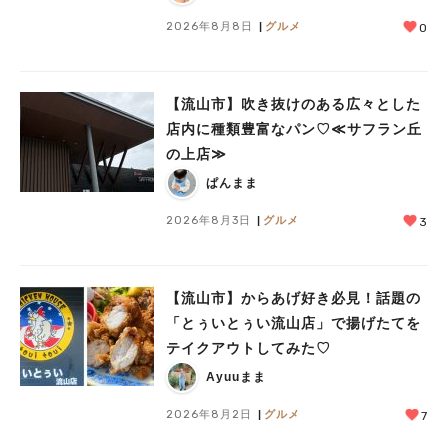
2026年8月8日
グルメ
0
【流山市】吹き抜けのある広々とした
店内に種類豊富なパン♡≪サフラン丘
の上店≫
ぱんまま
2026年8月3日
グルメ
3
【流山市】からあげ好き必見！話題の
「とぅいとぅい流山店」で揚げたてを
テイクアウトしてみた♡
Ayuuまま
2026年8月2日
グルメ
7