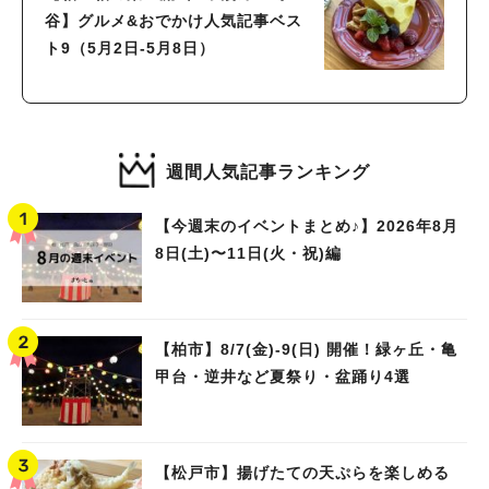
谷】グルメ&おでかけ人気記事ベス
ト9（5月2日-5月8日）
週間人気記事ランキング
【今週末のイベントまとめ♪】2026年8月
8日(土)〜11日(火・祝)編
【柏市】8/7(金)‐9(日) 開催！緑ヶ丘・亀
甲台・逆井など夏祭り・盆踊り4選
【松戸市】揚げたての天ぷらを楽しめる