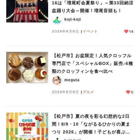
16は「増尾町会夏祭り」～第33回納涼
盆踊り大会～開催！増尾音頭も！
koji-koji
2026年8月8日
イベント
14
【松戸市】お盆限定！人気クロッフル
専門店で「スペシャルBOX」販売♪6種
類のクロッフィンを食べ比べ
meguta
2026年8月8日
グルメ
0
【松戸市】夏の夜を彩る幻想的な2日
間！8/9・10「ながるるひかりの夏ま
つり 2026」が開催！子どもが喜ぶワ
ークショップや限定ヒーローショーも