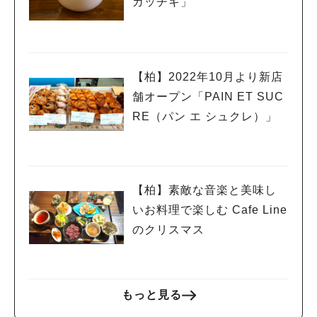
ガッチキ」
【柏】2022年10月より新店
舗オープン「PAIN ET SUC
RE（パン エ シュクレ）」
【柏】素敵な音楽と美味し
いお料理で楽しむ Cafe Line
のクリスマス
人気のキーワード
もっと見る
#ラーメン
#ショッピング
#カフェ
#スイーツ
#パン
#カレー
#柏駅