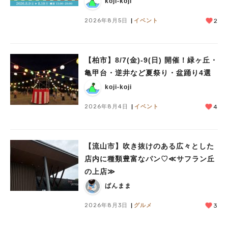
koji-koji
2026年8月5日
イベント
2
【柏市】8/7(金)‐9(日) 開催！緑ヶ丘・
亀甲台・逆井など夏祭り・盆踊り4選
koji-koji
2026年8月4日
イベント
4
【流山市】吹き抜けのある広々とした
店内に種類豊富なパン♡≪サフラン丘
の上店≫
ぱんまま
2026年8月3日
グルメ
3