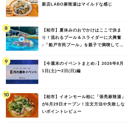
新店LABO麻辣湯はマイルドな感じ
【柏市】夏休みのおでかけはここで決ま
り！流れるプール＆スライダーに大興奮
♪「船戸市民プール」を親子で満喫してき
ました！
【今週末のイベントまとめ♪】2026年8月
1日(土)〜2日(日)編
【柏市】イオンモール柏に「張亮麻辣湯」
が6月29日オープン！注文方法や失敗しな
いポイントレビュー