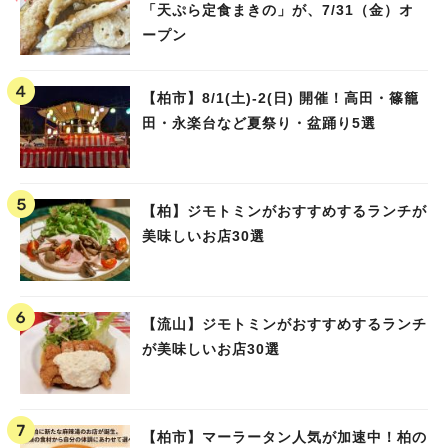
「天ぷら定食まきの」が、7/31（金）オ
ープン
【柏市】8/1(土)‐2(日) 開催！高田・篠籠
田・永楽台など夏祭り・盆踊り5選
【柏】ジモトミンがおすすめするランチが
美味しいお店30選
【流山】ジモトミンがおすすめするランチ
が美味しいお店30選
【柏市】マーラータン人気が加速中！柏の