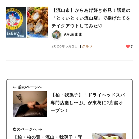
【流山市】からあげ好き必見！話題の
「とぅいとぅい流山店」で揚げたてを
テイクアウトしてみた♡
Ayuuまま
2026年8月2日
グルメ
7
前のページへ
【柏・我孫子】「ドライヘッドスパ
専門店癒し〜ぷ」が東葛に2店舗オ
ープン！
次のページへ
【柏・柏の葉・流山・我孫子・守