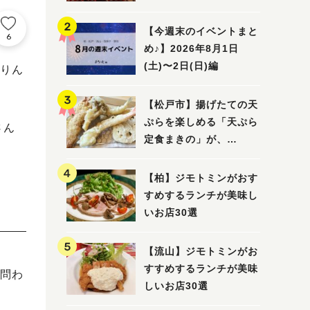
5選
【今週末のイベントまと
6
め♪】2026年8月1日
(土)〜2日(日)編
りん
【松戸市】揚げたての天
ぷらを楽しめる「天ぷら
さん
定食まきの」が、
7/31（金）オープン
【柏】ジモトミンがおす
すめするランチが美味し
いお店30選
【流山】ジモトミンがお
すすめするランチが美味
問わ
しいお店30選