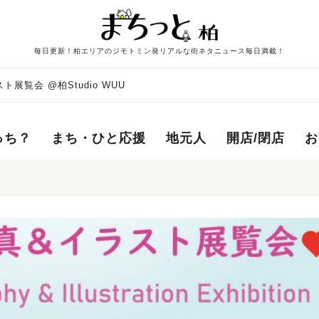
毎日更新！柏エリアのジモトミン発リアルな街ネタニュース毎日満載！
覧会 @柏Studio WUU
っち？
まち・ひと応援
地元人
開店/閉店
お