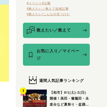
#イベント
#公園
#教えたい／教えて投稿記事
#教えたい/こんなの見つけた
教えたい／教えて
お気に入り／マイペー
ジ
週間人気記事ランキング
【柏市】8/1(土)‐2(日)
開催！高田・篠籠田・永
楽台など夏祭り・盆踊り