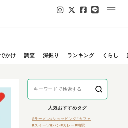
でかけ
調査
深掘り
ランキング
くらし
人気おすすめタグ
#ラーメン
#ショッピング
#カフェ
#スイーツ
#パン
#カレー
#柏駅