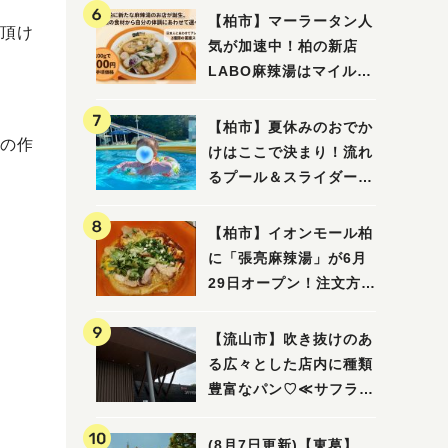
【柏市】マーラータン人
頂け
気が加速中！柏の新店
LABO麻辣湯はマイルド
な感じ
【柏市】夏休みのおでか
の作
けはここで決まり！流れ
るプール＆スライダーに
大興奮♪「船戸市民プー
ル」を親子で満喫してき
【柏市】イオンモール柏
ました！
に「張亮麻辣湯」が6月
29日オープン！注文方法
や失敗しないポイントレ
ビュー
【流山市】吹き抜けのあ
る広々とした店内に種類
豊富なパン♡≪サフラン
丘の上店≫
(8月7日更新)【東葛】