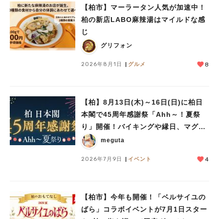
#教えたい/こんなの見つけた
【柏市】マーラータン人気が加速中！
柏の新店LABO麻辣湯はマイルドな感
じ
グリフォン
2026年8月1日
グルメ
8
【柏】8月13日(木)～16日(日)に柏日
本閣で45周年感謝祭「Ahh～！夏祭
り」開催！バイキングや縁日、マグロ
の解体ショーも♪
meguta
2026年7月9日
イベント
4
【柏市】今年も開催！「ベルサイユの
ばら」コラボイベントが7月1日スター