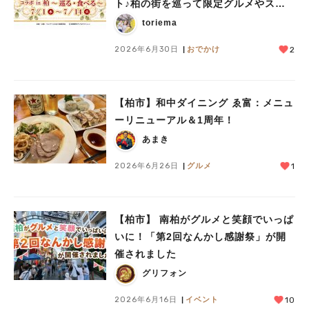
ト♪柏の街を巡って限定グルメやスイ
ーツを楽しもう
toriema
2026年6月30日
おでかけ
2
【柏市】和中ダイニング ゑ富：メニュ
ーリニューアル＆1周年！
あまき
2026年6月26日
グルメ
1
【柏市】 南柏がグルメと笑顔でいっぱ
いに！「第2回なんかし感謝祭」が開
催されました
グリフォン
2026年6月16日
イベント
10