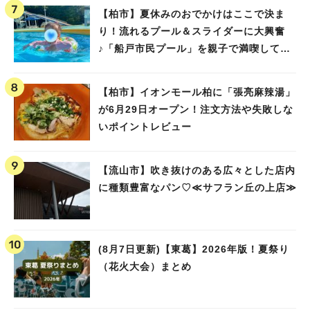
【柏市】夏休みのおでかけはここで決ま
り！流れるプール＆スライダーに大興奮
♪「船戸市民プール」を親子で満喫してき
ました！
【柏市】イオンモール柏に「張亮麻辣湯」
が6月29日オープン！注文方法や失敗しな
いポイントレビュー
【流山市】吹き抜けのある広々とした店内
に種類豊富なパン♡≪サフラン丘の上店≫
(8月7日更新)【東葛】2026年版！夏祭り
（花火大会）まとめ