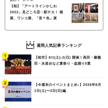
【柏】「アートラインかしわ
2022」見どころ②：駅チカ！ 猫
展、ワンコ展、「音＊色」展
週間人気記事ランキング
【柏市】8/1(土)‐2(日) 開催！高田・篠籠
田・永楽台など夏祭り・盆踊り5選
【今週末のイベントまとめ♪】2026年8月
1日(土)〜2日(日)編