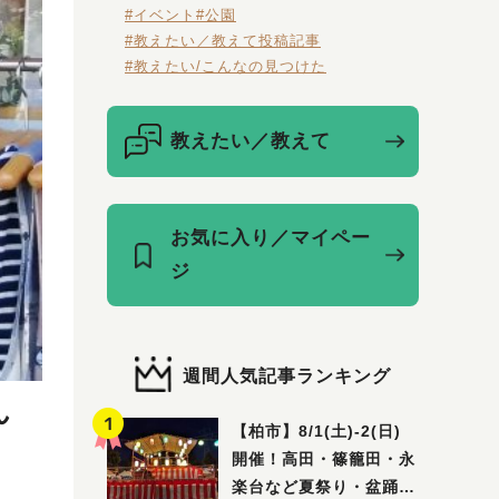
#イベント
#公園
#教えたい／教えて投稿記事
#教えたい/こんなの見つけた
教えたい／教えて
お気に入り／マイペー
ジ
週間人気記事ランキング
ん
【柏市】8/1(土)‐2(日)
開催！高田・篠籠田・永
楽台など夏祭り・盆踊り