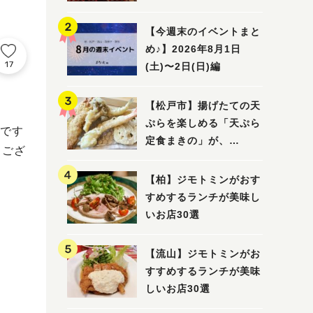
5選
【今週末のイベントまと
め♪】2026年8月1日
17
(土)〜2日(日)編
【松戸市】揚げたての天
ぷらを楽しめる「天ぷら
です
定食まきの」が、
うござ
7/31（金）オープン
【柏】ジモトミンがおす
すめするランチが美味し
いお店30選
【流山】ジモトミンがお
すすめするランチが美味
しいお店30選