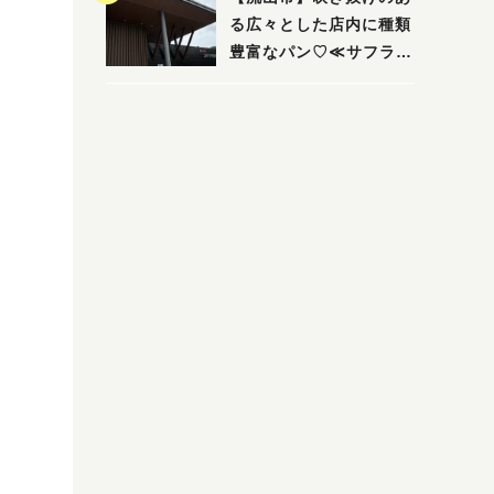
る広々とした店内に種類
豊富なパン♡≪サフラン
丘の上店≫