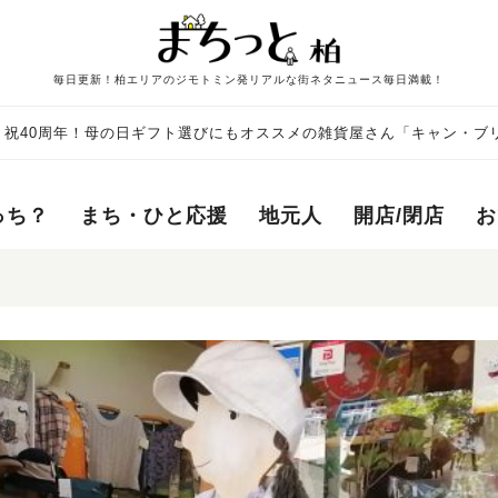
毎日更新！柏エリアのジモトミン発リアルな街ネタニュース毎日満載！
】祝40周年！母の日ギフト選びにもオススメの雑貨屋さん「キャン・ブ
っち？
まち・ひと応援
地元人
開店/閉店
お