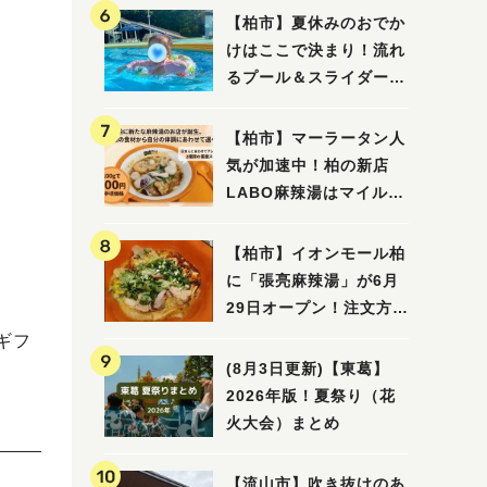
【柏市】夏休みのおでか
けはここで決まり！流れ
るプール＆スライダーに
大興奮♪「船戸市民プー
ル」を親子で満喫してき
【柏市】マーラータン人
ました！
気が加速中！柏の新店
LABO麻辣湯はマイルド
な感じ
【柏市】イオンモール柏
に「張亮麻辣湯」が6月
29日オープン！注文方法
や失敗しないポイントレ
ギフ
ビュー
(8月3日更新)【東葛】
2026年版！夏祭り（花
火大会）まとめ
【流山市】吹き抜けのあ