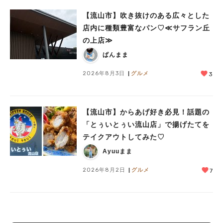
【流山市】吹き抜けのある広々とした
店内に種類豊富なパン♡≪サフラン丘
の上店≫
ぱんまま
2026年8月3日
グルメ
3
【流山市】からあげ好き必見！話題の
「とぅいとぅい流山店」で揚げたてを
テイクアウトしてみた♡
Ayuuまま
2026年8月2日
グルメ
7