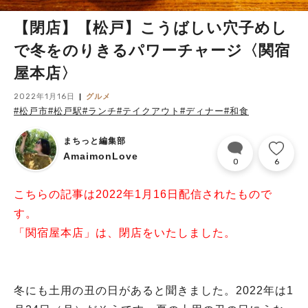
【閉店】【松戸】こうばしい穴子めし
で冬をのりきるパワーチャージ〈関宿
屋本店〉
2022年1月16日
グルメ
#松戸市
#松戸駅
#ランチ
#テイクアウト
#ディナー
#和食
まちっと編集部
AmaimonLove
0
6
こちらの記事は2022年1月16日配信されたもので
す。
「関宿屋本店」は、閉店をいたしました。
冬にも土用の丑の日があると聞きました。2022年は1