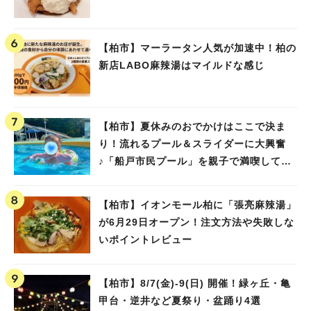
【柏市】マーラータン人気が加速中！柏の
新店LABO麻辣湯はマイルドな感じ
【柏市】夏休みのおでかけはここで決ま
り！流れるプール＆スライダーに大興奮
♪「船戸市民プール」を親子で満喫してき
ました！
【柏市】イオンモール柏に「張亮麻辣湯」
が6月29日オープン！注文方法や失敗しな
いポイントレビュー
【柏市】8/7(金)‐9(日) 開催！緑ヶ丘・亀
甲台・逆井など夏祭り・盆踊り4選