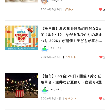
meguta
#ラーメン
#ショッピング
#カフェ
#スイーツ
#パン
#カレー
#柏駅
2026年8月8日
グルメ
0
#イベント
#公園
#教えたい／教えて投稿記事
#教えたい/こんなの見つけた
【松戸市】夏の夜を彩る幻想的な2日
間！8/9・10「ながるるひかりの夏ま
つり 2026」が開催！子どもが喜ぶワ
ークショップや限定ヒーローショーも
koji-koji
2026年8月5日
イベント
2
【柏市】8/7(金)‐9(日) 開催！緑ヶ丘・
亀甲台・逆井など夏祭り・盆踊り4選
koji-koji
2026年8月4日
イベント
4