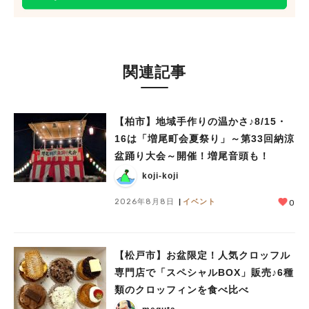
関連記事
【柏市】地域手作りの温かさ♪8/15・
16は「増尾町会夏祭り」～第33回納涼
盆踊り大会～開催！増尾音頭も！
koji-koji
2026年8月8日
イベント
0
【松戸市】お盆限定！人気クロッフル
専門店で「スペシャルBOX」販売♪6種
類のクロッフィンを食べ比べ
人気のキーワード