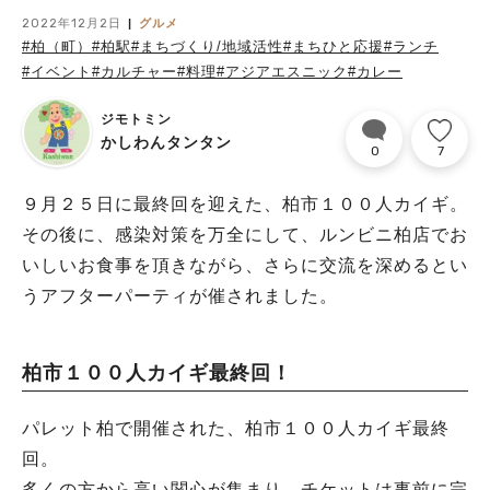
2022年12月2日
グルメ
#柏（町）
#柏駅
#まちづくり/地域活性
#まちひと応援
#ランチ
#イベント
#カルチャー
#料理
#アジアエスニック
#カレー
ジモトミン
かしわんタンタン
0
7
９月２５日に最終回を迎えた、柏市１００人カイギ。
その後に、感染対策を万全にして、ルンビニ柏店でお
いしいお食事を頂きながら、さらに交流を深めるとい
うアフターパーティが催されました。
柏市１００人カイギ最終回！
パレット柏で開催された、柏市１００人カイギ最終
回。
多くの方から高い関心が集まり、チケットは事前に完