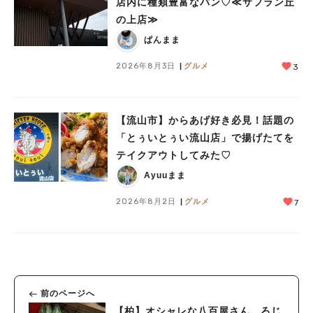
店内に種類豊富なパン♡≪サフラン丘
の上店≫
ぱんまま
2026年8月3日
グルメ
3
【流山市】からあげ好き必見！話題の
「とぅいとぅい流山店」で揚げたてを
テイクアウトしてみた♡
Ayuuまま
2026年8月2日
グルメ
7
前のページへ
【柏】オシャレな八百屋さん ろじ