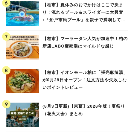
【柏市】夏休みのおでかけはここで決ま
り！流れるプール＆スライダーに大興奮
♪「船戸市民プール」を親子で満喫してき
ました！
【柏市】マーラータン人気が加速中！柏の
新店LABO麻辣湯はマイルドな感じ
【柏市】イオンモール柏に「張亮麻辣湯」
が6月29日オープン！注文方法や失敗しな
いポイントレビュー
(8月3日更新)【東葛】2026年版！夏祭り
（花火大会）まとめ