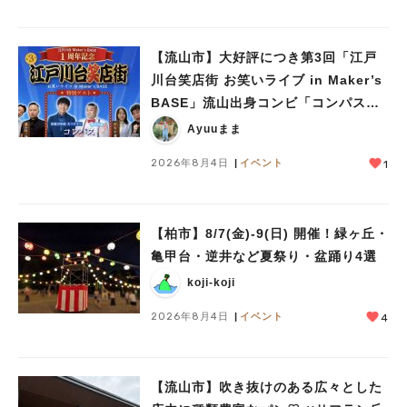
#イベント
#公園
#教えたい／教えて投稿記事
#教えたい/こんなの見つけた
【流山市】大好評につき第3回「江戸
川台笑店街 お笑いライブ in Maker’s
BASE」流山出身コンビ「コンパス」
も登場！8/23（日）
Ayuuまま
2026年8月4日
イベント
1
【柏市】8/7(金)‐9(日) 開催！緑ヶ丘・
亀甲台・逆井など夏祭り・盆踊り4選
koji-koji
2026年8月4日
イベント
4
【流山市】吹き抜けのある広々とした