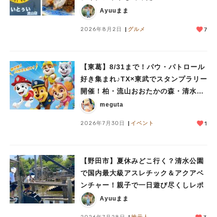
Ayuuまま
2026年8月2日
グルメ
7
【東葛】8/31まで！パウ・パトロール
好き集まれ♪TX×東武でスタンプラリー
開催！柏・流山おおたかの森・清水公
園など10駅を巡ろう
meguta
2026年7月30日
イベント
1
【野田市】夏休みどこ行く？清水公園
で国内最大級アスレチック＆アクアベ
ンチャー！親子で一日遊び尽くしレポ
Ayuuまま
2026年7月28日
地元人