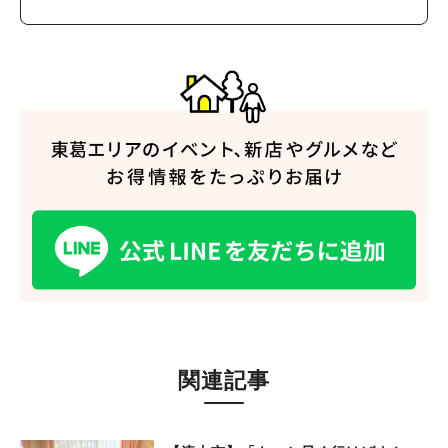
関連記事
人気のキーワード
#ラーメン
#ショッピング
#カフェ
#スイーツ
#パン
#カレー
#柏駅
#イベント
#公園
#教えたい／教えて投稿記事