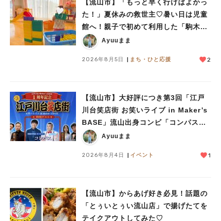
【流山市】「もっと早く行けばよかっ
#教えたい/こんなの見つけた
た！」夏休みの救世主♡暑い日は児童
館へ！親子で初めて利用した「駒木台
児童館」レポート
Ayuuまま
2026年8月5日
まち・ひと応援
2
【流山市】大好評につき第3回「江戸
川台笑店街 お笑いライブ in Maker’s
BASE」流山出身コンビ「コンパス」
も登場！8/23（日）
Ayuuまま
2026年8月4日
イベント
1
【流山市】からあげ好き必見！話題の
「とぅいとぅい流山店」で揚げたてを
テイクアウトしてみた♡