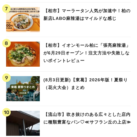
【柏市】マーラータン人気が加速中！柏の
新店LABO麻辣湯はマイルドな感じ
【柏市】イオンモール柏に「張亮麻辣湯」
が6月29日オープン！注文方法や失敗しな
いポイントレビュー
(8月3日更新)【東葛】2026年版！夏祭り
（花火大会）まとめ
【流山市】吹き抜けのある広々とした店内
に種類豊富なパン♡≪サフラン丘の上店≫