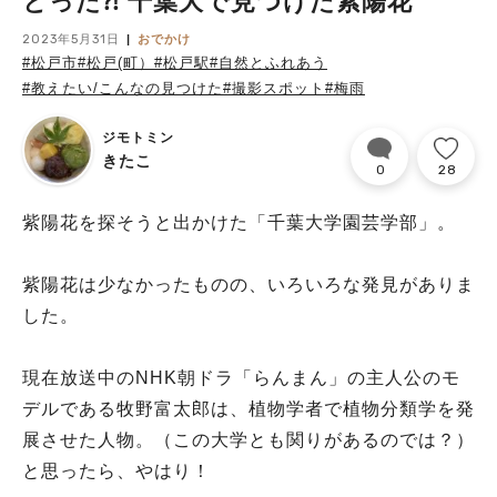
とった⁈ 千葉大で見つけた紫陽花
2023年5月31日
おでかけ
#松戸市
#松戸(町）
#松戸駅
#自然とふれあう
#教えたい/こんなの見つけた
#撮影スポット
#梅雨
ジモトミン
きたこ
0
28
紫陽花を探そうと出かけた「千葉大学園芸学部」。
紫陽花は少なかったものの、いろいろな発見がありま
した。
現在放送中のNHK朝ドラ「らんまん」の主人公のモ
デルである牧野富太郎は、植物学者で植物分類学を発
展させた人物。（この大学とも関りがあるのでは？）
と思ったら、やはり！