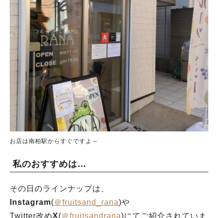
お店は南柏駅からすぐですよ～
私のおすすめは…
その日のラインナップは、
Instagram
(
＠fruitsand_rana
)や
Twitter改め
X
(
＠fruitsandrana
)にてご紹介されていま