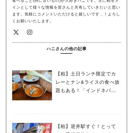
食べること(特に甘いもの)が大好きハニです。主に柏をメ
インとして様々な情報を皆さんと共有していきたいと思い
ます。気軽にコメントいただけると嬉しいです…！よろし
くお願いいたします。
ハニさんの他の記事
【柏】土日ランチ限定でカ
レーとナン&ライスの食べ放
題もある！「インドネパー
ルレストラン lotus 花野井
店」│カレー⑧
【柏】逆井駅すぐ！とって