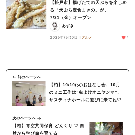
【松戸市】揚げたての天ぷらを楽しめ
る「天ぷら定食まきの」が、
7/31（金）オープン
あずき
2026年7月30日
グルメ
4
前のページへ
【柏】10/10(火)おはなし会、10月
のミニ工作は”虫よけオニヤンマ”、
サスティナホールに遊びに来てね♡
次のページへ
【柏】青空共同保育 どんぐり ♡ 自
然から学び命を育てる