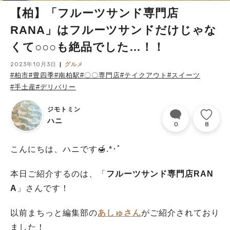
【柏】「フルーツサンド専門店
RANA」はフルーツサンドだけじゃな
くて○○○も絶品でした…！！
2023年10月3日
グルメ
#柏市
#豊四季
#南柏駅
#〇〇専門店
#テイクアウト
#スイーツ
#手土産
#デリバリー
ジモトミン
ハニ
0
8
こんにちは、ハニです🍯.*･ﾟ
本日ご紹介するのは、「
フルーツサンド専門店RAN
A
」さんです！
以前まちっと編集部の
あしゅさん
がご紹介されており
ました！