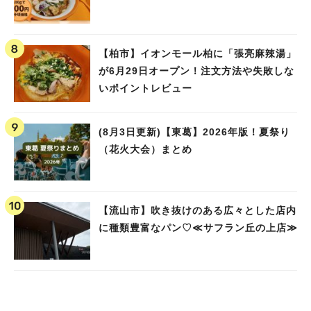
【柏市】イオンモール柏に「張亮麻辣湯」
が6月29日オープン！注文方法や失敗しな
いポイントレビュー
(8月3日更新)【東葛】2026年版！夏祭り
（花火大会）まとめ
【流山市】吹き抜けのある広々とした店内
に種類豊富なパン♡≪サフラン丘の上店≫