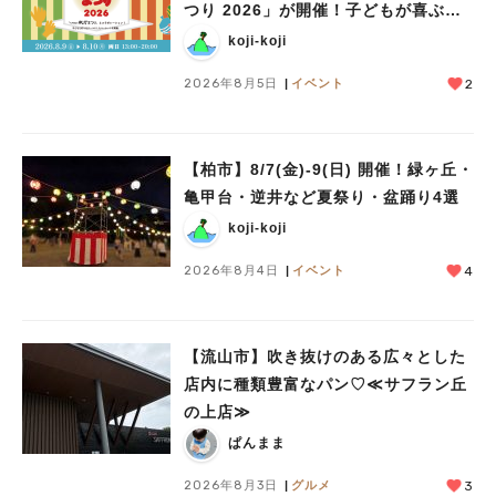
つり 2026」が開催！子どもが喜ぶワ
人気のキーワード
ークショップや限定ヒーローショーも
koji-koji
#ラーメン
#ショッピング
#カフェ
#スイーツ
#パン
#カレー
#柏駅
2026年8月5日
イベント
2
#イベント
#公園
#教えたい／教えて投稿記事
#教えたい/こんなの見つけた
【柏市】8/7(金)‐9(日) 開催！緑ヶ丘・
亀甲台・逆井など夏祭り・盆踊り4選
koji-koji
2026年8月4日
イベント
4
【流山市】吹き抜けのある広々とした
店内に種類豊富なパン♡≪サフラン丘
の上店≫
ぱんまま
2026年8月3日
グルメ
3