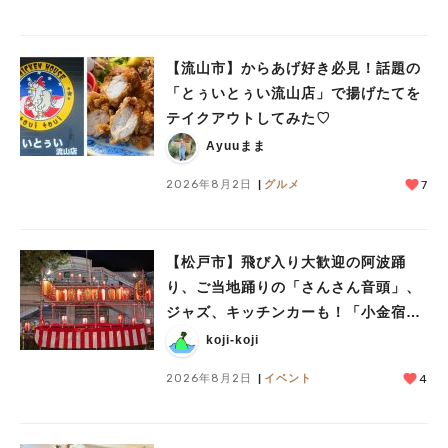
【流山市】からあげ好き必見！話題の
「とぅいとぅい流山店」で揚げたてを
テイクアウトしてみた♡
Ayuuまま
2026年8月2日
グルメ
7
【松戸市】飛び入り大歓迎の阿波踊
り、ご当地踊りの「さんさん音頭」、
ジャズ、キッチンカーも！「小金宿ま
つり」8/28-30開催！
koji-koji
2026年8月2日
イベント
4