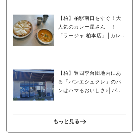
【柏】柏駅南口をすぐ！大
人気のカレー屋さん！！
「ラージャ 柏本店」│カレー
⑦
【柏】豊四季台団地内にあ
る「パンエシュクレ」のパ
ンはハマるおいしさ♪│パン
⑤
もっと見る