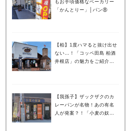
もお手頃価格なベーカリー
「かんとりー」│パン⑧
【柏】1度ハマると抜け出せ
ない…！「コッペ田島 柏酒
井根店」の魅力をご紹介し
ます│パン⑦
【我孫子】ザックザクのカ
レーパンが名物！あの有名
人が発案？！「小麦の奴隷
我孫子店」│パン⑥