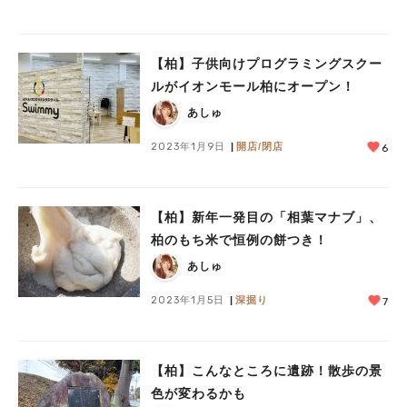
【柏】子供向けプログラミングスクー
ルがイオンモール柏にオープン！
人気のキーワード
あしゅ
#ラーメン
#ショッピング
#カフェ
#スイーツ
#パン
#カレー
#柏駅
#イベント
#公園
#教えたい／教えて投稿記事
2023年1月9日
開店/閉店
6
#教えたい/こんなの見つけた
【柏】新年一発目の「相葉マナブ」、
柏のもち米で恒例の餅つき！
あしゅ
2023年1月5日
深掘り
7
【柏】こんなところに遺跡！散歩の景
色が変わるかも