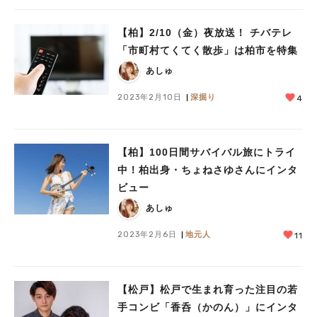
【柏】2/10（金）夜放送！ チバテレ
「市町村てくてく散歩」は柏市を特集
あしゅ
2023年2月10日
深掘り
4
【柏】100日間サバイバル旅にトライ
中！柏出身・ちょねさゆさんにインタ
ビュー
あしゅ
2023年2月6日
地元人
11
【松戸】松戸で生まれ育った注目の若
手コンビ「香呑（かのん）」にインタ