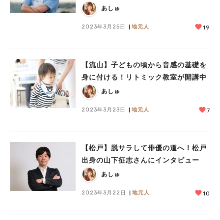
あしゅ
2023年3月25日
地元人
19
【流山】子どもの頃から音感の基礎を
身に付ける！リトミック教室が開講中
あしゅ
2023年3月23日
地元人
7
【松戸】脱サラして俳優の道へ！松戸
出身の山下征志さんにインタビュー
あしゅ
2023年3月22日
地元人
10