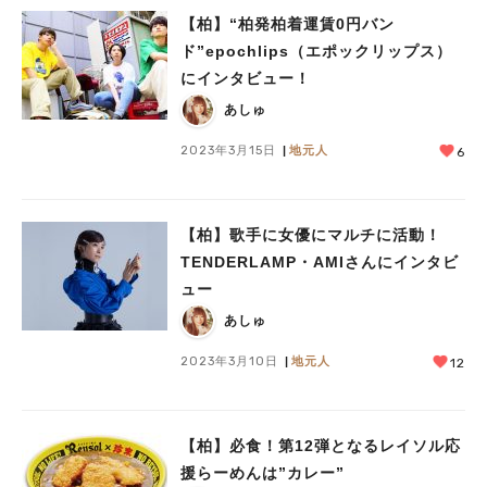
【柏】“柏発柏着運賃0円バン
ド”epochlips（エポックリップス）
にインタビュー！
あしゅ
2023年3月15日
地元人
6
【柏】歌手に女優にマルチに活動！
TENDERLAMP・AMIさんにインタビ
ュー
あしゅ
2023年3月10日
地元人
12
【柏】必食！第12弾となるレイソル応
援らーめんは”カレー”