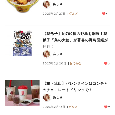
あしゅ
2023年2月27日
グルメ
10
【我孫子】約700種の野鳥を網羅！我
孫子「鳥の大使」が著書の野鳥図鑑が
刊行！
あしゅ
2023年2月20日
おでかけ
7
【柏・流山】バレンタインはゴンチャ
のチョコレートドリンクで！
あしゅ
2023年2月13日
グルメ
7