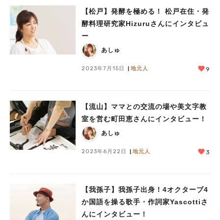
【松戸】発酵を極める！ 松戸在住・発
酵料理研究家Hizuruさんにインタビュ
ー
あしゅ
2023年7月15日
地元人
9
【流山】ママとの交流の場や美文字教
室を営む町田恵さんにインタビュー！
あしゅ
2023年6月22日
地元人
3
【我孫子】我孫子出身！4オクターブ4
か国語を操る歌手・作詞家Yascottiさ
んにインタビュー！