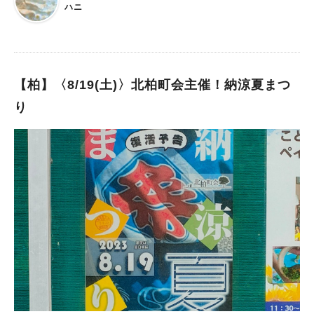
別出演(お笑い芸人)★ がんちゃんとこてるちゃん ふうらいぼう
ハニ
子ども縁日コーナー、その他模擬店もたくさん出店予定だそうで
すよ♪ 楽しいお祭りになること間違いなし！ 8/19(土)の1日のみ
の開催となりますので、ご注意ください。 最後までご覧いただ
き、ありがとうございました！
【柏】〈8/19(土)〉北柏町会主催！納涼夏まつ
り