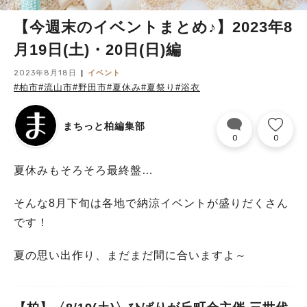
【今週末のイベントまとめ♪】2023年8
月19日(土)・20日(日)編
2023年8月18日
イベント
#柏市
#流山市
#野田市
#夏休み
#夏祭り
#浴衣
まちっと柏編集部
0
0
夏休みもそろそろ最終盤…
そんな8月下旬は各地で納涼イベントが盛りだくさん
です！
夏の思い出作り、まだまだ間に合いますよ～