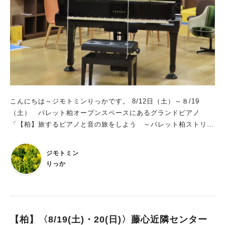
こんにちは～ジモトミンりっかです。 8/12日（土）～８/19
（土） パレット柏オープンスペースにあるグランドピアノ
「【柏】旅するピアノと音の旅をしよう ～パレット柏ストリー
トピアノ～」が一般開放されます。 今回の開催はお盆の期間！
溶けちゃいそうなくらい 暑い今年の夏は、涼しいパレット柏
ジモトミン
で 音楽を楽しむなんていかがでしょうか。 バカンス中の方も
りっか
お仕事の方も、ぜひあなたのメロディーを奏でてください。
【柏】〈8/19(土)・20(日)〉藤心近隣センター