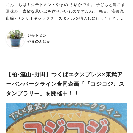
こんにちは！ジモトミン・やまの ふゆかです。 子どもと過ごす
夏休み、素敵な思い出を作りたいものですよね。 先日、流鉄流
山線×サンリオキャラクターズタオルを購入しに行ったとき、
「流鉄スタンプラリー」の台紙を発見したので、早速子どもと行
ってきました。 集めるスタンプは2つ！ 流鉄流山線は全部で6
ジモトミン
駅。すべての駅で降りる必要はなく、2つ集めれば賞品がもらえ
やまのふゆか
るそう！子どもと相談して、最寄り駅の「幸谷」ではなく、「馬
橋」から乗ることに。一旦「新松戸」から千代田線に乗り、「馬
橋」へ移動しました。なかなか電車に乗る機会もないので、それ
はそれで楽しく♪ 子どもはさくら号に乗りたかったようですが、
この日は上りも下りもオムライストレインが走っていたようでし
【柏･流山･野田】つくばエクスプレス×東武ア
た^^; 行きに乗ったのは、ヘッドマークが「オムライストレイ
ーバンパークライン合同企画「『コジコジ』ス
ン」ではなく総武流山電鉄から流鉄へ社名変更して15周年を記念
タンプラリー」を開催中！！
したものでした。 ガタゴトと揺られ、どこで降りようかな？と
話しながら、結局終点の「流山」へ到着。スタンプ台へ急ぎま
す。 私たち親子を含め、3組ほど挑戦していたみたいです。駅に
よってスタンプの絵柄が違うので、本当は全部のスタンプを揃え
たかったかも～！ スタンプを集めたらくじ引きをしよう スタン
プ台紙に2つスタンプを押したら、今度はくじ引きに挑戦です！