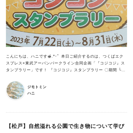
ただ、このくじ引きは流鉄の駅ではできません。くじ引きは「流
山おおたかの森駅前観光情報センター」で行われているので、移
動が必要です。 私たちは夫に車で迎えに来てもらい、車で移
動。ほかにはバスで行く方法などもあるようなので、事前にチェ
ックしておきましょう。 実は「流山おおたかの森駅前観光情報
センター」を訪れるのは初めて。中へ入ると、流鉄流山線が走っ
ていました！ 早速くじ引きをしたところ、ペーパークラフトが
当たりました！ 夏休みの間に、ゆっくり作ってみようと思いま
す。 他にもクリアファイルやマグネット、キーホルダーなどが
こんにちは、ハニです🍯.*･ﾟ 本日ご紹介するのは、つくばエク
当たるようです。 スタンプラリーって、やっている間も楽しい
スプレス×東武アーバンパークライン合同企画「『コジコジ』ス
ですが、こうやってプレゼントもいただけるともっとうれしいで
タンプラリー」です！ 『コジコジ』スタンプラリー 〇期間 └7/
すし、思い出にもなりますよね。 それにこの観光情報センター
22(土)～8/31(木) ※引き換えは～9/7(木) 〇参加方法 （１）ＴＸ
も流山のたくさんの情報を得ることができるので、こちらも定期
線および東武線（浅草～久喜間、杉戸高野台～南栗橋間、亀戸
ジモトミン
的に訪れてみたいな、と思いました。 あの「オムライストレイ
線、東武アーバンパークライン）各駅にて配布されているスタン
ハニ
ン」が見られるのは8月中旬まで ところで、一躍有名になった
プ台紙を入手する。 ↓ （２）スタンプ台紙に記載されているス
「オムライストレイン」は今月中旬で運行が終了するそうです。
タンプ設置駅を回り、スタンプを集める。 ↓ （３）集めたスタ
最終運行日は未定とのことですが、あのかわいい姿が見られなく
ンプに応じて、「コジコジ」オリジナルグッズをプレゼント！
なるのかと思うと、ちょっぴりさびしいですね…。 記念入場券
〇スタンプ設置駅 【ＴＸ線】 浅草、八潮、流山おおたかの森、
も発売されていました。 気になった方はぜひ早めにチェックを
守谷、つくばの合計５駅 （スタンプ設置時間：初電～終電）
【松戸】自然溢れる公園で生き物について学び
してみてくださいね！ ちなみにスタンプラリーは8/31（木）ま
【東武アーバンパークライン】 春日部、清水公園、野田市、流