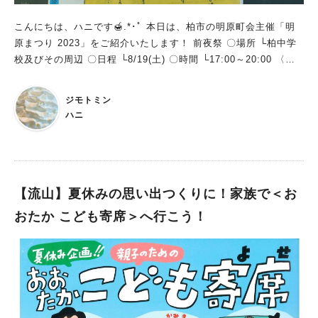
こんにちは、ハニです🍯.*･ﾟ 本日は、柏市の明原町会主催「明
原まつり 2023」をご紹介いたします！ 前夜祭 〇場所 └柏中学
校及びその周辺 〇日程 └8/19(土) 〇時間 └17:00～20:00 〈ス
ケジュール〉 17:00～18:00 子どもみこし運行 (西口第一公園
→西口第三公園→西口第二公園→柏中学校) 19:00～20:00 子ど
ジモトミン
も花火大会 明原まつり 〇場所 └柏中学校及びその周辺 〇日程
ハニ
└8/20(日) 〇時間 └15:00～21:00 (雨天中止) 〈スケジュール〉
15:00～21:00 ・キッチンカー販売 ・太鼓演奏(明原御響太鼓) ・
遊び(子ども鉄砲大会、モルック) ・バルーンアート ・折り紙金
魚釣り ・水遊び 15:00～18:00 カラオケ大会 18:00～20:30
盆踊り (子ども中心→休憩→一般) 20:30～ 抽選会 ※内容は変
【流山】夏休みの思い出つくりに！家族で＜お
更となることもあります ※バルーンアートと折り紙金魚釣り
おたか こども寄席＞へ行こう！
は、混乱を避けるため、及び公平を期すため、会場で事前に有料
引換券(200枚)を発行します 明原まつりは、8/19・20と他のお祭
りと比較的して遅めの開催なので、被らずに行くことが出来そう
です♪ 最後の夏の思い出にいかがでしょうか？ 明原町会の公式
ホームページもあるので、是非ご覧になってみてください！ ☆
公式ホームページはこちらから 最後までご覧いただき、ありが