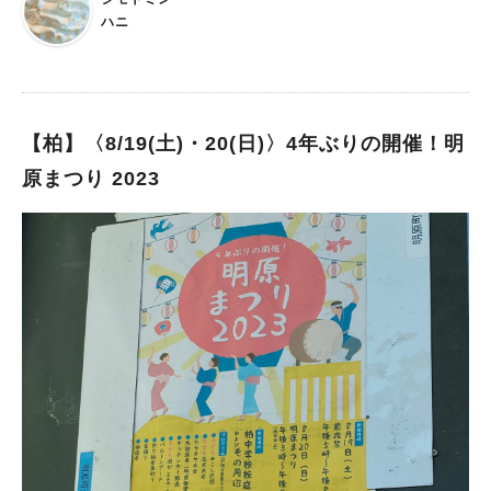
・わなげ ・スーパーボールすくい (各100円) 17:00～20:00 盆
ハニ
踊り 藤心近隣センターまでは、徒歩又は自転車での来場となっ
ています。 最寄り駅の逆井駅から歩いて10分ほどで到着しま
す！ 飲み物持参とポスターに記載があったため、もしかすると
飲み物の販売がないのかもしれません…熱中症には気をつけて、
思いっきりお祭りを楽しみたいですね♪ 最後までご覧いただき、
【柏】〈8/19(土)・20(日)〉4年ぶりの開催！明
ありがとうございました！
原まつり 2023