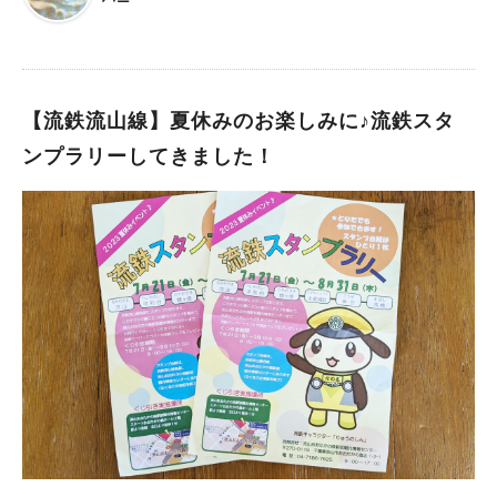
法 （1）スタンプラリー冊子を入手する！ （2）スタンプラリー
冊子の裏面にあるマップを参考に、館内にある6種類の「錯覚ス
タンプ」をすべて集めよう。 （3）スタンプをすべて押した冊子
を「S館 専門店3Fインフォメーション」で提示するとプレゼン
トをゲット。（※プレゼントは無くなり次第終了となります）
【流鉄流山線】夏休みのお楽しみに♪流鉄スタ
☆マップはこちらから 子どもの頃スタンプラリーとか好きだっ
ンプラリーしてきました！
たなぁと思いつつ…今もやりたい気持ちは変わりません！(笑) 特
に対象年齢が書かれていなかったので、子どもから大人まで楽し
めるのではないでしょうか？ コンプリートされた方には。無印
良品の文房具のプレゼントがあるそうですよ！ 涼しい館内でス
タンプラリーができるのも嬉しいポイントですね♪ 詳しくは公式
ホームページをご覧ください。 ☆公式ホームページはこちらか
ら また、現在S館専門店 ７階「和幸 髙島屋ステーションモール
柏店」さんでは、小学6年生までのお子様は半額になるというお
得なキャンペーンを実施されています！ ↓詳しくはこちらの記事
をご覧ください 【柏･流山】小学6年生までのお子様は半額？！
とんかつ和幸でお得なキャンペーンやってます！ 最後までご覧
いただき、ありがとうございました！