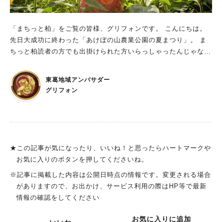
「まちっと柏」をご覧の皆様、グリフォンです。 こんにちは。
先日大成功に終わった「あけぼの山農業公園の夏まつり」。 ま
ちっと柏読者の方でも出掛けられた方いらっしゃったんじゃない
でしょうか？ 私の方で告知記事を出させていただきましたが、
注目度抜群で多くの方にみていただきました。 この場を借りて
東葛地域アンバサダー
お礼を申し上げます。ありがとうございました。 【柏】あけぼ
グリフォン
の山農業公園で夏祭りが２日連続で開催しますよ！〈7月22日・
23日〉｜まちっと柏 皆さんが大好きなあけぼの山農業公園、実
は夏まつりから間髪を入れず次のイベントが始まっております(^
-^)/ それが「あけぼの山農業公園サマーウィーク」。 昨年もま
ちっと柏でご紹介させていただいておりますね。 【柏】そろそ
★この記事が気になったり、いいね！と思ったらハートマークや
ろ見頃！「あけぼの山農業公園」のひまわり畑へ行かなくちゃ｜
お気に入りのボタンを押してくださいね。
まちっと柏 今年のサマーウィークの実施期間は、令和５年７月
人気のキーワード
※記事に掲載した内容は公開日時点の情報です。変更される場合
２２日(土)～８月３１日(木) 開園時間は、９時～１７時です。 な
#ラーメン
#ショッピング
#カフェ
#スイーツ
#パン
#カレー
#柏駅
がありますので、お出かけ、サービス利用の際はHP等で最新
お、下記の期間中は休園ですので気を付けてくださいね。 休園
#イベント
#公園
#教えたい／教えて投稿記事
情報の確認をしてください
日： ７月２４日(月)、７月３１日(月) ８月７日(月)、１４日
#教えたい/こんなの見つけた
(月)、２１日(月)、２８日(月) あけぼの山農業公園では今、ひま
お気に入りに追加