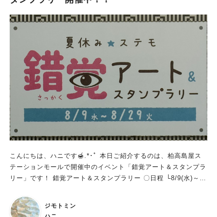
親子のための こども寄席』は、まだ空席が少しあるそうです！
席は全自由席なので今からご購入でも間に合います♪ 皆様、夏の
思い出にぜひご参加ください！ 【夏休み企画 親子のためのおお
たかこども寄席】 日にち：令和5年8月20日（日） 時間：13時3
0分 〜 15時30分 費用：大人3,000円 / 親子ペア3,000円（お子
さん1人追加につき1,000円、保護者1人追加につき2,000円） ※
事前申し込み制 →詳細はこちら
こんにちは、ハニです🍯.*･ﾟ 本日ご紹介するのは、柏高島屋ス
テーションモールで開催中のイベント「錯覚アート＆スタンプラ
リー」です！ 錯覚アート＆スタンプラリー 〇日程 └8/9(水)～8/
29(火) 〇場所 作品展示場所：S館・新館 専門店各所 スタンプラ
リー冊子設置場所： S館 専門店4F 吹抜けエスカレーター前 プ
ジモトミン
レゼント交換場所： S館 専門店3Fインフォメーション 〇参加方
ハニ