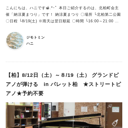
こんにちは、ハニです🍯.*･ﾟ 本日ご紹介するのは、北柏町会主
催「納涼夏まつり」です！ 納涼夏まつり 〇場所 └北柏第二公園
〇日程 └8/19(土) ※雨天は翌日順延 〇時間 └16:00～21:00 会場
である北柏第二公園に掲示されていたポスターには、お祭りの詳
細はあまり記載されていませんでしたが、柏市の公式ホームペー
ジモトミン
ジによると… ・こどもの広場 ・音楽ライブ ・よさこいソーラン
ハニ
・竹灯ろう作り体験 ・輪踊り大会 など が行われるそうです！
竹灯ろう作りなどの貴重な体験もできるそうなので、気になる方
は是非足を運んでみてください♪ 最後までご覧いただき、ありが
とうございました！
【柏】8/12日（土）～８/19（土） グランドピ
アノが弾ける in パレット柏 ★ストリートピ
アノ★予約不要