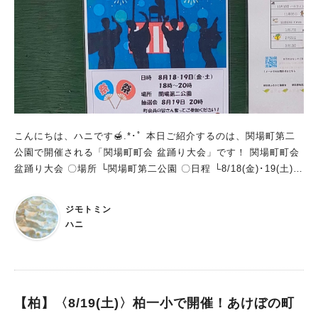
こんにちは、ハニです🍯.*･ﾟ 本日ご紹介するのは、関場町第二
公園で開催される「関場町町会 盆踊り大会」です！ 関場町町会
盆踊り大会 〇場所 └関場町第二公園 〇日程 └8/18(金)･19(土)
〇時間 └18:00～20:00 ※抽選会は土曜日の20:00～ お祭りは土
曜日と日曜日やそのどちらかの開催が多いですが、「関場町町会
ジモトミン
盆踊り大会」は金曜日と土曜日の2日間開催となっております♪
ハニ
会場である関場町第二公園に掲示されていたポスターには、お祭
りの詳細はあまり記載されていませんでしたが、柏市の公式ホー
ムページによると… 子供会参加→土産付 8月19日 20時00分
クジの発表（町会員のみ） だそうです！ 公園内は既にお祭りの
準備が始まっていました↓ 最後までご覧いただき、ありがとうご
【柏】〈8/19(土)〉柏一小で開催！あけぼの町
ざいました！