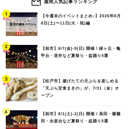
週間人気記事ランキング
【今週末のイベントまとめ♪】2026年8月
8日(土)〜11日(火・祝)編
【柏市】8/7(金)‐9(日) 開催！緑ヶ丘・亀
甲台・逆井など夏祭り・盆踊り4選
【松戸市】揚げたての天ぷらを楽しめる
「天ぷら定食まきの」が、7/31（金）オ
ープン
【柏市】8/1(土)‐2(日) 開催！高田・篠籠
田・永楽台など夏祭り・盆踊り5選