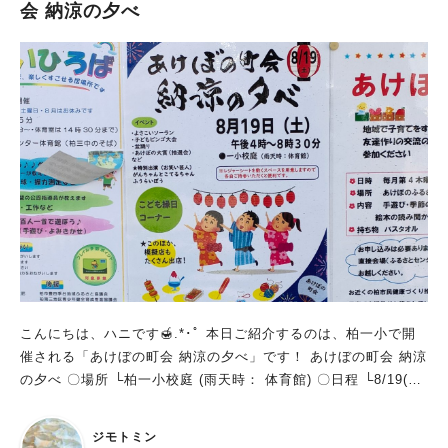
会 納涼の夕べ
こんにちは、ハニです🍯.*･ﾟ 本日ご紹介するのは、柏一小で開
催される「あけぼの町会 納涼の夕べ」です！ あけぼの町会 納涼
の夕べ 〇場所 └柏一小校庭 (雨天時： 体育館) 〇日程 └8/19(土)
〇時間 └16:00～20:30 〇イベントの内容 ・よさこいソーラン
・子どもビンゴ大会 ・盆踊り ・あけぼの大賞(抽選会) など ★特
ジモトミン