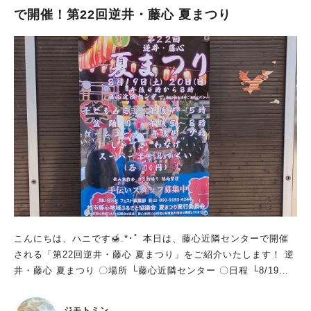
で開催！第22回逆井・藤心 夏まつり
こんにちは、ハニです🍯.*･ﾟ 本日は、藤心近隣センターで開催
される「第22回逆井・藤心 夏まつり」をご紹介いたします！ 逆
井・藤心 夏まつり 〇場所 └藤心近隣センター 〇日程 └8/19
(土)、20(日) 〇時間 └16:00～20:00 〈プログラム〉 16:00～17:
00 子どもみこし 16:00～19:00 ゲームコーナー ・しゃてき
ジモトミン