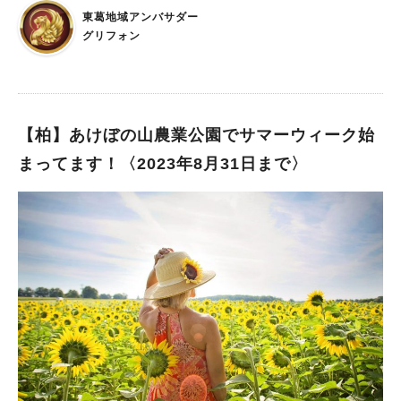
ンプラリー開催期間中に、TX線では、コジコジデザインのオリ
トは親子で楽しめる体験イベント。 お子さんの宿題のご褒美と
東葛地域アンバサダー
ジナルヘッドマークがついた、コジコジトレインを１編成運行さ
していかがですか？
グリフォン
れるそうなので、そちらも見ることができたら嬉しいですね！
詳しくは公式ホームページをご覧ください！ ☆公式ホームペー
ジはこちらから 最後までご覧いただき、ありがとうございまし
た！
【柏】あけぼの山農業公園でサマーウィーク始
まってます！〈2023年8月31日まで〉