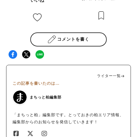
いいね
わりが咲き誇っています。柏市の市の花にも定められており、柏
市民なら必ず観ておきたいところですね！(((^_^;)） 梅雨が明け
てしばらく気温36度台の快晴が続くようですし、ひまわりは期間
中はずっと咲いているのではないでしょうか！ 昨年の動画にな
りますが、以下のようなキレイな黄色の絨毯を観ることができそ
うです。
コメントを書く
ライター一覧
この記事を書いたのは…
まちっと柏編集部
「まちっと柏」編集部です。とっておきの柏エリア情報、
編集部からのお知らせを発信していきます！