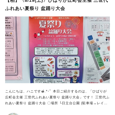
【柏】〈8/19(土)〉ひばりが丘町会主催 三世代
ふれあい夏祭り 盆踊り大会
こんにちは、ハニです🍯.*･ﾟ 本日ご紹介するのは、「ひばりが
丘町会主催 三世代ふれあい夏祭り 盆踊り大会」です！ 三世代ふ
れあい夏祭り 盆踊り大会 〇場所 └日立台公園 (駐車場→レイソ
ル駐車場) 〇日程 └8/19(土) ※雨天の場合1日順延 〇時間 └17:0
0～21:00 〈スケジュール〉 17:00～18:30(&盆踊り休憩時間) 太