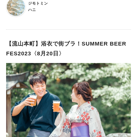
ジモトミン
鼓を自由に叩いてOK！ 17:30～ 金券販売 18:00～21:00 各種
ハニ
屋台店・ゲーム 18:30～21:00 盆踊り 19:30頃 小学生以下のお
子様に袋菓子配布 ※当日の状況により時間が前後します 〇イベ
ントの内容 〈屋台コーナー〉 ・やきとり(2本) ￥300 ・焼きそ
ば ￥300 ・フランクフルト ￥100 ・かき氷 ￥200 ・生ビール
￥500 ・ハイボール ￥300 ・ソフトドリンク ￥100 〈ゲームコ
【流山本町】浴衣で街ブラ！SUMMER BEER
ーナー〉 ・射的(景品付き) ￥100 ・スーパーボールすくい ￥10
FES2023〈8月20日〉
0 ・キラキラグッズ販売 ￥100～ 屋台やゲームを利用の方は金
券売り場 (17:30～)にて金券を購入の上、利用することができま
す！ ポスターの裏面↓に会場案内図があるのでこちらをご覧下さ
い！ 最後までご覧いただき、ありがとうございました！