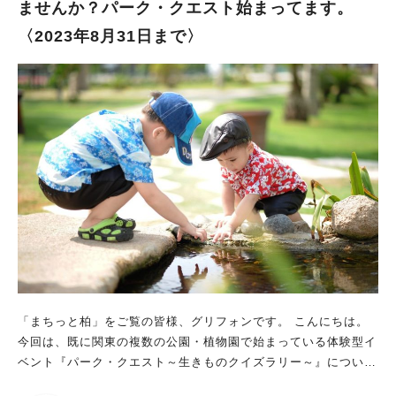
ませんか？パーク・クエスト始まってます。
で！くじ引きは9/10（日）まで行われているので、こちらもお早
山おおたかの森、柏の合計５駅 （スタンプ設置時間：10:00～1
〈2023年8月31日まで〉
めに♪
7:00） 〇賞品引換場所 【ＴＸ線】 秋葉原、北千住、守谷、つく
ばの各定期券発売所 （賞品引換時間 秋葉原・つくば：12:00～2
0:00 北千住・守谷：7:00～20:00) 【東武アーバンパークライ
ン】 春日部、柏の定期券うりば （賞品引換時間：7:30～20:0
0） ↓スタンプラリーの気になる景品はこちら！ （１）オリジナ
ルステッカー →スタンプを5種類以上 （先着4，000名さま）
（２）オリジナルミニサコッシュ →スタンプを10種類（ＴＸ線5
種類・東武アーバンパークライン5種類）全て集めたお客さまに
プレゼント。 （先着2，500名さま） ＴＸ！１日乗り放題きっぷ
また、スタンプラリーの参加にぴったりな切符も販売されていま
す♪ ↓ 【ＴＸ線】 発売当日に限り、ＴＸ線全線（秋葉原駅～つ
くば駅間）が乗り降り自由になるおトクなきっぷです。 ※前売
りはいたしません。 〇名称 └「ＴＸ！１日乗り放題きっぷ」 〇
販売期間 └7/22(土)～9/15（月･祝） 〇発売金額 └大人2,420
円 小児690円 〇販売箇所 └ＴＸ線各駅自動券売機（初電～18:
「まちっと柏」をご覧の皆様、グリフォンです。 こんにちは。
00） ※東武アーバンパークラインでは、１日乗り放題きっぷの
今回は、既に関東の複数の公園・植物園で始まっている体験型イ
発売はありません。スタンプラリーにご参加の際は、きっぷや便
ベント『パーク・クエスト～生きものクイズラリー～』について
利なＩＣ乗車券（PASMO、Suica等）をご利用ください。 スタ
ご紹介します。 もう夏休み突入していますよね。 本日のイベン