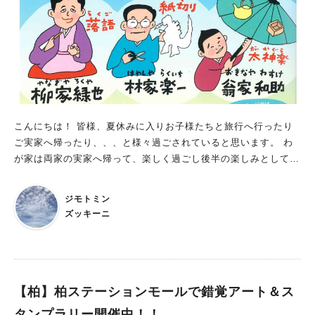
とうございました！
こんにちは！ 皆様、夏休みに入りお子様たちと旅行へ行ったり
ご実家へ帰ったり、、、と様々過ごされていると思います。 わ
が家は両家の実家へ帰って、楽しく過ごし後半の楽しみとして
『夏休み企画 親子のための こども寄席』に参加することにしま
した！ 柳家禄也さんを始め、有名な方々から本物の伝統芸能を
ジモトミン
目の前で体感できるとっても素敵なイベント☆ 体験もあるの
ズッキーニ
で、今からとっても楽しみ♪ 親子でぜひ参加して欲しいと主催者
の方も仰っていました。 おおたかの森ホールで毎年新春（1月）
に本格的な『おおたか寄席』（今年は立川談春師匠がご出演）
そして夏に『夏休み企画 親子のための こども寄席』を開催して
いるそうです。 また今年から一茶双樹記念館で『柳家緑也独演
【柏】柏ステーションモールで錯覚アート＆ス
会』を開催するそうですよ！ 今回ご紹介している『夏休み企画
タンプラリー開催中！！