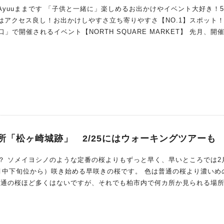
Ayuuままです 「子供と一緒に」楽しめるお出かけやイベント大好き！5
れるイベント【NORTH SQUARE MARKET】 先月、開催した
たのですが出店されてるお店が魅力的！ 「子供と一緒に」 「家族や友
のシーンにもぴったり！なイベントでした 「ぜひぜひ！イベント情報
」そう思って主催者の方に教えていただいたのでご紹介します♪
所「松ヶ崎城跡」 2/25にはウォーキングツアーも
は2月上旬
から）咲き始める早咲きの桜です。 色は普通の桜より濃いめのピン
文化財（史跡）となっています。 ここに結構な数の河津桜があり、咲くと綺麗です。