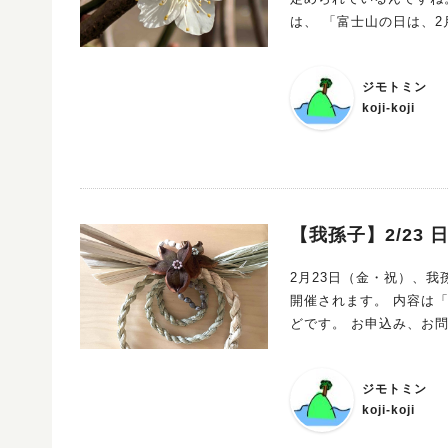
は、 「富士山の日は、2月23日とする。」 とされています。 令和に入ってからは2月23日は天皇誕生
日なので、この日はダブルで記念す
柏市の北部にある富士塚
ジモトミン
koji-koji
【我孫子】2/23
2月23日（金・祝）、
開催されます。 内容は「日本のめでたきこと」にちなんだワークショップや舞踊、トークイベントな
どです。 お申込
ジモトミン
koji-koji