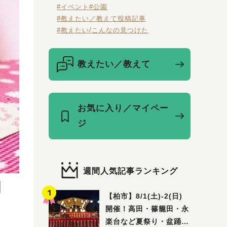
#イベント
#公園
#教えたい／教えて投稿記事
#教えたい/こんなの見つけた
教えたい／教えて
お気に入り／マイペー
ジ
週間人気記事ランキング
日
【柏市】8/1(土)‐2(日)
開催！高田・篠籠田・永
楽台など夏祭り・盆踊り