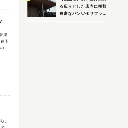
る広々とした店内に種類
豊富なパン♡≪サフラン
丘の上店≫
ブ
、音楽
の越阪