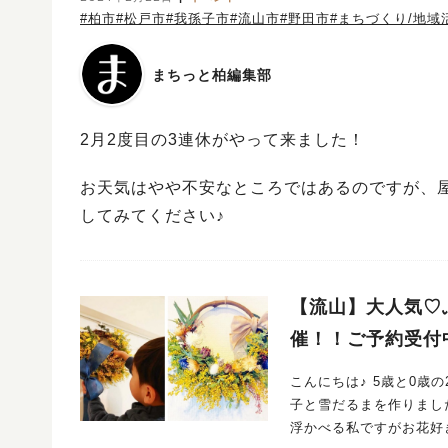
#柏市
#松戸市
#我孫子市
#流山市
#野田市
#まちづくり/地域
まちっと柏編集部
2月2度目の3連休がやって来ました！
お天気はやや不安なところではあるのですが、
してみてください♪
【流山】大人気♡
催！！ご予約受付中
こんにちは♪ 5歳と0歳の2児のマ
子と雪だるまを作りました♪ まだ
浮かべる私ですがお花好