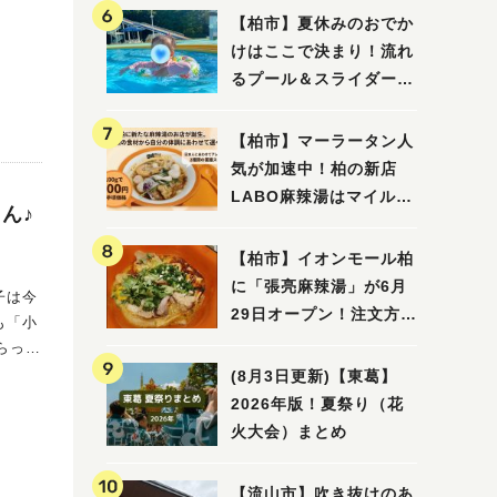
【柏市】夏休みのおでか
けはここで決まり！流れ
えします♪
るプール＆スライダーに
大興奮♪「船戸市民プー
ル」を親子で満喫してき
【柏市】マーラータン人
ました！
気が加速中！柏の新店
LABO麻辣湯はマイルド
ん♪
な感じ
【柏市】イオンモール柏
に「張亮麻辣湯」が6月
29日オープン！注文方法
も「小
や失敗しないポイントレ
ビュー
(8月3日更新)【東葛】
2026年版！夏祭り（花
火大会）まとめ
【流山市】吹き抜けのあ