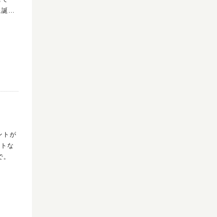
ントが
で。