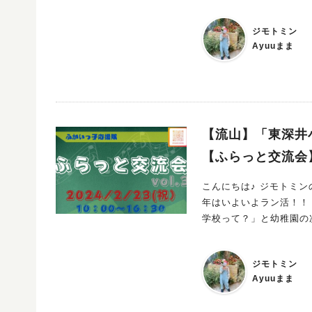
ショップの開催が決まりましたよー！！ ミモザが大好きで自
私も絶対に行きたい！今からワクワクしてます♪ ふ
ジモトミン
Ayuuまま
【流山】「東深井
【ふらっと交流会】
こんにちは♪ ジモトミンの 
年はいよいよラン活！！
学校って？」と幼稚園の次の世界を意識し
交流会】の情報をGETしましたよー 今年入学を控えているお子様や
様にもおすすめです 「小学校ってどんなとこ？楽しく遊んでみませんか？」 卒業を控えるお子様は思
ジモトミン
い出の1ページを作りに♪ 学区の枠
Ayuuまま