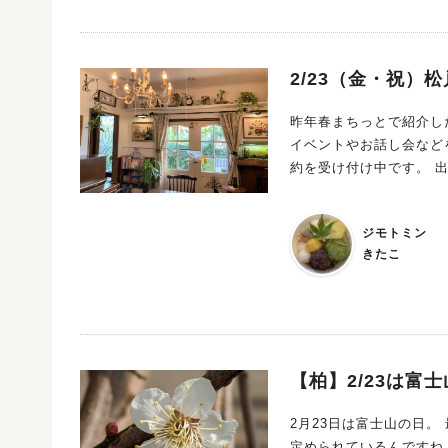
2/23（金・祝）
昨年春まちっとで紹介した
イベントやお話し会などを開催しています。 来る2/2
約を受け付け中です。 出演は、ピアニストであり、作詞家、作曲・編曲家としても活躍する水岡のぶ
ゆきさんと、CMソング
部智彦さん。 ホット＆クールなジャズテイスト溢れる独自のサウンドで、各界から好評を博している
ジモトミン
トリオです。 午後のひとときを、落ち着けるカフェ空間で、上質な音楽とともに過ごしてみません
きたこ
か。
【柏】2/23は富
2月23日は富士山の日。 最初は単なる語呂合わせかと思ったんですが、なんと静岡県の条例で正式に
定められているんですね。 平成21年12月25日静岡県条例第72号、静岡県富士山の日条例