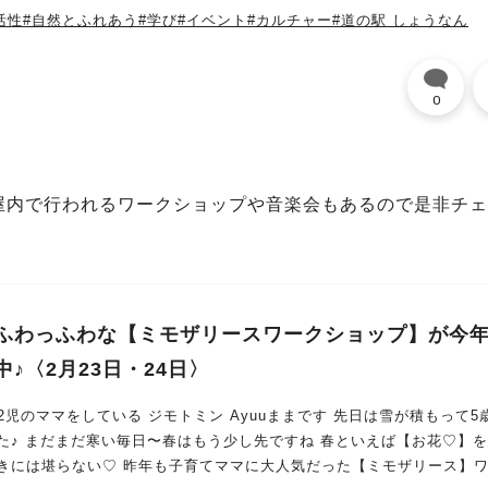
活性
#自然とふれあう
#学び
#イベント
#カルチャー
#道の駅 しょうなん
0
屋内で行われるワークショップや音楽会もあるので是非チェ
ふわっふわな【ミモザリースワークショップ】が今
♪〈2月23日・24日〉
マをしている ジモトミン Ayuuままです 先日は雪が積もって5歳の息
まだ寒い毎日〜春はもう少し先ですね 春といえば【お花♡】を思い
きには堪らない♡ 昨年も子育てママに大人気だった【ミモザリース】