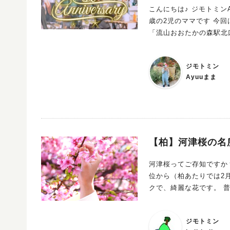
こんにちは♪ ジモトミン
歳の2児のママです 今回はアクセス良し！お出かけしやすさ立ち寄りやすさ【NO.1】スポット！！
「流山おおたかの森駅北口」で開催さ
時に娘と一緒に立ち寄っ
「ふらっと息抜きに1人で」 ど
ジモトミン
をおすすめ発信したい！
Ayuuまま
【柏】河津桜の名
河津桜ってご存知ですか？ ソメイヨシノのような定番の桜よりもずっと早く、早いところで
位から（柏あたりでは2月中下旬位
クで、綺麗な花です。 普通の桜ほど多くはないですが、それでも柏市内で何カ所か見られる場所があ
ります。 その一つが松ヶ崎城跡。 北柏駅から徒歩で15分程の高台にある戦国時代の城跡で、柏市指定
ジモトミン