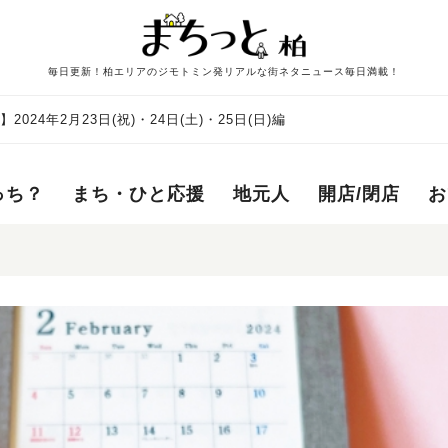
毎日更新！柏エリアのジモトミン発リアルな街ネタニュース毎日満載！
24年2月23日(祝)・24日(土)・25日(日)編
っち？
まち・ひと応援
地元人
開店/閉店
お