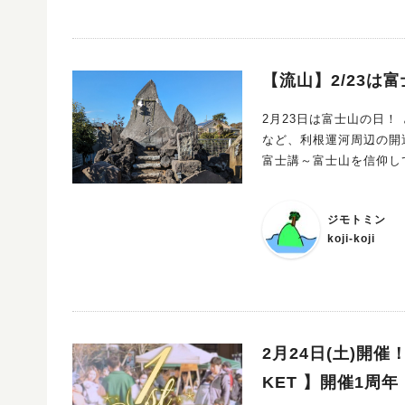
【流山】2/23
2月23日は富士山の日！ ということで、この日に２つの富士塚をはじめ、ビリケンさん、運河カエル
など、利根運河周辺の開運スポッ
富士講～富士山を信仰し
大変なので、身近に富士山を
士山から岩を運んで積ん
ジモトミン
て利用したものなどさまざまなものがあります。
koji-koji
す。
2月24日(土)開催
KET 】開催1周