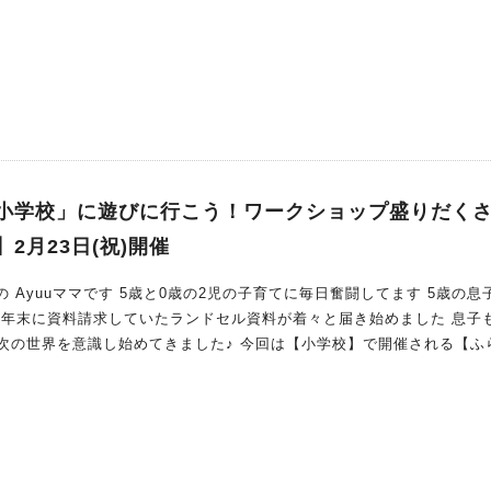
宅のシンボルツリーをミモザにしている
わっふわの可愛いミモザで 「自分好みのオリジナ
ルミモザリース」作ってみませんか？ それでは【ミモザリース】ワークショップ情報をお伝
小学校」に遊びに行こう！ワークショップ盛りだくさ
2月23日(祝)開催
Ayuuママです 5歳と0歳の2児の子育てに毎日奮闘してます 5歳の息子は今
 年末に資料請求していたランドセル資料が着々と届き始めました 息子
始めてきました♪ 今回は【小学校】で開催される【ふらっと
小学校に行く機会がまだないお子
などは全く関係ありませんよー！ だれでも「ふらっと」気軽に立ち
寄れる！遊べる！のが【ふらっと交流会】です それでは♪イベント詳細をご紹介します！