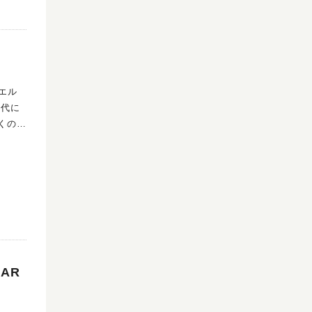
くのが
見立て
AR