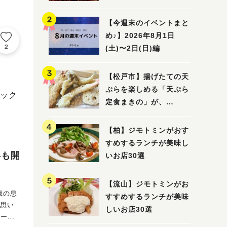
5選
【今週末のイベントまと
め♪】2026年8月1日
2
(土)〜2日(日)編
【松戸市】揚げたての天
ぷらを楽しめる「天ぷら
ック
定食まきの」が、
7/31（金）オープン
【柏】ジモトミンがおす
すめするランチが美味し
年も開
いお店30選
【流山】ジモトミンがお
すすめするランチが美味
しいお店30選
ワーク