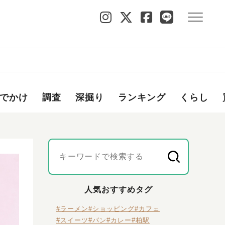
でかけ
調査
深掘り
ランキング
くらし
人気おすすめタグ
#ラーメン
#ショッピング
#カフェ
#スイーツ
#パン
#カレー
#柏駅