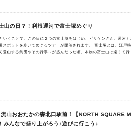
は富士山の日？！利根運河で富士塚めぐり
トを歩いてめぐるツアーが開催されます。 富士塚とは、江戸時代に
て登山する集団やその行事～が盛んだった頃、本物の富士山は遠くて行
作ってそれをおまつりしようと造られた人工の山です。 富士塚には、富
で造り上げた本格的なものや、もともと小高い場所をそのまま富士山に
 そんな富士塚が利根運河の周辺に２つもあるんで
！流山おおたかの森北口駅前！【NORTH SQUARE M
年！みんなで盛り上がろう♪遊びに行こう♪