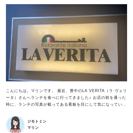
の「千里中央海鮮食堂おーうえすと」さん。 ここならきっ
と、がたこの絶妙な食欲を満たしてくれるお魚定食があるはず！
ほら、ほらほら。 外でメニューを見ていると、中から「お席
ご案内できますよ！」と愛想良いお声がけをいただき、 おひと
り様でもスーッと吸い込まれるように入店できました。 せんち
ゅうパルＢ１階、特に北大阪急行のホーム上に並ぶお店は こじ
んまりと、お席もきゅうきゅうなイメージが強いのですが、 お
ーうえすとさんの店内は、思った以上にずっとずっと広々なのも
嬉しいです！ 夜は居酒屋さんだけど昼はミセスのリラックスス
ポットなのかも！ ランチメニューは、日替わり定食の他にも、
海鮮系のどんぶり各種や ガッツリ系揚げ物の定食もありました
よ。 がたこが選んだのは、お造り1種とお魚カマの醤油焼が
ついてくる日替わりＡ！ これこれ、これです。 男性には物足
こんにちは。マリンです。 最近、豊中のLA VERITA（ラ ヴェリ
りないかもしれないけれど、今日がたこが求めていたのはこの重
ータ）さんへランチを食べに行ってきました♪ お店の前を通った
すぎないお魚定食！ お魚のカマなんて、いつぶりだろう～、う
時に、ランチの写真が載ってある看板を目にして気になっていま
れしい！ 夜の居酒屋のイメージに反して、お昼はマダムが
した！！ 阪急豊中駅から徒歩約７分、豊中市消防本部の向かい
多いように感じました！ おひとり様やお友達同士でランチする
にお店があります。 階段を下りて、地下の入り口へ。 シックで
ご年配層に加え、 昼飲みの猛者おばあちゃんもくつろいだ様子
ジモトミン
エレガンスな雰囲気のとてもおしゃれなイタリアンレストランで
でお話に花を咲かせていて、すっごくいいなと思いました。 こ
マリン
す。 イタリアの星付きレストランで修行をされたシェフのお料