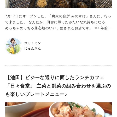
7月17日にオープンした、「農家の台所 みのすけ」さんに、行っ
て来ました。 なんだか、田舎に帰ったみたいな気持ちになる、
めっちゃめっちゃ居心地のいい、癒されるお店です。 100年前の
日本家屋をリノベーションされたと、店主からお伺いしました。
素敵な縁側を残し、そこから見えるお庭が素敵で、風鈴の音色が
ジモトミン
心地よく、暑さも吹っ飛ばしてくれます。 「農家の台所 みのす
じゅんさん
け」さんは、箕面の小野原にあります。 小野原といえば、人気
のお店が立ち並ぶところですが、メインストリートから、一本道
を中に入ったところなので、ゆっくりお食事する事が出来ます。
現在はランチのみで、農家の方が手がけるお店という事で、自家
栽培のお米とお野菜を使っておられます。 そのため、金曜日と
【池田】ビジーな通りに面したランチカフェ
土曜日の週2回の営業で、一日14人限定です！ 店主の本気度が伝
「日々食堂」 主菜と副菜の組み合わせを選ぶの
わってきますね！
も楽しいプレートメニュー♪