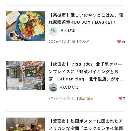
【高槻市】優しいおやつとごはん。隠
れ家喫茶室KUU JOY！BASKET♪
さえぴよ
2026年7月24日
グルメ
11
【吹田市】 7/30（木） 北千里グリー
ンプレイスに「野菜バイキングと飲
茶 Lei can ting 北千里店」がオー
プン予定！
のんびりこ
2026年7月23日
開店/閉店
7
【箕面市】映画ポスターに囲まれたア
メリカンな空間「ニック＆レネイ箕面