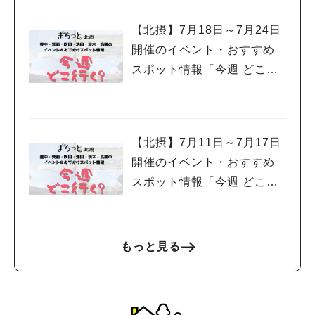
maselect.jp/ （リビング北摂Web特派員：お絵かき なっちゃ
ん） オリジナルサイトで読む
【北摂】7月18日～7月24日
開催のイベント・おすすめ
スポット情報「今週 どこい
く？」（豊中・箕面・吹
田・池田・茨木・高槻）
【北摂】7月11日～7月17日
開催のイベント・おすすめ
スポット情報「今週 どこい
く？」（豊中・箕面・吹
田・池田・茨木・高槻）
もっと見る