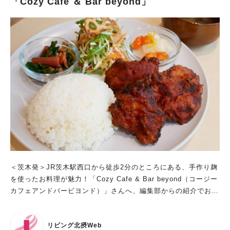
「Cozy Cafe ＆ Bar beyond」
さんとコラボして雑貨の販売もされているようです。 ところど
ころにあるワイヤー雑貨もとっても素敵でした！ 癒し時間が過
ごせるカフェ、宇さん 是非いってみてくださいね！ teaのイン
スタグラムでは、北摂のおすすめカフェランチを中心に紹介して
います。 カフェやランチが好きな方は、是非ご覧になってくだ
さいね！⇒ｔｅａღ大阪/北摂カフェランチ＆スイーツ ⁡⁡\北摂のカ
フェランチに迷ったらココ！/⁡⁡ 宇－のきーさんの動画も載せてま
す♪
＜茨木発＞JR茨木駅西口から徒歩2分のところにある、手作り麹
を使ったお料理が魅力！「Cozy Cafe & Bar beyond（コージー
カフェアンドバービヨンド）」さんへ、編集部からの紹介でおじ
ゃましてきました！ 出典：リビング北摂Web Cozy Cafe & Bar
beyondさんは、今年の9月6日にオープンされた、お料理上手な
リビング北摂Web
ご夫婦がやっていらっしゃるお店です。油そばが一階に入ってい