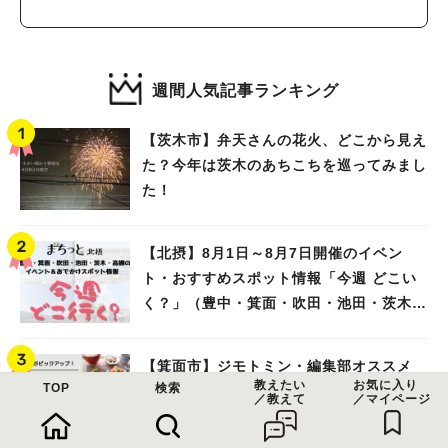
週間人気記事ランキング
【茨木市】弁天さんの花火、どこから見え
た？今年は茨木のあちこちを巡ってみまし
た！
【北摂】8月1日～8月7日開催のイベン
ト・おすすめスポット情報「今週 どこい
く？」（豊中・箕面・吹田・池田・茨木・
高槻）
【箕面市】ジモトミン・編集部オススメ
教えたい
お気に入り
TOP
検索
「箕面のおいしいランチ」44選 〜おし
／教えて
／マイページ
ゃれな人気店から穴場まで！〜