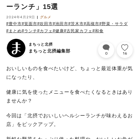
ーランチ」15選
2024年4月29日
グルメ
#豊中市
#箕面市
#吹田市
#池田市
#茨木市
#高槻市
#野菜・サラダ
#まとめ
#ランチ
#カフェ
#健康
#古民家カフェ
#和食
まちっと北摂
まちっと北摂編集部
0
16
おいしいものを食べたいけど、ちょっと最近体重が気
になったり、
健康に気を使ったメニューを食べたくなるときはあり
ませんか？
今回は「北摂でおいしいヘルシーランチが味わえるお
店」をピックアップ。