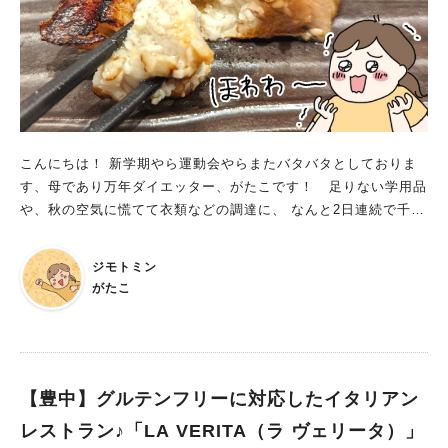
こんにちは！ 新学期やら運動会やらまたバタバタとしておりま
す、母であり万年ダイエッター、がたこです！ 足りない学用品
や、秋の空気に慌てて衣類などの調達に、 なんと2日連続で千里
中央に行ってしまいました（単純に買い忘れもあって…苦笑）。
オトカリテが閉館して少し・・・いや結構、かなり？寂しくな
ジモトミン
った千里中央ですが、 近隣在住者にとってはなんだかんだ足り
がたこ
ないものをササッと買って帰るのにやっぱり便利。 今回はそん
な中いただいた、お魚ランチを紹介します！ 思った以上の広々
空間で、思った通りのほどよいお魚定食見つけた！ 買い忘れの
調達もほぼ終わって、せっかくだからランチして帰ろうとなった
2日目。 おなかパンパンになるまでのガッツリではなくて、で
【豊中】グルテンフリーに対応したイタリアン
も満足度が高い、身体が喜ぶごはん・・・ そうだお魚の定食が
レストラン♪「LA VERITA（ラ ヴェリータ）」
食べたいなぁ～ ということで選んだのは、せんちゅうパルB１階