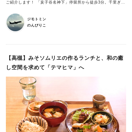
ご紹介します！ 「亥子谷名神下」停留所から徒歩3分。千里ぎん
なん通り沿いにあるお花屋さんの右側の階段を見つけてください
ね。 優しい色使いが気持ちを落ち着かせてくれます。 どれもこ
ジモトミン
れも想像以上！ ランチメニューは、2か月ごとに変更になるそう
のんびりこ
です。 和風おろしソースのハンバーグを注文しました。（税込
1,550円） 肉厚のハンバーグと、旬の焼き野菜、山形県産のコシ
ヒカリを使用した五穀ごはん、彩りきれいな生ハムサラダ。 ど
れを食べても、想像を超えるおいしさでお腹だけでなく心も満た
されました。 さらに、ランチにはプチドリンクバーが付いてき
【高槻】みそソムリエの作るランチと、和の癒
ます。 全然”プチ”ではない、立派なドリンクバーです。 ・マス
し空間を求めて「テマヒマ」へ
カットジュース ・ブルーベリー＆プルーンジュース ・濃厚マン
ゴージュース ・京田辺産 玉露 ・冷たいお水 ハンバーグとジュ
ースの相性が抜群で、いろんな種類のドリンクが楽しめました！
ドリンクバーの上には、テイクアウトできる紅茶ムレスナティー
のキューブボックスが並べられていました。 様々なフレーバー
があり、ギフトや手土産にも良さそうです。 京田辺から吹田へ
オーナーの池田さんご夫婦にお話を伺いました。 約11年間、京
都府京田辺市で営業されており、今年2023年5月に地元の吹田市
に移転されてきました。 ゆったりと、のんびりと過ごしてもら
える空間づくりにこだわって、テーブルの大きさや間隔を考えて