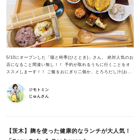
かった～。 具だくさんでお腹いっぱいになりました！ お吸い物
も白身魚だったかな、お出しがきいてて美味しかったです。 最
初に出していただいたお茶が美味しすぎて、こちらも伺うと「い
り番茶」とのこと。 焚火みたいなにおいがして、わたしはとて
も好みでした。 デザートは、ショートケーキ＆チャイ そし
て、楽しみにしていたショートケーキ。 このフォルム。子ども
が絵にかくショートケーキみたいでめっちゃ可愛い・・♡ スポ
ンジはサクッとした懐かしい感じ。 生地にカシューナッツが練
5/10にオープンした「陽と時季(ひととき)」さん。 絶対人気のお
りこんであるそうです。 それでこんなに香ばしいんだ！と感動
店になること間違い無し！！ 予約が取れるうちに行くことをオ
の一品でした。 ショートケーキ 660円 チャイ 600円 ス
ススメしまーす！！ ご飯をおにぎり二個か、とろろだし汁(おに
イーツはランチとは別会計で、ドリンクとセットで100円引きし
ぎり一個入ってます)からチョイス！ メインのおかずと7種類の
てもらえました。 本格的なチャイもめっちゃ美味しかった～。
お惣菜がのったプレートと、豆乳の豚汁が頂けるランチのお店で
ケーキはガトーショコラ、チーズケーキなどもありましたよ♪ 店
ジモトミン
す。
主さんが気さくでお話がとても楽しくおしゃべりして、 ゆった
じゅんさん
りした気分が味わえました。 「宇－のき－」の由来は、軒下で
休憩するように人も自分もゆっくりできる場所にしたいとの想い
が込められているそうです。 「宇」の漢字はお子さんの名前の
一文字でもあるそう。（すてきー） そうそう、店主さんのお父
【茨木】麹を使った健康的なランチが大人気！
様は茨木でお寿司やさんをされているとのこと、 なるほど、な
のでちらし寿司なのですね～、家族の絆が素敵すぎます。 作家