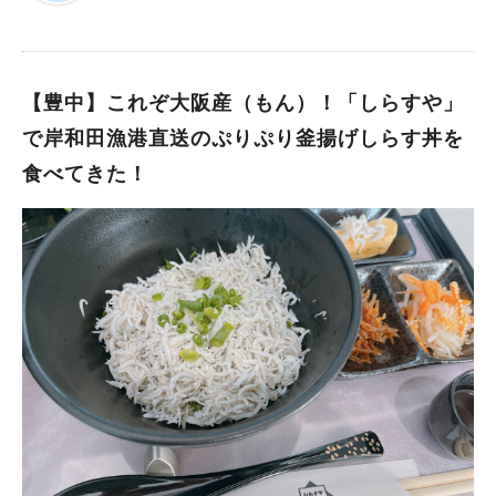
んな風に歳とりたいなと思いながら、がたこはごはんをばくばく
理が味わえるということでワクワク。 モチモチで美味しい米粉
掻き込んで、 大満足のランチになりました。ごちそうさまでし
のピッツア 今回は米粉のピッツアランチを注文しました。 40
た！！ お魚おいしかったので、夜の居酒屋メニューも期待でき
0℃のスチームオーブンで調理されたお野菜のフォンデュ。 お店
そう・・・夜も来たい。
の方が丁寧にお料理の説明をしてくれ、プレートを見た瞬間に彩
【豊中】これぞ大阪産（もん）！「しらすや」
りもキレイだったので、心がときめきました☆ ほくほくとした
で岸和田漁港直送のぷりぷり釜揚げしらす丼を
お野菜を食べて幸せ気分。 スープも味わい深くて美味しい。
食べてきた！
そして、米粉のピザは思っていた以上にモチモチ！ ボリューム
があり食べ応えもありましたが、米粉で体に優しいのも嬉しいで
すね。 食べ終わった後も、重たくならずに軽く感じました。
ランチメニューは他にもおすすめコースや米粉のハンバーガープ
レート、お子様メニューなど多数あります。 米粉のデザートメ
ニューも気になります！ ランチがとても美味しくて満足感があ
り、洗練されたお店の雰囲気にも癒されたので、 またゆっくり
とディナーにも行ってみたいです。 記念日や女子会にもおすす
めです☆ お店のホームページはこちら→LA VERITA ▼お店の
インスタグラムはこちら この投稿をInstagramで見る Laveri
ta(@laverita0306)がシェアした投稿