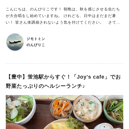
こんにちは、のんびりこです！ 朝晩は、秋を感じさせる虫たち
が大合唱をし始めていますね。 けれども、日中はまだまだ暑
い！ 皆さん体調崩されないよう気を付けてください。 さて、
私は夏になったら週一でしらす丼を食べます。 毎回スーパーで
しらすを購入していたのですが、この際ネットでお取り寄せしよ
ジモトミン
うと調べていたところ なんと！ 北摂で！！ 漁港直送のしらすが
のんびりこ
食べられるところを見つけました！！！ しかも大阪産（も
ん）。 ということで、食べに行ってきました。「しらすや Shir
asu」さん。 販売所の隣にイートインのスペースが併設されて
います。 メニューはこちら↓ 「しらすや特製 釜揚げしらす
丼セット」を注文しました。税込1,180円 釜揚げしらす丼のほか
【豊中】蛍池駅からすぐ！「Joy's cafe」でお
に、酢の物、つくだ煮、しらすが乗っただし巻き、お吸い物が付
野菜たっぷりのヘルシーランチ♪
いてお得感満載！ 早速、メインのしらす丼をいただきます。 特
製のだししょうゆをかけて、ぱくりっ。 しらすが１匹１匹、ふ
っくらぷりっぷりで食べ応え抜群！！ 釜揚げしらすの味もしっ
かりと感じられつつ、優しい味のだししょうゆとほんのりと大葉
の香りが口の中いっぱいに広がります。 一品の小鉢もどれもお
いしくて、特につくだ煮が最高です。 セットを頼んで良かった
～と思った瞬間でした。 大阪産（もん）のしらす 大阪の岸和田