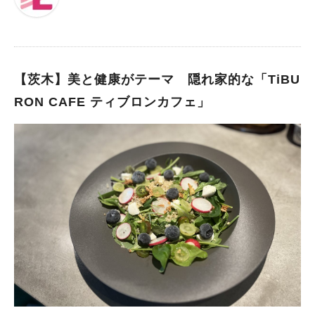
るビルの2階にあります。お隣には、ベーカリーハウスRYUHEI
さんがあります。 出典：リビング北摂Web エレベーターで2階
へ着くと、ナチュラルな空間の店内へと続いていました。 テー
ブル席の他に、一人用のカウンター席が窓側にあるので、一人で
ふらっと気軽に訪れることもできそうです。 出典：リビング北
【茨木】美と健康がテーマ 隠れ家的な「TiBU
摂Web 今回いただいたのは、人気No１.で店長さんもおすすめの
RON CAFE ティブロンカフェ」
「4種麹漬けの国産鶏からあげプレート」1100円です。麹のスー
プがついていて、体がぽかぽかあたたまりました。 鶏からあげ
は胸肉だそうですが、4種もの麹に漬けられただけあってしっと
りとやわらかく、コクのあるしっかりとしたお味。家庭の鶏のか
らあげとは全然違うおいしさに感動しました！ サラダのドレッ
シングにも麹が使われていて、現在は、すだち麹と醤油麹を合わ
せたものだとお聞きしました。大人風味のさわやかなドレッシン
グでした。小さなお皿に乗っている付け合わせは、右側が大根と
柿の柚子風味のマリネ、左側がかぶの葉のキムチ和えで、それぞ
れお味が違っていて、楽しくいただきました。 麹がすべてのメ
ニューに入っているそうですので、どれをいただいても体が喜び
ます♪ あ、ごはんは大盛り無料です！ 出典：リビング北摂Web
デザートには「ブリュレ豆腐どーなつ」750円をおすすめいただ