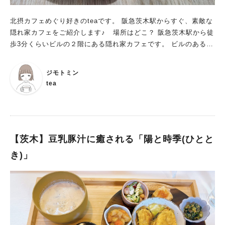
北摂カフェめぐり好きのteaです。 阪急茨木駅からすぐ、素敵な
隠れ家カフェをご紹介します♪ 場所はどこ？ 阪急茨木駅から徒
歩3分くらいビルの２階にある隠れ家カフェです。 ビルのある通
りは、かなり交通量が多くて道が狭いのでご注意を！ 向かって
左がお花屋さん、右が美容院の階段を上がります。 １階には看
ジモトミン
板が出ていないので、ここであっているかなあと思いつつ 階段
tea
を上ると左手に看板があります。 アート作品みたいな看板が素
敵すぎます。 癒される空間 白い扉を開けて細い通路の奥に こ
じんまりした可愛い空間が広がっています。 日差しが暖かく、
甘すぎないピンクの壁が可愛い。 アンティークの雑貨やグリー
ンの配置が 個人的にめっちゃ好みでテンションが上がりました
【茨木】豆乳豚汁に癒される「陽と時季(ひとと
♡ 座席は４名テーブルと２名席。 自然光が入って明るい店内。
き)」
野菜のちらし寿司 いただいたもの。 「ちらし寿司ランチ お
吸い物付き」1300円 旬の春野菜たっぷりのちらし寿司。 店主
さんに聞いたところ、 菜の花、インゲン、春菊、高菜、いち
ご、油揚げ、昆布、カブ、さつまいも、ミニトマト、 里芋、し
いたけ、湯葉、のり・・ 何のかき揚げだろう？と思って聞いて
みたら、きりぼし大根のかき揚げでした。 食感も良く、美味し