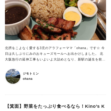
ティブロンカフェに来れば、素敵な気分で、スタート出来ます
気軽に寄れるお店です。みなさまも是非、訪れてみてください
よ！
ね。 Cozy Cafe & Bar beyond（コージーカフェアンドバービ
ヨンド） 住所：茨木市西駅前町6ｰ23、2階 TEL：072-665-9121
営業時間：正午～午後4時、5時～10時 定休日：不定休 https://i
nstagram.com/__cozy.beyond?igshid=OGQ5ZDc2ODk2ZA==
（リビング北摂Web特派員：コマチエンジェル） オリジナルサ
イトで読む
北摂をこよなく愛する3児のアラフォーママ「ohana」です☆ 今
日は久しぶりにみのおキューズモールへお出かけしました。 北
大阪急行の延伸工事もいよいよ大詰めとなり、新駅の誕生を前に
ウキウキした空気が流れている気がするのは私だけでしょうか。
さて、末娘とのお散歩中にふとみかけたカフェ「TIERRA LUZ
ジモトミン
VIENTO」 たしかこちら、以前はパン食べ放題のレストランが
ohana
あったところですよね。
【箕面】野菜をたっぷり食べるなら！Kino’s K