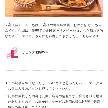
配置しているそう。 まさにその通りで、店内はいつもたくさん
の人でにぎわっていて、皆さん楽しいひと時を過ごされているよ
うに感じました。 居心地がとーっても良いので、つい長居して
しまうのも納得できます。 また、お料理に使う野菜も旬で新鮮
＜高槻発＞こんにちは！ 高槻の地域特派員、お絵かき なっちゃ
なものを使いたいという思いから地元の八百屋さんから仕入れて
んです。今回は、築90年の古民家をリノベーションした隠れ家的
いるそうです。 参考に・・と、八百屋さんのお名前を伺うとな
なお店「テマヒマ」さんにお邪魔してきました。こちらの店主さ
んと先日取材させていただいた「FARMAN KITCHEN MARK
んはみそソムリエの資格をお持ちで、店主さんが手掛ける「おば
ET」さんでした！ 地域のヒトとヒトが繋がっているところを目
んざいセット」が気になる！ さらに、民藝の器や暮らしの道
人気のキーワード
の当たりにして、なんだかホッコリしました。 地産地消、ステ
リビング北摂Web
具、食に関する古書も取り扱っていて…と気になるワードが盛り
キですね。 京田辺では、学生さんたちの間でとても人気のお店
#今週どこいく？
#自然とふれあう
#ランチ
#カフェ
#まとめ
沢山。一体どんなお店で、そしてどんな出会いが待っているので
だったそうです。 ここ吹田でも、地元の方の憩いの場となりつ
#教えたい／教えて投稿記事
#大阪学院大 商品開発プロジェクト
しょうか。 和の趣にあふれる、落ち着いた空間 JR高槻駅から徒
つあり、すでにたくさんの方から愛されているお店だと感じまし
#あなたはどっち？
歩8分ほどの住宅街にある「テマヒマ」。 午後1時30分頃、遅め
た。 「京田辺の玉露が忘れられなくて今も京田辺から取り寄せ
のランチをいただきにお邪魔しました。 出典：リビング北摂We
てドリンクバーに並べているんです」と爽やかな笑顔で話してく
b お店に入ると、色や形、大きさも様々な民藝の器たちが出迎え
ださったご主人。 お客様一組一組をお店の外までお見送りされ
★この記事が気になったり、いいね！と思ったらハートマークや
てくれます。 出典：リビング北摂Web 器を眺めたり手に取るお
ている姿がとても印象的だった奥様。 素敵なご夫婦の人柄の良
お気に入りのボタンを押してくださいね。
客さんの姿も。靴を脱いで玄関を上がると、右手の部屋に通して
さを感じました。 多岐にわたる充実したサービス テイクアウト
※記事に掲載した内容は公開日時点の情報です。変更される場合
いただきました。 出典：リビング北摂Web もとは古民家であり
やデリバリーもあります。 お誕生日会、忘年会、新年会、歓送
がありますので、お出かけ、サービス利用の際はHP等で最新
ながら、店内は板張りで、テーブルや椅子が違和感なく溶け込ん
迎会、打ち上げなどの店内貸切も可能なので、色んなシーンで
情報の確認をしてください