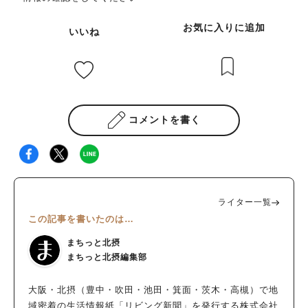
でいます。落ち着いた照明と、窓から入る光にほっとできる空
「よつ葉CAFE」を楽しむことができます。 お子様メニューもあ
間。こちらも棚に器や暮らしの道具がズラリと並べてあり、食に
るので、子連れランチも〇。 また、ランチにちょこっとプラス
お気に入りに追加
いいね
関する古書の取り扱いも。 出典：リビング北摂Web 出典：リビ
でデザートも楽しめるんです！ 次回は、デザートまでフルで楽
ング北摂Web かなり盛り沢山な店内なのですが、客席の空間に
しみたいと思います。 こんな素敵なカフェレストランが北摂
ゆとりをもたせてあり、ゆったりとくつろぐことができます。
に、吹田にできて嬉しいです。 気になった方は、ぜひ行ってみ
お味噌が選べる！みそソムリエのおばんざいセット 席に着く
てください！ ▼「よつ葉CAFE」Instagramはこちら。
と、お店の方からランチの説明をしていただきました。来店した
その日のランチメニューは「お味噌汁を選べるテマヒマおばんざ
コメントを書く
いセット」であること、お味噌汁のお味噌が3種類から選べるこ
と、お店で発芽させ土鍋で炊いた玄米ご飯がいただけることな
ど。 この日は、お店で仕込んだ米味噌のほか、麦味噌、豆味噌
の3種類。せっかくなので、テマヒマさんで作ったお味噌をいた
だこうと、米味噌をチョイス。 ちなみに、木曜限定で「お味噌
ライター一覧
汁も選べるテマヒマ味噌ベジキーマカレー」も。カレーだけでな
この記事を書いたのは…
く、お味噌汁やサラダなどもついたセットになっています。 そ
して、いただいたランチがこちら！ 出典：リビング北摂Web
まちっと北摂
「お味噌汁を選べるテマヒマおばんざいセット」1700円 発芽玄
まちっと北摂編集部
米、お味噌汁、野菜をたっぷり使ったおかずやデザートが6品。
メニューは3～4週間ごとに変わるのだとか。 お味噌汁以外に、3
大阪・北摂（豊中・吹田・池田・箕面・茨木・高槻）で地
品のおかずに味噌が使われているそう。では、いただきます！
域密着の生活情報紙「リビング新聞」を発行する株式会社