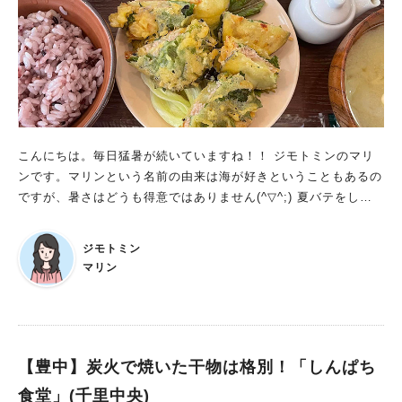
漁港で水揚げされたばかりのしらすを新鮮なうちに釜揚げにして
いるので、ふっくらぷりぷりしているのが特徴。 さらに、当日
水揚げされた「生しらす」を求めて、買いに来られるお客様も多
いそう。(完全予約制) 新鮮なしらすを生の状態から味付けされた
「つくだ煮」は、私もおすすめです！ 食事のあとは、販売所で
お買い物 イートインで食べたものを、隣の販売所で購入できる
のは嬉しいですね。 釜揚げしらす、つくだ煮、ちりめんじゃこ
こんにちは。毎日猛暑が続いていますね！！ ジモトミンのマリ
の他にもしらすチップスやしらすパウダーなど お土産になりそ
ンです。マリンという名前の由来は海が好きということもあるの
うなものまで売っています。 釜揚げしらす90g（税込590
ですが、暑さはどうも得意ではありません(^▽^;) 夏バテをしな
円）、しらすのつくだ煮90g（税込580円）、しらすチップス30g
いようにしっかりお野菜を食べたいと思い、蛍池駅から徒歩１分
（税込790円）を購入して帰りました。 主役にも脇役にもなる
のところにある「Joy's cafe」さんへランチを食べに行ってきま
しらす 魚の中でも、クセがなく手軽に食べられてしかも栄養素
ジモトミン
した！ 何度か行ったことのあるお気に入りのお店です。
がギュッと詰まっていて良いことづくしのしらす。 北摂で新鮮
マリン
な生しらす、釜揚げしらすが食べられる数少ないお店かもしれま
せんね。 お店の方も、気さくで親切丁寧に対応・説明していた
だきました。 お忙しいところ、ありがとうございました！ こ
の「しらフィーユ」が気になったので、次に行った時に食べてみ
【豊中】炭火で焼いた干物は格別！「しんぱち
ようと思います！ お店の最新情報はInstagramをご覧ください。
Instagramはこちら
食堂」(千里中央)