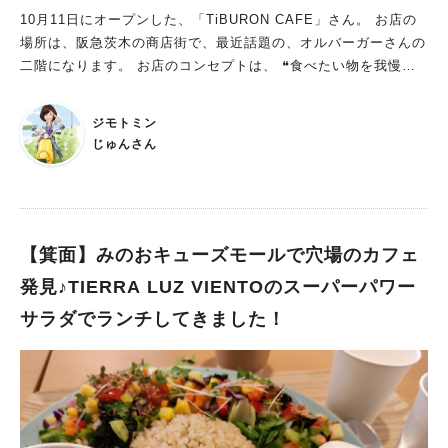
きました（スイーツには麹は入っていません）。 ブリュレされ
10月11日にオープンした、「TiBURON CAFE」さん。 お店の
た温かいドーナツが甘く香ばしくカリッとしていて、上に乗せて
場所は、阪急茨木の商店街で、最近話題の、オルバーガーさんの
あるアイスと相性抜群、ランチでおなかいっぱいになっていても
二階になります。 お店のコンセプトは、 ❝食べたい物を我慢せ
ぺろりといけてしまうおいしさでした。 本場・京都宇治の抹茶
ず、ストレスフリーに身体の内側から綺麗になれるメニューを、
を使用されている、「抹茶バスクチーズケーキ」650円や「自家
新たな角度から提案する❞ 期間限定メニューや、旬な食材を使っ
製ティラミス」700円も気になりました。スイーツには、＋250
ジモトミン
たメニューもあり、 何度来ても新しいアプローチを楽しんで頂
円でミニサイズのドリンク、＋300円～で通常サイズのドリンク
じゅんさん
けます。 老若男女問わず素敵に輝く人を増やしたい。 そんな思
がセットにできます。 出典：リビング北摂Web カウンター下に
いでスタートしました！とおしゃっておられました！ 店内は、
は、発酵中の麹たちが眠っていました。 気候によりますが、夏
コンクリートの打ちっぱなしで、スタイリッシュでお洒落な雰囲
場などで早くて3日、平均で1週間ほどかかるそうです。 一番上
気です。 お料理は、そのイメージを損なうことなく、サラダに
の段の左、白いのが塩麹、お隣が醤油麹。真ん中の段の左奥が同
は、可愛いミニサイズのキウイフルーツやブドウ、ブルーベリー
【箕面】みのおキューズモールで穴場のカフェ
じく醤油麹、手前の緑色が中華麹、奥のオレンジ色がトマト麹、
が入っていて、アクセントにニンニクチップも！美味しいうえ
右がコンソメ麹です。色とりどりでなんだかかわいいです。これ
発見♪TIERRA LUZ VIENTOのスーパーパワー
に、ヘルシーで最高です！！ モーニングは、スープとパンのセ
がお料理に惜しみなく使われて、私たちの健康を守ってくれるの
サラダでランチしてきました！
ットをいただきました。 この日のスープは人参で、一緒に行っ
ですね。 出典：リビング北摂Web お話をお伺いした、店長の菊
たお友達の子供が、「もっともっと！」と美味しそうに食べてい
川さんです。元々飲食店で働かれていて、北摂でお店がしたいと
ました！ パンは米粉を使用し、もっちもっち！ 米粉を使ったパ
思い、たどり着いたのが茨木だったそうです。「気軽に、身体に
ンでここまで美味しい事にびっくり！！ ココナッツオイルと蜂
いい麹を取り入れていただきたいと思います」というお言葉が印
蜜でいただき、お洒落感が半端なく、ココナッツの風味と蜂蜜の
象的でした。ありがとうございました。 テイクアウトでお弁当
甘さが絶妙で、めっちゃ好きーー！ってなります。 忙しい朝も
やサンドウィッチ（850円）もあるので、イートインだけでなく