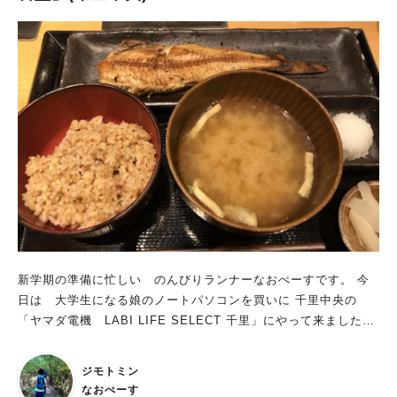
新学期の準備に忙しい のんびりランナーなおぺーすです。 今
日は 大学生になる娘のノートパソコンを買いに 千里中央の
「ヤマダ電機 LABI LIFE SELECT 千里」にやって来ました。
パソコン売り場は、何組もの親子で賑わっており 相談に乗って
もらおうと店員さんを捕まえるのも一苦労。。 一家に一台と思
ジモトミン
っていたパソコンも 今や 一人一台の時代になったのだなあと
なおぺーす