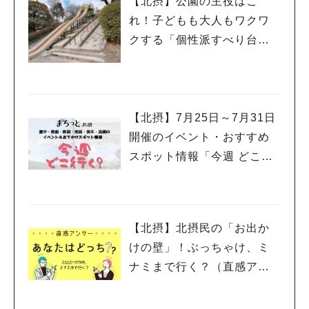
【北摂】公園の主役はこ
ヒー」550円 （ドリンクメニューは、ランチやスイーツと一緒に
注文の場合は100円引き） 見た目にも可愛らしい、カラフルなロ
れ！子どもも大人もワクワ
ーケーキ。白味噌とカシューナッツのクリームを使用した、レア
クする「個性派すべり台」
チーズケーキのような滑らかな口当たりと優しい甘さ。コーヒー
を集めてみました
と一緒に甘いものまで堪能することが出来ました。 私がお店に
いる間、器や暮らしの道具を見て、買っていくお客さんの姿もあ
りました。いただいたお料理にも使われていたこれらの器は、店
主さんの旦那さんが買い付けをされているそうです。器やお料理
【北摂】7月25日～7月31日
のことなど、お客さんと会話を交わすお店の方たちの姿が印象的
開催のイベント・おすすめ
でした。ただ食事やモノを提供するだけじゃない。体にいいお味
スポット情報「今週 どこい
噌のことをもっと知ってほしい、どんな作り手さんから買い付け
く？」（豊中・箕面・吹
た器か、その魅力を知ってほしい。「食」というテーマを切り口
にお客さんにより豊かな暮らしを提案したい、というお店の方た
田・池田・茨木・高槻）
ちの姿を見せていただいたように思います。 和の趣ある空間
で、こだわりのお味噌を使ったご飯を食べながら、丁寧な食や暮
【北摂】北摂民の「お出か
らしに立ち返る…「テマヒマ」でそんな有意義な時間を過ごして
けの壁」！ぶっちゃけ、ミ
みませんか。 テマヒマ 住所：高槻市芥川町3-10-13 TEL：072-
ナミまで行く？（直感アン
655-3259 営業時間：午前11時～午後6時（ランチ・テイクアウ
サー あなたはどっち？）
ト11時30分～午後2時、カフェ2時～4時30分）※テイクアウトは
前日までの事前予約制） 定休日：火・水曜 https://www.temahi