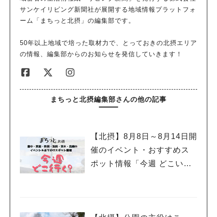
米味噌のお味噌汁は、塩味に少し酸味の効いた味わいで、私にと
サンケイリビング新聞社が展開する地域情報プラットフォ
ってなじみのある味。おかずのお皿の手前は「テンペの白味噌酢
ーム「まちっと北摂」の編集部です。
豚風」。テンペはインドネシア発祥の大豆発酵食品で、ほろほろ
とした食感はまるでお肉のよう。パンチの効いた味付けで食べ応
50年以上地域で培った取材力で、とっておきの北摂エリア
えのある一品です。 「味噌大豆」に使われているのは、八丁味
の情報、編集部からのお知らせを発信していきます！
噌。白味噌と打って変わって、甘くてコクがあり独特な香りがし
ます。お味噌汁の奥にある「ジャガイモの味噌マヨ」は、味噌の
風味が加わったクリーミーさがクセになる美味しさでした。 一
つ一つのおかずに工夫が凝らされていて、発芽玄米も進む！甘い
まちっと北摂編集部さんの他の記事
シロップのかかった豆乳ヨーグルトまでいただいて、大満足のラ
ンチでした。 ランチだけじゃない。お味噌のスイーツ！？ お味
噌といえば料理で使うイメージが強いですが、テマヒマさんでは
【北摂】8月8日～8月14日開
「米粉の味噌シフォンケーキ」や「米粉の味噌パウンドケーキ」
催のイベント・おすすめス
など、お味噌を使ったカフェタイムメニューも。なかでもロース
イーツ（48℃以上の加熱調理をしない、白砂糖、小麦粉、卵や乳
ポット情報「今週 どこい
製品、その他動物性食材を使っていないとのこと）が気になり、
く？」（豊中・箕面・吹
ランチの後「白味噌のフラワーケーキ」と「テマヒマブレンドコ
田・池田・茨木・高槻）
ーヒー」をお願いすることにしました。 出典：リビング北摂We
b 「白味噌のフラワーケーキ」770円、「テマヒマブレンドコー